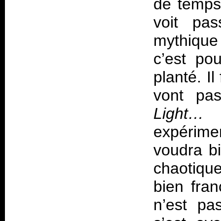
de temps 
voit pas
mythique
c’est po
planté. Il
vont pa
Light…
n
expérime
voudra bi
chaotiqu
bien fran
n’est pas