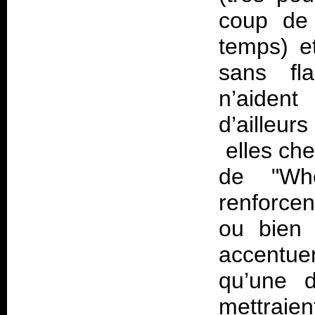
coup de 
temps) et
sans f
n’aiden
d’ailleur
elles che
de "Wh
renforce
ou bien 
accentue
qu’une d
mettraie