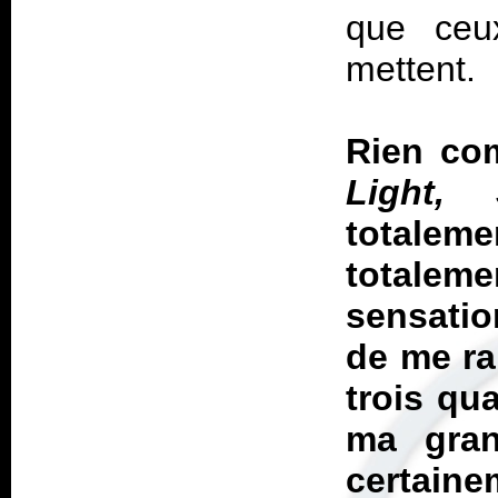
que ceux
mettent.
Rien com
Light,
totalem
totale
sensatio
de me ra
trois qua
ma gran
certaine