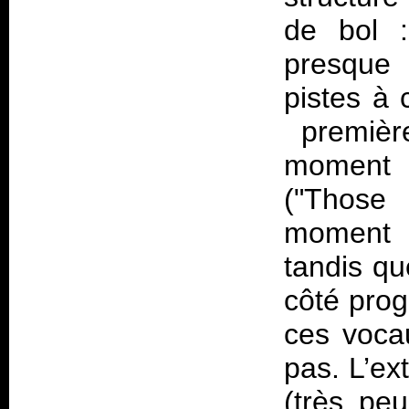
de bol
presque
pistes à 
première
momen
("Those
moment 
tandis q
côté prog
ces voca
pas. L’ex
(très pe