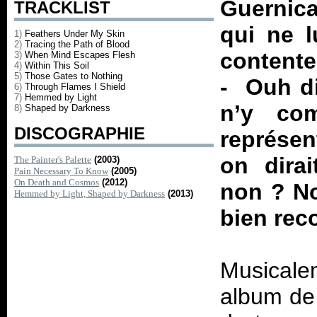
Guernica 
TRACKLIST
qui ne l
1)
Feathers Under My Skin
2)
Tracing the Path of Blood
contente
3)
When Mind Escapes Flesh
4)
Within This Soil
5)
Those Gates to Nothing
- Ouh di
6)
Through Flames I Shield
7)
Hemmed by Light
n’y com
8)
Shaped by Darkness
DISCOGRAPHIE
représen
on dira
The Painter's Palette
(2003)
Pain Necessary To Know
(2005)
On Death and Cosmos
(2012)
non ? N
Hemmed by Light, Shaped by Darkness
(2013)
bien reco
Musicale
album de 