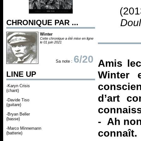
(201
Doul
CHRONIQUE PAR ...
Winter
Cette chronique a été mise en ligne
le 01 juin 2021
6/20
Amis lec
Sa note :
Winter 
LINE UP
conscien
-Karyn Crisis
(chant)
d’art c
-Davide Tiso
(guitare)
connais
-Bryan Beller
- Ah non
(basse)
-Marco Minnemann
connaît.
(batterie)