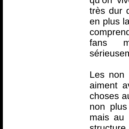
qu’on vi
très dur
en plus l
comprend
fans m
sérieus
Les non 
aiment a
choses au
non plus
mais au m
structur