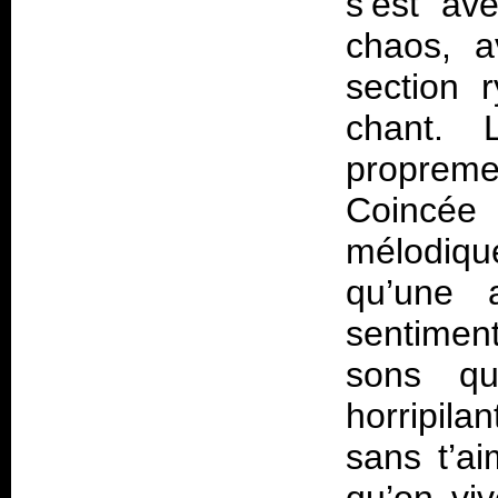
s’est av
chaos, 
section 
chant. 
propremen
Coincée
mélodique
qu’une 
sentiment
sons qu
horripil
sans t’a