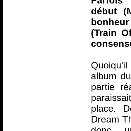
Parfois
début (
bonheur
(
Train O
consensu
Quoiqu'il
album d
partie ré
paraissa
place. D
Dream Th
donc u