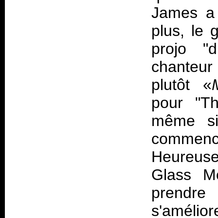
James a 
plus, le 
projo "
chanteur
plutôt «
pour "Th
même si
commen
Heureuse
Glass M
prendr
s'amélio