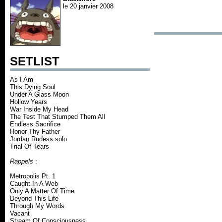
le 20 janvier 2008
SETLIST
As I Am
This Dying Soul
Under A Glass Moon
Hollow Years
War Inside My Head
The Test That Stumped Them All
Endless Sacrifice
Honor Thy Father
Jordan Rudess solo
Trial Of Tears
Rappels
:
Metropolis Pt. 1
Caught In A Web
Only A Matter Of Time
Beyond This Life
Through My Words
Vacant
Stream Of Consciousness