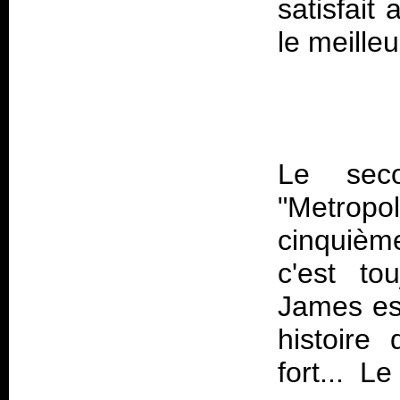
satisfait
Le sec
"Metropo
cinquièm
c'est to
James es
histoire
fort... 