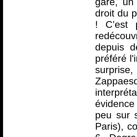
gare, un 
droit du 
! C’est 
redécouv
depuis d
préféré l
surpris
Zappae
interprét
évidence 
peu sur 
Paris), c