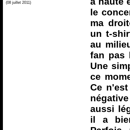
a haute e
(08 juillet 2011)
le concer
ma droit
un t-shi
au milie
fan pas 
Une simp
ce momen
Ce n'est
négative
aussi lé
il a bi