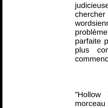
judicieu
chercher
wordsie
problème
parfaite 
plus co
"Hollow 
morceau 