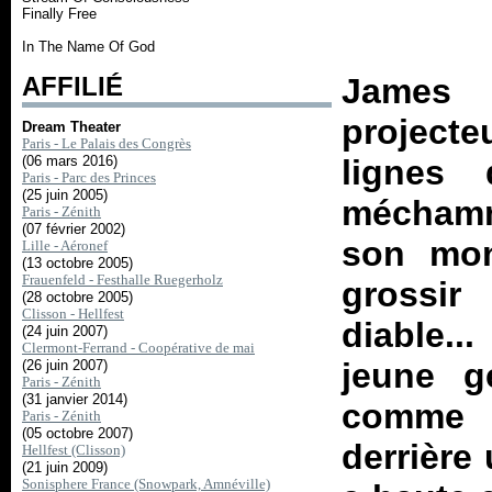
Finally Free
In The Name Of God
AFFILIÉ
James 
project
Dream Theater
Paris - Le Palais des Congrès
(06 mars 2016)
lignes 
Paris - Parc des Princes
(25 juin 2005)
méchamm
Paris - Zénith
(07 février 2002)
son mon
Lille - Aéronef
(13 octobre 2005)
Frauenfeld - Festhalle Ruegerholz
grossi
(28 octobre 2005)
Clisson - Hellfest
diable.
(24 juin 2007)
Clermont-Ferrand - Coopérative de mai
jeune g
(26 juin 2007)
Paris - Zénith
(31 janvier 2014)
comme s
Paris - Zénith
(05 octobre 2007)
derrière 
Hellfest (Clisson)
(21 juin 2009)
Sonisphere France (Snowpark, Amnéville)