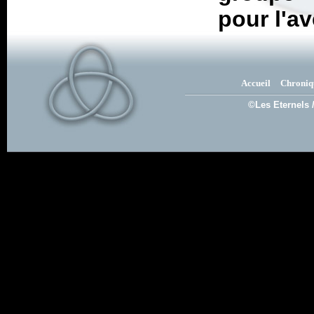
pour l'av
Accueil
Chroniq
©Les Eternels 