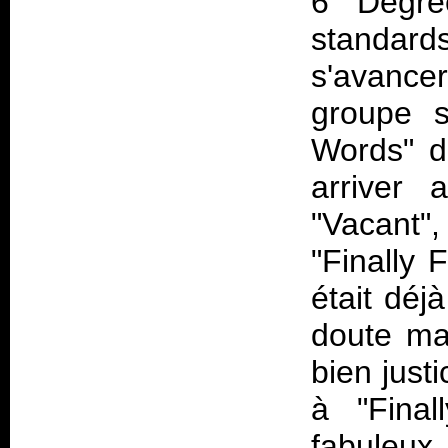
6 Degre
standard
s'avance
groupe 
Words" d
arriver 
"Vacant"
"Finally 
était déj
doute ma 
bien just
à "Final
fabuleu