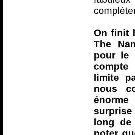
complète
On finit
The Nam
pour le 
compte 
limite p
nous co
énorme 
surprise
long de 
noter q