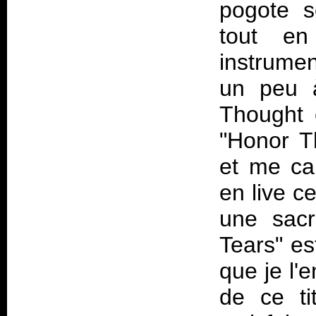
pogote s
tout en 
instrume
un peu à
Thought
e
"Honor T
et me ca
en live c
une sacré
Tears" es
que je l'e
de ce ti