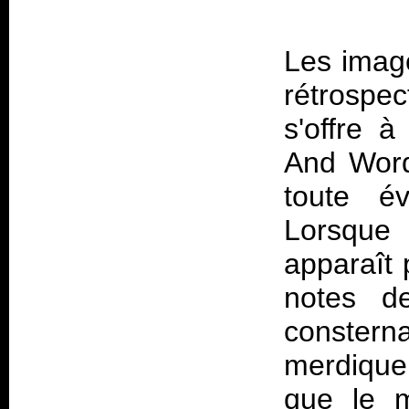
Les image
rétrospe
s'offre à
And Word
toute é
Lorsque
apparaît 
notes d
constern
merdique.
que le m