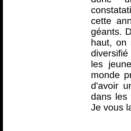
constata
cette an
géants. D
haut, on 
diversif
les jeun
monde pr
d'avoir 
dans les