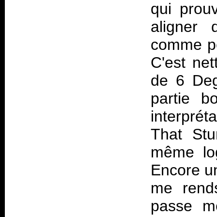
qui prou
aligner 
comme pe
C'est ne
de
6 Deg
partie b
interprét
That Stu
même log
Encore un
me rends
passe mo