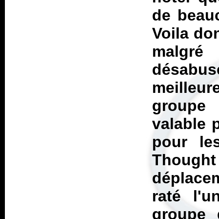
de beauc
Voila do
malgr
désabusé
meilleu
groupe 
valable 
pour l
Though
déplacem
raté l'
groupe 