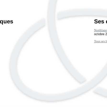
iques
Ses 
Northlane 
octobre 
Tous ses l