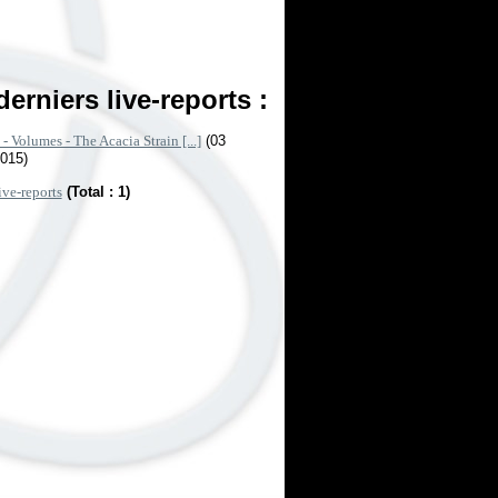
derniers live-reports :
- Volumes - The Acacia Strain [...]
(03
2015)
ive-reports
(Total : 1)