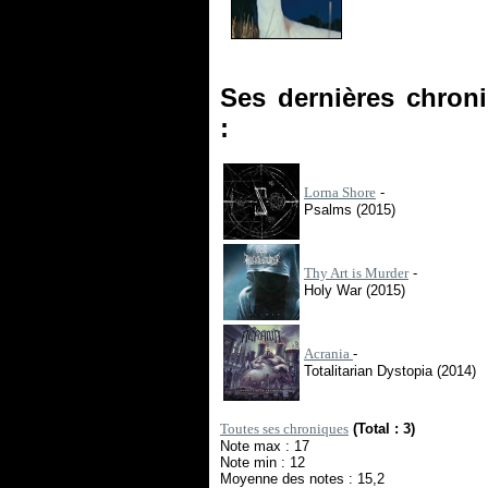
Ses dernières chron
:
Lorna Shore
-
Psalms (2015)
Thy Art is Murder
-
Holy War (2015)
Acrania
-
Totalitarian Dystopia (2014)
Toutes ses chroniques
(Total : 3)
Note max : 17
Note min : 12
Moyenne des notes : 15,2