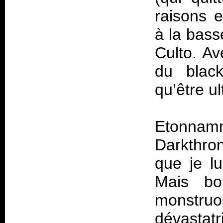
raisons e
à la bass
Culto. Av
du blac
qu’être ul
Etonnam
Darkthron
que je lu
Mais bon
monstruo
dévastatr