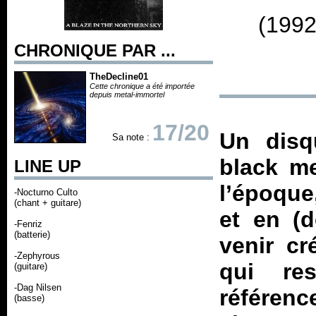
(1992
CHRONIQUE PAR ...
TheDecline01
Cette chronique a été importée
depuis metal-immortel
17/20
Un disq
Sa note :
black me
LINE UP
l’époque
-Nocturno Culto
(chant + guitare)
et en (d
-Fenriz
(batterie)
venir cr
-Zephyrous
qui re
(guitare)
-Dag Nilsen
référenc
(basse)