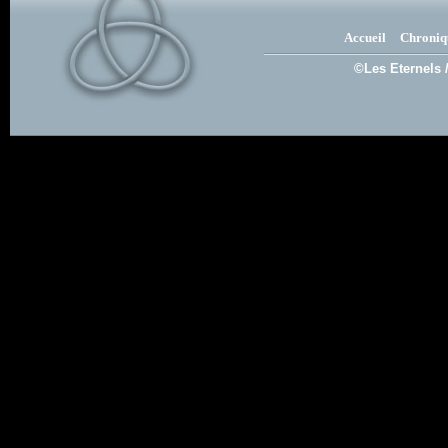
Accueil
Chroniq
©Les Eternels 