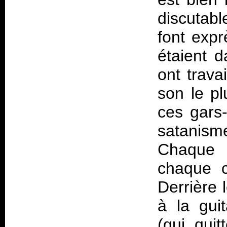
discutabl
font expr
étaient d
ont trava
son le pl
ces gars-
satanism
Chaque 
chaque 
Derrière 
à la gui
(qui qui