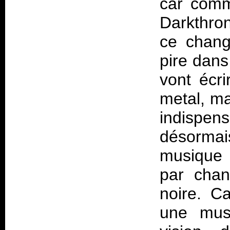
car comme
Darkthr
ce chang
pire dans
vont écri
metal, ma
indispens
désormai
musique 
par chan
noire. C
une musi