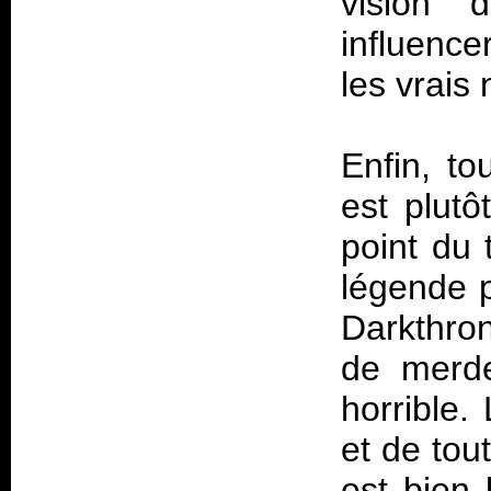
vision 
influenc
les vrais
Enfin, to
est plutô
point du 
légende p
Darkthron
de merde
horrible.
et de tou
est bien 