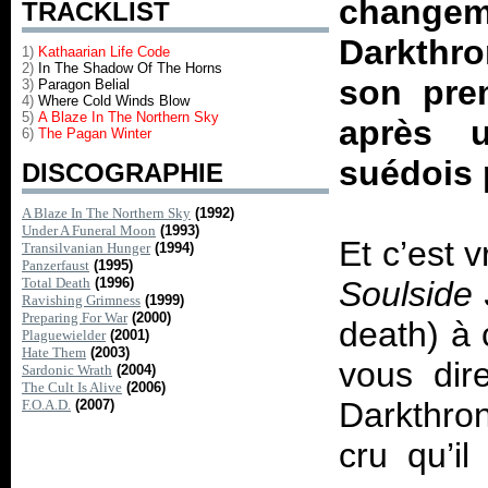
chang
TRACKLIST
Darkthro
1)
Kathaarian Life Code
2)
In The Shadow Of The Horns
son pre
3)
Paragon Belial
4)
Where Cold Winds Blow
5)
A Blaze In The Northern Sky
après u
6)
The Pagan Winter
suédois 
DISCOGRAPHIE
A Blaze In The Northern Sky
(1992)
Under A Funeral Moon
(1993)
Et c’est 
Transilvanian Hunger
(1994)
Panzerfaust
(1995)
Total Death
(1996)
Soulside
Ravishing Grimness
(1999)
Preparing For War
(2000)
death) à 
Plaguewielder
(2001)
Hate Them
(2003)
vous dire
Sardonic Wrath
(2004)
The Cult Is Alive
(2006)
Darkthro
F.O.A.D.
(2007)
cru qu’il