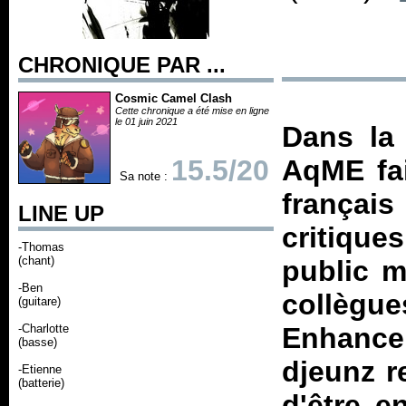
CHRONIQUE PAR ...
Cosmic Camel Clash
Cette chronique a été mise en ligne
le 01 juin 2021
Dans la 
15.5/20
AqME fai
Sa note :
françai
LINE UP
critique
-Thomas
(chant)
public m
-Ben
collègu
(guitare)
-Charlotte
Enhancer
(basse)
djeunz r
-Etienne
(batterie)
d'être e