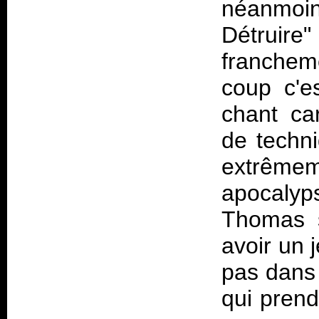
néanmoins
Détruir
franchem
coup c'e
chant ca
de techni
extrêmem
apocalyp
Thomas s
avoir un 
pas dans 
qui prend