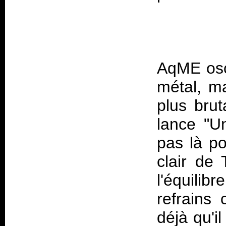
AqME osci
métal, m
plus brut
lance "U
pas là po
clair de
l'équilib
refrains 
déjà qu'i