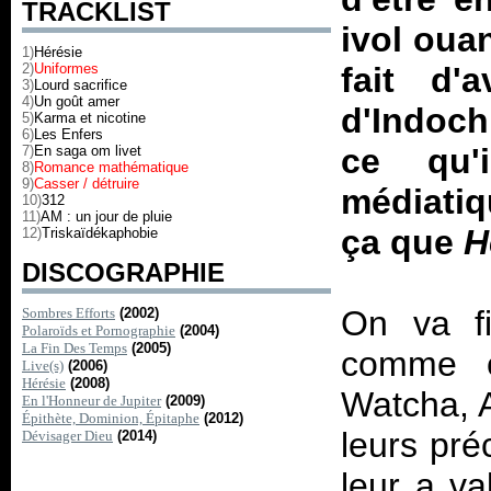
TRACKLIST
ivol oua
1)
Hérésie
2)
Uniformes
fait d'
3)
Lourd sacrifice
4)
Un goût amer
d'Indoch
5)
Karma et nicotine
6)
Les Enfers
ce qu'
7)
En saga om livet
8)
Romance mathématique
9)
Casser / détruire
médiatiq
10)
312
11)
AM : un jour de pluie
ça que
H
12)
Triskaïdékaphobie
DISCOGRAPHIE
On va fi
Sombres Efforts
(2002)
Polaroïds et Pornographie
(2004)
La Fin Des Temps
(2005)
comme 
Live(s)
(2006)
Hérésie
(2008)
Watcha, A
En l'Honneur de Jupiter
(2009)
Épithète, Dominion, Épitaphe
(2012)
leurs pré
Dévisager Dieu
(2014)
leur a va