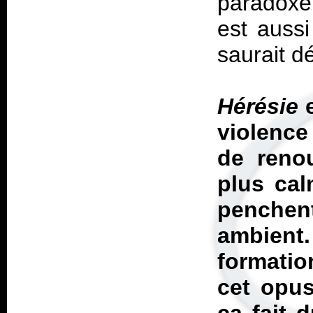
paradoxe
est aussi
saurait d
Hérésie
e
violenc
de reno
plus cal
penchen
ambien
formati
cet opus 