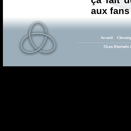
ça fait 
aux fans
Accueil
Chroniq
©Les Eternels 