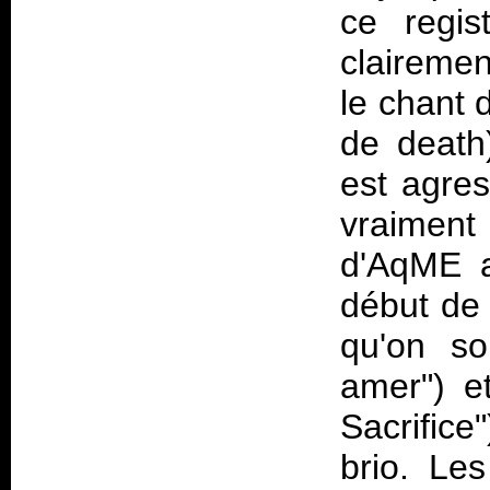
ce regis
clairemen
le chant 
de death
est agres
vraimen
d'AqME a
début de 
qu'on so
amer") e
Sacrific
brio. Le