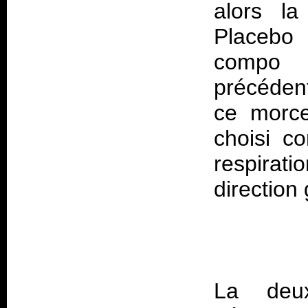
alors la
Placebo 
compo p
précédent
ce morce
choisi c
respirati
La deu