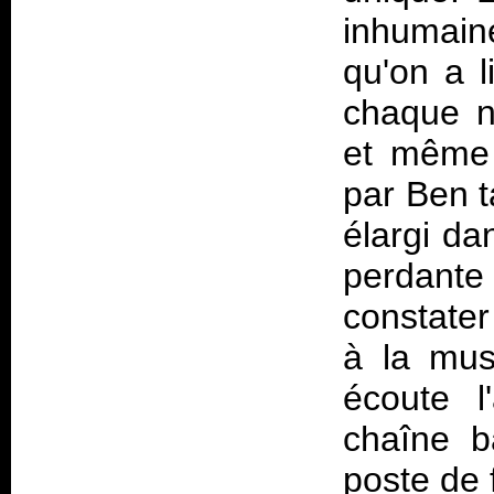
inhumaine
qu'on a l
chaque n
et même 
par Ben t
élargi da
perdant
constater
à la mus
écoute 
chaîne b