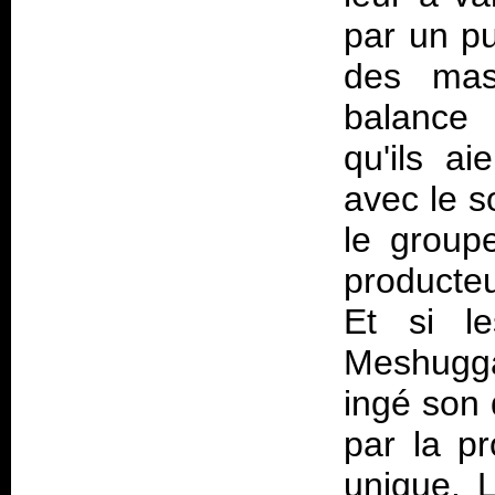
par un pu
des ma
balance 
qu'ils a
avec le so
le group
producte
Et si l
Meshugga
ingé son 
par la pr
unique. L