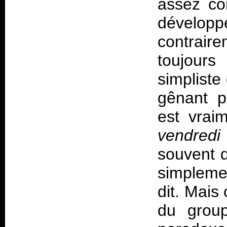
assez co
dévelop
contrair
toujours
simpliste
gênant p
est vrai
vendred
souvent d
simpleme
dit. Mais 
du group