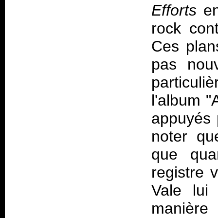
Efforts
en
rock con
Ces plan
pas nou
particuli
l'album "A
appuyés p
noter qu
que qua
registre v
Vale lui
manière 