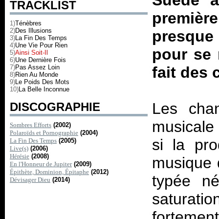
Suède a
TRACKLIST
première
1)
Ténèbres
2)
Des Illusions
presque
3)
La Fin Des Temps
4)
Une Vie Pour Rien
pour se 
5)
Ainsi Soit-Il
6)
Une Dernière Fois
7)
Pas Assez Loin
fait des 
8)
Rien Au Monde
9)
Le Poids Des Mots
10)
La Belle Inconnue
Les chan
DISCOGRAPHIE
musicale 
Sombres Efforts
(2002)
Polaroïds et Pornographie
(2004)
si la pro
La Fin Des Temps
(2005)
Live(s)
(2006)
Hérésie
(2008)
musique 
En l'Honneur de Jupiter
(2009)
Épithète, Dominion, Épitaphe
(2012)
typée né
Dévisager Dieu
(2014)
saturati
fortement