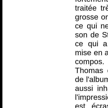
traitée t
grosse on
ce qui ne
son de St
ce qui a
mise en a
compos. 
Thomas e
de l'albu
aussi inh
l'impres
est écra