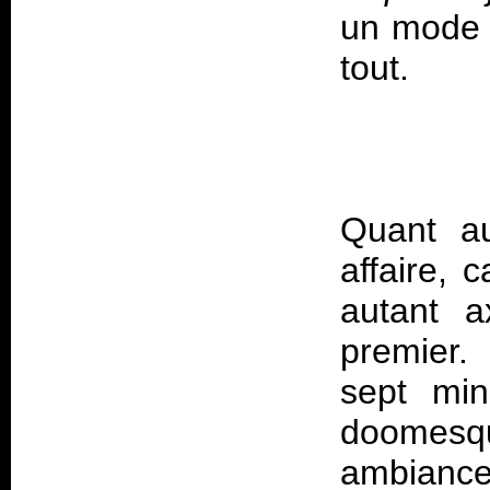
un mode n
Quant au
affaire, 
autant a
premier.
sept min
doomesqu
ambianc