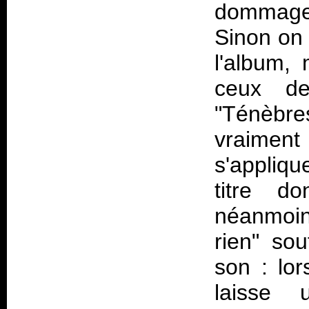
dommage q
Sinon on
l'album,
ceux 
"Ténèbre
vraiment 
s'appliqu
titre do
néanmoin
rien" so
son : lor
laisse 