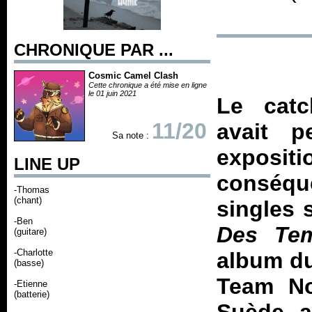
CHRONIQUE PAR ...
Cosmic Camel Clash
Cette chronique a été mise en ligne
le 01 juin 2021
Le cat
11/20
avait 
Sa note :
exposit
LINE UP
conséqu
-Thomas
(chant)
singles 
-Ben
Des Te
(guitare)
-Charlotte
album du
(basse)
Team No
-Etienne
(batterie)