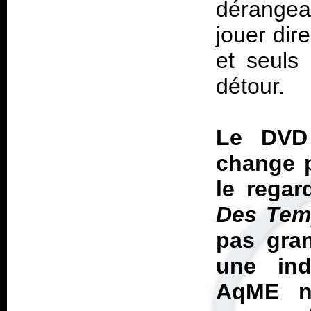
dérangea
jouer dire
et seuls 
détour.
Le DVD
change p
le regar
Des Tem
pas gran
une ind
AqME n'