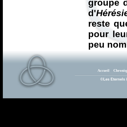
groupe d
d'
Hérési
reste qu
pour leu
peu nom
Accueil
Chroniq
©Les Eternels 