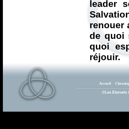
leader s
Salvati
renouer 
de quoi 
quoi esp
réjouir.
Accueil
Chroniq
©Les Eternels 