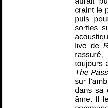
aurait p
craint le
puis pou
sorties 
acoustiqu
live de
rassuré
toujours 
The Pass
sur l’amb
dans sa 
âme. Il l