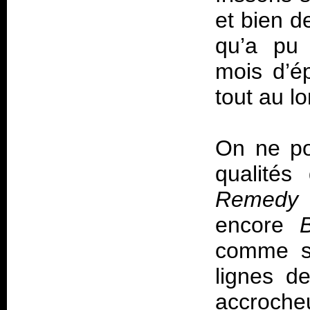
et bien d
qu’a pu 
mois d’ép
tout au l
On ne po
qualités
Remedy
encore
comme su
lignes de
accroche