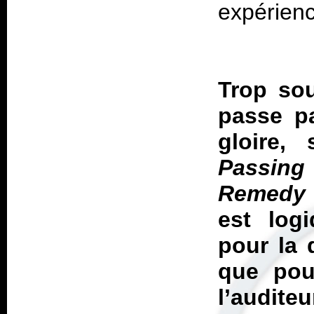
expérien
Trop sou
passe pa
gloire,
Passing
Remedy
est logi
pour la 
que pou
l’audite