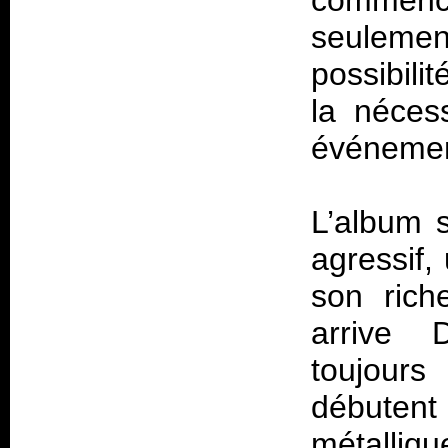
commenc
seulemen
possibil
la nécess
événemen
L’album s
agressif,
son riche
arrive 
toujours
débute
métalliqu