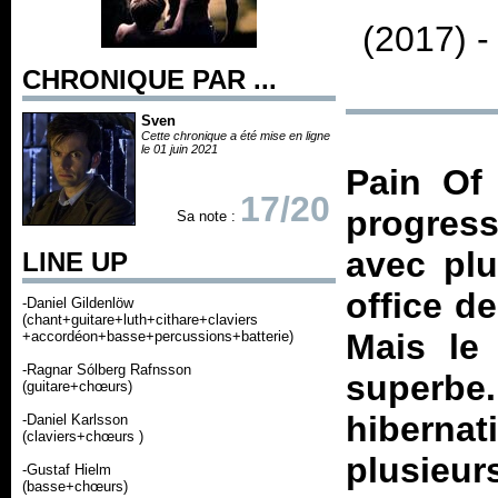
(2017) 
CHRONIQUE PAR ...
Sven
Cette chronique a été mise en ligne
le 01 juin 2021
Pain Of 
17/20
progres
Sa note :
avec plu
LINE UP
office d
-Daniel Gildenlöw
(chant+guitare+luth+cithare+claviers
Mais le
+accordéon+basse+percussions+batterie)
-Ragnar Sólberg Rafnsson
superbe
(guitare+chœurs)
hiberna
-Daniel Karlsson
(claviers+chœurs )
plusieur
-Gustaf Hielm
(basse+chœurs)