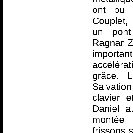
ont pu 
Couplet, 
un pont
Ragnar Z
importan
accélérat
grâce. 
Salvatio
clavier 
Daniel 
montée 
frissons s