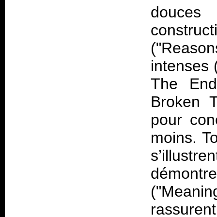
douces (
constru
("Reason
intenses 
The End
Broken T
pour con
moins. To
s’illustr
démontr
("Meaning
rassurent