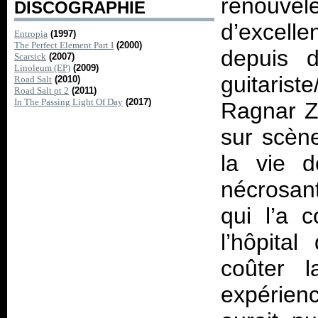
renouve
DISCOGRAPHIE
d’excelle
Entropia
(1997)
The Perfect Element Part I
(2000)
depuis d
Scarsick
(2007)
Linoleum (EP)
(2009)
guitarist
Road Salt
(2010)
Road Salt pt 2
(2011)
In The Passing Light Of Day
(2017)
Ragnar Zo
sur scèn
la vie d
nécrosan
qui l’a 
l’hôpita
coûter 
expérien