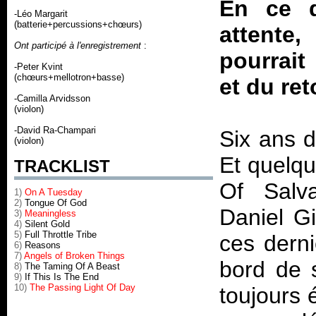
En ce d
-Léo Margarit
(batterie+percussions+chœurs)
attente
Ont participé à l'enregistrement
:
pourrait
-Peter Kvint
(chœurs+mellotron+basse)
et du re
-Camilla Arvidsson
(violon)
-David Ra-Champari
Six ans d
(violon)
Et quelq
TRACKLIST
Of Salva
1)
On A Tuesday
2)
Tongue Of God
Daniel Gi
3)
Meaningless
4)
Silent Gold
5)
Full Throttle Tribe
ces derni
6)
Reasons
7)
Angels of Broken Things
bord de s
8)
The Taming Of A Beast
9)
If This Is The End
10)
The Passing Light Of Day
toujours 