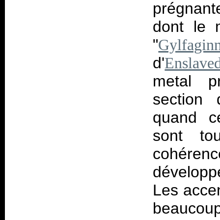
prégnant
dont le 
"
Gylfagin
d'
Enslave
metal pr
section 
quand ce
sont to
cohére
développ
Les accen
beaucou