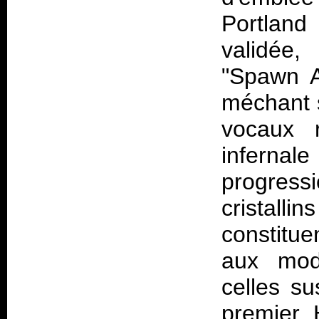
Portland
validée
"Spawn A
méchant s
vocaux 
infern
progress
cristal
constitu
aux modu
celles su
premier 