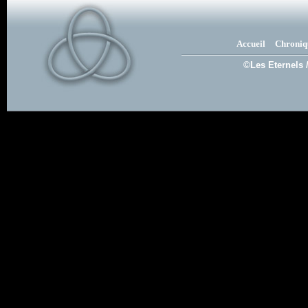
Accueil
Chroniq
©Les Eternels 