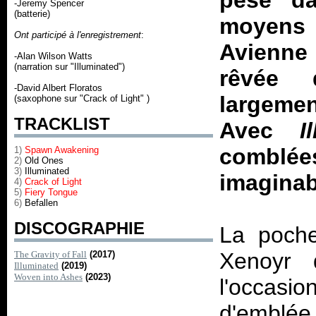
pesé da
-Jeremy Spencer
(batterie)
moyens 
Ont participé à l'enregistrement
:
Avienne 
-Alan Wilson Watts
(narration sur "Illuminated")
rêvée 
-David Albert Floratos
largemen
(saxophone sur "Crack of Light" )
TRACKLIST
Avec
I
comblé
1)
Spawn Awakening
2)
Old Ones
3)
Illuminated
imaginab
4)
Crack of Light
5)
Fiery Tongue
6)
Befallen
DISCOGRAPHIE
La poche
Xenoyr
The Gravity of Fall
(2017)
Illuminated
(2019)
Woven into Ashes
(2023)
l'occas
d'emblée