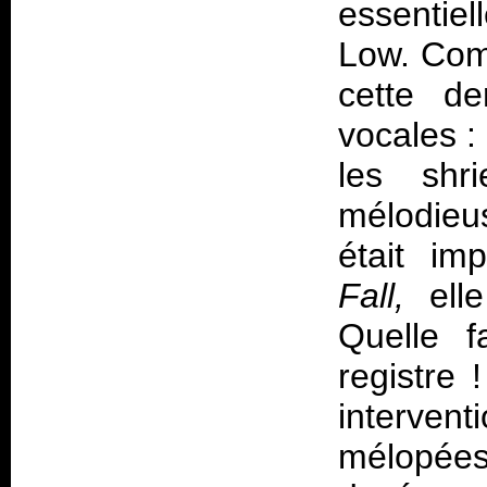
essentiel
Low. Comm
cette de
vocales :
les shri
mélodieu
était im
Fall,
ell
Quelle f
registre 
interven
mélopées