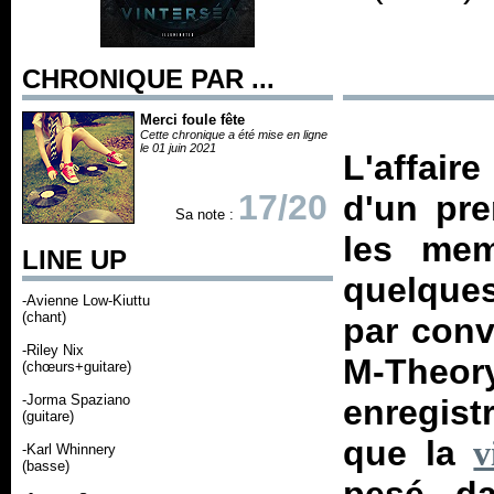
CHRONIQUE PAR ...
Merci foule fête
Cette chronique a été mise en ligne
le 01 juin 2021
L'affaire
17/20
d'un pre
Sa note :
les mem
LINE UP
quelques
-Avienne Low-Kiuttu
(chant)
par conv
-Riley Nix
M-Theory
(chœurs+guitare)
-Jorma Spaziano
enregistr
(guitare)
que la
v
-Karl Whinnery
(basse)