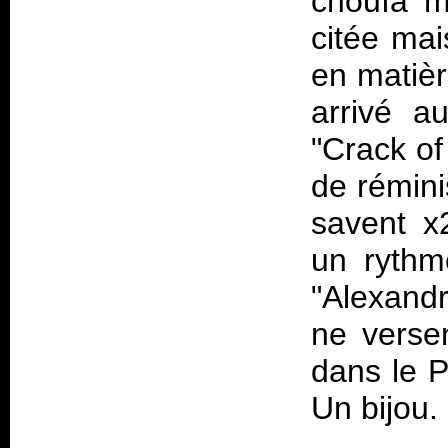
chouïa m
citée mai
en matièr
arrivé a
"Crack of
de rémini
savent x
un rythm
"Alexandr
ne verse
dans le P
Un bijou.