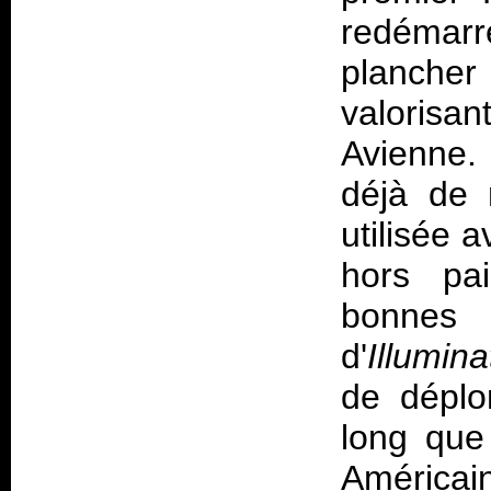
redémarr
planche
valorisan
Avienne. 
déjà de
utilisée a
hors pai
bonnes 
d'
Illumin
de déplo
long que
Américai