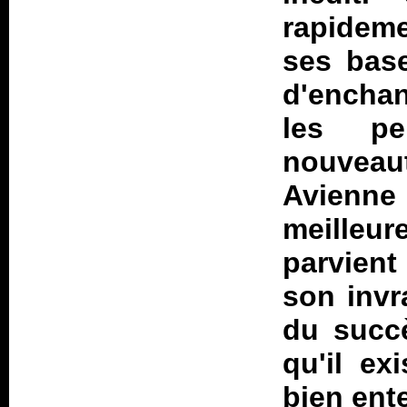
rapideme
ses base
d'enchan
les pe
nouveau
Avienne 
meilleur
parvient
son invr
du succè
qu'il ex
bien ent