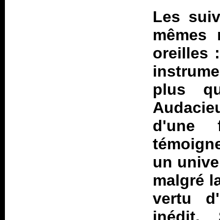
Les suiv
mêmes n
oreilles
instrume
plus qu
Audacieu
d'une f
témoigne
un univer
malgré la
vertu d
inédit