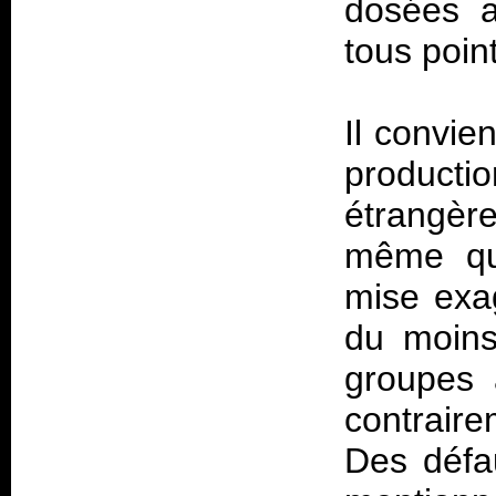
dosées a
tous poin
Il convie
product
étrangèr
même que
mise exa
du moins
groupes
contrair
Des défau