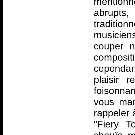
mentionn
abrupts
tradition
musicien
couper n
composi
cependa
plaisir 
foisonna
vous man
rappeler 
"Fiery T