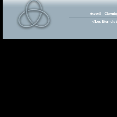
Accueil
Chroniq
©Les Eternels 