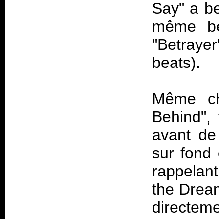
Say" a be
même be
"Betrayer
beats).
Même ch
Behind", 
avant de
sur fond 
rappelant
the Dream
directeme