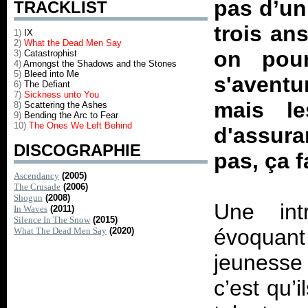
pas d’un 
TRACKLIST
trois ans
1)
IX
2)
What the Dead Men Say
on pour
3)
Catastrophist
4)
Amongst the Shadows and the Stones
5)
Bleed into Me
s'aventu
6)
The Defiant
7)
Sickness unto You
mais le
8)
Scattering the Ashes
9)
Bending the Arc to Fear
10)
The Ones We Left Behind
d'assura
DISCOGRAPHIE
pas, ça fa
Ascendancy
(2005)
The Crusade
(2006)
Shogun
(2008)
Une int
In Waves
(2011)
Silence In The Snow
(2015)
évoqua
What The Dead Men Say
(2020)
jeunesse
c’est qu’