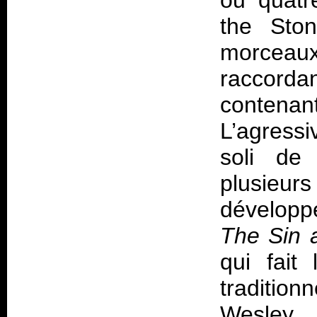
ou quatr
the Ston
morceaux
raccord
contena
L’agressi
soli de 
plusieur
dévelop
The Sin 
qui fait
traditio
Wesley S