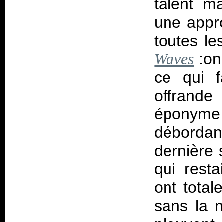
talent m
une appro
toutes l
:on
Waves
ce qui f
offrande
éponyme 
débordan
dernière 
qui rest
ont total
sans la m