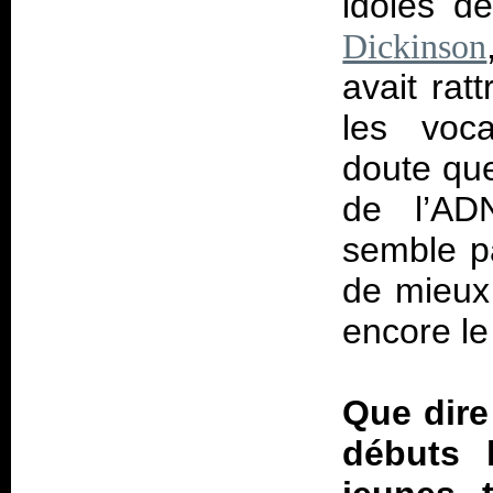
idoles d
Dickinson
avait rat
les voc
doute que 
de l’AD
semble p
de mieux
encore le 
Que dire
débuts 