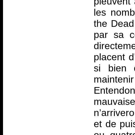
pleuvent 
les nomb
the Dead 
par sa c
directem
placent d
si bien q
mainteni
Entendons
mauvais
n’arrivero
et de pui