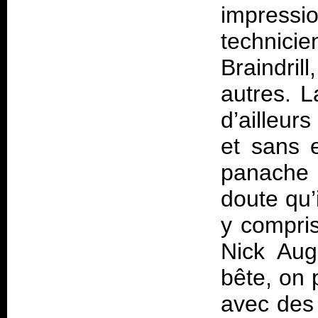
impress
technici
Braindril
autres. L
d’ailleur
et sans 
panache 
doute qu’
y compris
Nick Augu
bête, on p
avec des