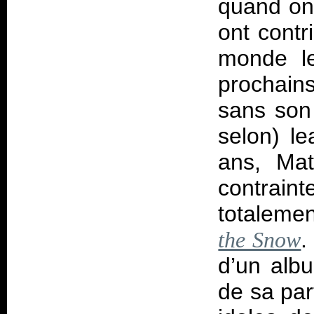
quand on 
ont contr
monde le
prochain
sans son 
selon) le
ans, Mat
contraint
totalemen
.
the Snow
d’un albu
de sa part