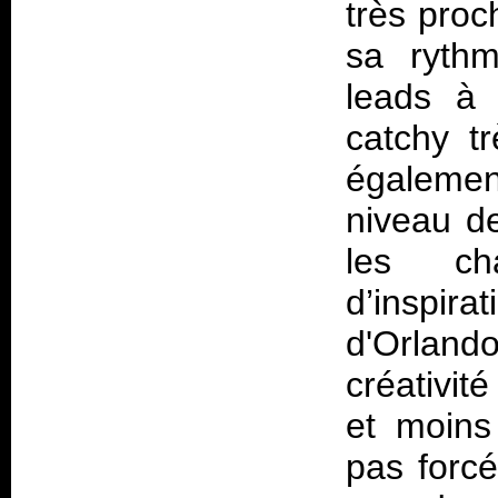
très proc
sa rythm
leads à
catchy t
également
niveau de
les ch
d’inspir
d'Orland
créativité
et moins
pas forc