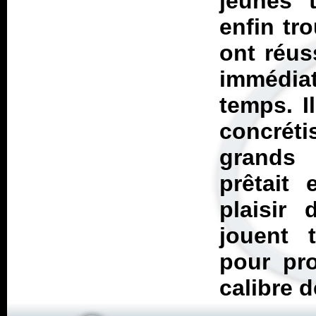
jeunes 
enfin tro
ont réus
immédia
temps. I
concréti
grands 
prêtait
plaisir 
jouent 
pour pro
calibre 