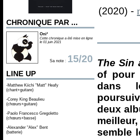
(2020) -
CHRONIQUE PAR ...
Oni²
Cette chronique a été mise en ligne
le 01 juin 2021
15/20
The Sin 
Sa note :
of pou
LINE UP
dans le
-Matthew Kiichi "Matt" Heafy
(chant+guitare)
poursuiv
-Corey King Beaulieu
(chœurs+guitare)
deux alb
-Paolo Francesco Gregoletto
meilleur
(chœurs+basse)
-Alexander "Alex" Bent
semble l
(batterie)