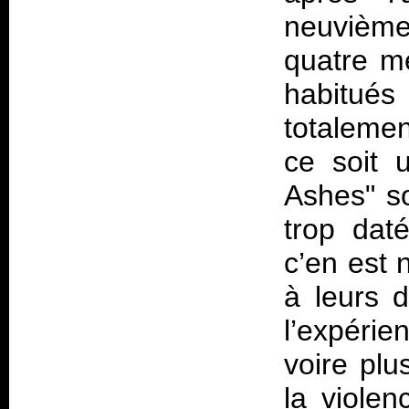
neuvième
quatre me
habitué
totaleme
ce soit 
Ashes" so
trop dat
c’en est 
à leurs 
l’expéri
voire plu
la violen