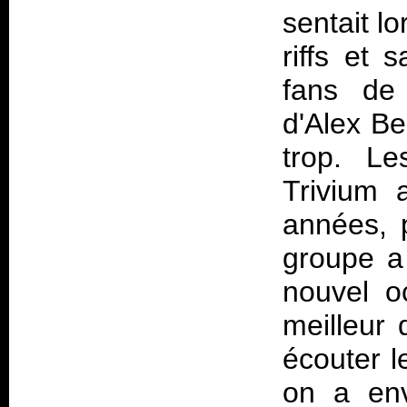
sentait l
riffs et 
fans de 
d'Alex Be
trop. L
Trivium a
années, p
groupe a
nouvel 
meilleur 
écouter le
on a env