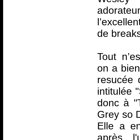
adorat
l’excelle
de break
Tout n’e
on a bie
resucée d
intitulée
donc à "T
Grey so D
Elle a e
après l