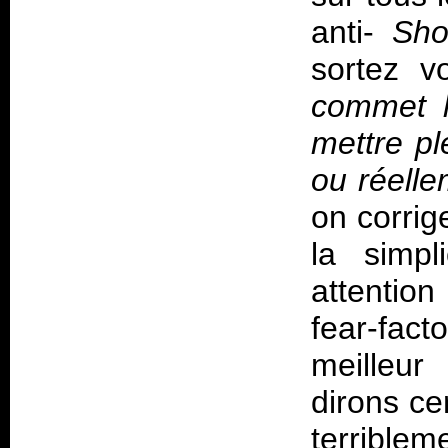
anti-
Sho
sortez v
commet l
mettre pl
ou réelle
on corrig
la simpl
attention
fear-fac
meilleur
dirons ce
terrible