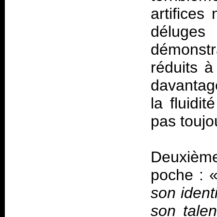
artifices
déluges 
démonstr
réduits à
davantage
la fluidi
pas toujo
Deuxième
poche : 
son ident
son talen