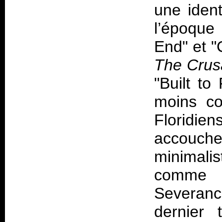
une ident
l’époqu
End" et "
The Crus
"Built to
moins co
Floridie
accouche
minimali
comme "
Severan
dernier t