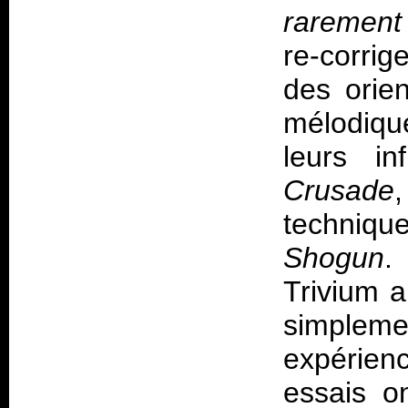
rarement 
re-corrig
des orien
mélodiq
leurs i
Crusade
techniqu
Shogun
.
Trivium a
simplemen
expérien
essais o