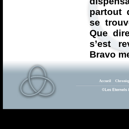
dispens
partout 
se trouv
Que dire
s’est re
Bravo me
Accueil
Chroniq
©Les Eternels 