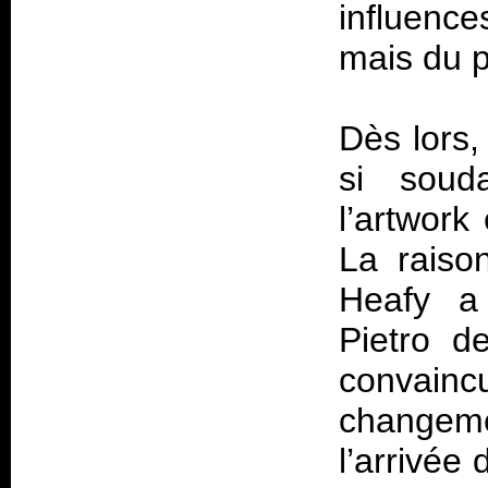
influenc
mais du pl
Dès lors
si soud
l’artwor
La raiso
Heafy a
Pietro d
convain
changeme
l’arrivée