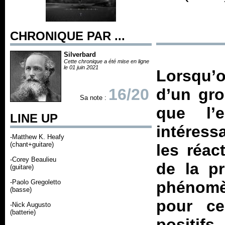
CHRONIQUE PAR ...
Silverbard
Cette chronique a été mise en ligne
le 01 juin 2021
Lorsqu’
16/20
d’un gro
Sa note :
que l’e
LINE UP
intéress
-Matthew K. Heafy
(chant+guitare)
les réac
-Corey Beaulieu
de la pr
(guitare)
-Paolo Gregoletto
phénomèn
(basse)
pour 
-Nick Augusto
(batterie)
positifs