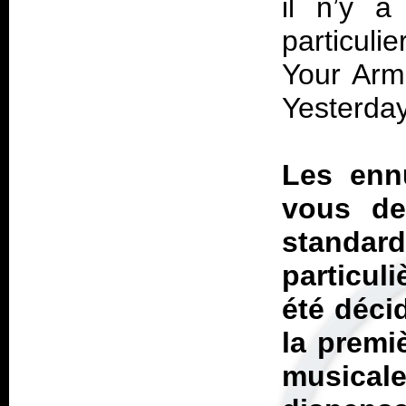
il n’y a
particuli
Your Arms
Yesterdays
Les enn
vous dev
standard
particul
été décid
la premi
musicale