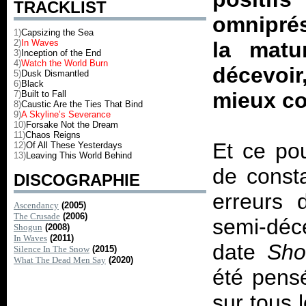
TRACKLIST
omniprés
1)
Capsizing the Sea
2)
In Waves
la matu
3)
Inception of the End
4)
Watch the World Burn
décevoir
5)
Dusk Dismantled
6)
Black
mieux c
7)
Built to Fall
8)
Caustic Are the Ties That Bind
9)
A Skyline’s Severance
10)
Forsake Not the Dream
11)
Chaos Reigns
Et ce pou
12)
Of All These Yesterdays
13)
Leaving This World Behind
de consta
DISCOGRAPHIE
erreurs 
Ascendancy
(2005)
The Crusade
(2006)
semi-déce
Shogun
(2008)
In Waves
(2011)
date
Sho
Silence In The Snow
(2015)
What The Dead Men Say
(2020)
été pens
sur tous l