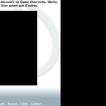
t découvrir ce
Game Over
riche, fébrile,
, bien autant que d’autres.
eam
Forum
Liens
Contact