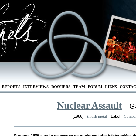
E-REPORTS
INTERVIEWS
DOSSIERS
TEAM
FORUM
LIENS
CONTAC
Nuclear Assault
- 
(1986) -
thrash metal
- Label :
Combat
Dire que 1986 a vu la naissance de quelques jolis bébés relève 