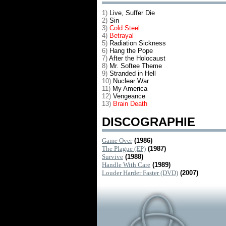
1)
Live, Suffer Die
2)
Sin
3)
Cold Steel
4)
Betrayal
5)
Radiation Sickness
6)
Hang the Pope
7)
After the Holocaust
8)
Mr. Softee Theme
9)
Stranded in Hell
10)
Nuclear War
11)
My America
12)
Vengeance
13)
Brain Death
DISCOGRAPHIE
Game Over
(1986)
The Plague (EP)
(1987)
Survive
(1988)
Handle With Care
(1989)
Louder Harder Faster (DVD)
(2007)