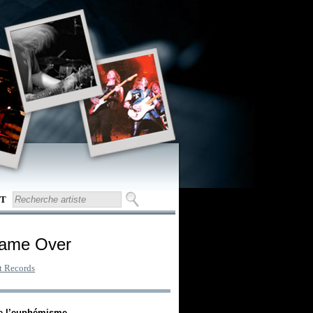
T
Game Over
 Records
de l’euphémisme.