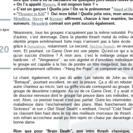
« On l’a appelé
Masters
, il est mignon hein ? »
« C’est un garçon ! Quelle joie ! On va le prénommer "
Angel of De
«-"
Pleasure to Kill
" ! Oui mon bébé ! Quelle jolie voix, mon amour
Metallica
,
Slayer
et
Kreator
affirment, chacun à leur manière, leu
suiveurs.
Megadeth
connait son petit succès également.
n ligne
Néanmoins, tous les groupes n’acquièrent pas la même notoriété. Pou
d’autres, c’est dommage. Dans la planète thrash metal du milieu 
identité propre extrêmement forte mais n’arrivent pas à faire école.
20
grâce à
Supuration
, notamment. Le second,
Nuclear Assault
, en revan
nom. Et pourtant, ce
Game Over
est une pépite. Qu’est-ce qui a e
qu’un succès d’estime ? À mon avis, c’est le mélange unique et i
hardcore - cf. "Vengeance" - au son aigrelet et d’envolées mélodiques
le groupe est capable à la fois de pondre un titre mega-brut, bas d
extraordinairement raffinées –"Hang the Pope"- et composer un titre
Le chant, également, n’a pas dû aider. Les talents de John au micr
"Betrayal", pourtant excellent, en est la preuve. Ça a dû en rebuter
autre chanteur au micro, tant sa griffe vocale correspond au groupe. B
groupe de deuxième catégorie. Au vu de ce
Game Over
, il y avait
de douceur nerveuse dont le groupe fait preuve dans ses mélodies, en
sort. Alors, ce premier travail n’est pas parfait. Outre les intermèdes
maladresse dans l’enchaînement des plans. Mais franchement de
Sickness" et son «
Die! Slow! Death!
» entêtant, l’incisif "Cold Steel
se classent bien haut dans le top des meilleurs morceaux de thrash. "
son refrain accrocheur aurait pu être repris en chœur par davantage
bonne dame.
Rien que pour "Brain Death", son intro thrash classique,