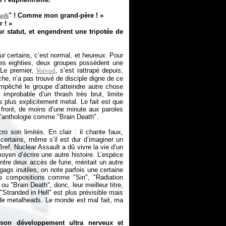
ath
" ! Comme mon grand-père ! »
 ! »
r statut, et engendrent une tripotée de
r certains, c’est normal, et heureux. Pour
des eighties, deux groupes possèdent une
 Le premier,
Voivod
, s’est rattrapé depuis,
che, n’a pas trouvé de disciple digne de ce
mpêché le groupe d’atteindre autre chose
mprobable d’un thrash très brut, limite
 plus explicitement metal. Le fait est que
u front, de moins d’une minute aux paroles
 d’anthologie comme "Brain Death".
o son limités. En clair : il chante faux,
 certains, même s’il est dur d’imaginer un
ref, Nuclear Assault a dû vivre la vie d’un
 moyen d’écrire une autre histoire. L’espèce
tre deux accès de furie, méritait un autre
 gags inutiles, on note parfois une certaine
s compositions comme "Sin", "Radiation
" ou "Brain Death", donc, leur meilleur titre,
Stranded in Hell" est plus prévisible mais
 de metalheads. Le monde est mal fait, ma
 son développement ultra nerveux et