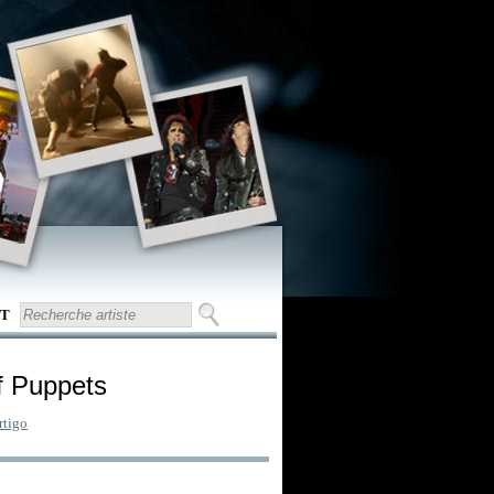
T
f Puppets
rtigo