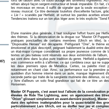
forts de l'album avec ce subtil dosage des différents ingrédients. Au
refrain aboyé façon sergent-instructeur et break imparable. En fait, c
les morceaux en revue, il suffit de signaler que la seule exceptio
niveau musical. Ce titre demeure toutefois d'excellente facture, gr
«
Lie !
» scandés par Hetfield, et surtout les paroles acerbes enver
D'une manière plus générale, il faut souligner l'effort fourni par Het
des thèmes. Si la dénonciation de la drogue sur "Master Of Puppets
pratiques ponctuelles de certains membres (Ulrich en tête), la 
"Disposable Heroes" est décapante. Préfigurant "One", le thème e
émotionnel et plus descriptif, peignant habilement la dualité entre de
un état-major cynique considérant sa propre jeunesse comme de la
textes un peu bateau sont réservés aux deux extrémités de l'album, qu
qui sont donc dans la plus pure tradition du genre. Hetfield a égalem
987)
voix commence enfin à s'affirmer, ce qui comblera ceux qui ne suppo
les deux premiers opus de Metallica. Certes, sa palette n'est p
notamment en chant clair. Ainsi, sa performance sur la première 
quotidien d'un homme interné dans un asile, manque légèrement d'ém
seconde partie qui traite de la sanglante mutinerie des détenus, où so
y livre d'ailleurs un solo final grandiose qui fait de ce titre un 
Horsemen.
Master Of Puppets
, c'est avant tout l'album de la consécration 
élevées de
Ride The Lightning
, avec un agencement des titres
"Orion" glissant simplement en avant-dernière position),
Master 
dans des sphères inatteignables pour la quasi-totalité des gr
particulièrement Lars Ulrich, ont su étoffer leur jeu et complex