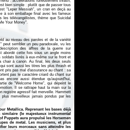
 menu : accélérations furieusement thrash,
'est bien simple : plutôt que de passer tous
n est "Leper Messiah", un cran en deçà au
âce à son emballage final avec les fameux
s les télévangélistes, thème que Suicidal
field au niveau des paroles et de la variété
" peut sembler un peu paradoxale, vu les
description des affres de la guerre sur
st abordé cette fois sous un angle moins
s soldats livrés à eux-même sur le front et
 chair à canon. Au final, les deux seuls
i sont aussi les titres les plus thrash et
ent pris pas mal d'assurance au chant : sa
rtent pas le caractère criard du chant sur
as encore aussi étendue qu'aujourd'hui,
partie de "Welcome Home", qui dépeint le
otion. Il se rattrape haut la main sur la
n registre agressif fait merveille. Hammett
des plus merveilleux jamais pondus par les
pour Metallica. Reprenant les bases déjà
 similaire (le majestueux instrumental
of Puppets
aura propulsé les Horsemen
oupes de metal. Les musiciens, et plus
ifier leurs morceaux sans atteindre les