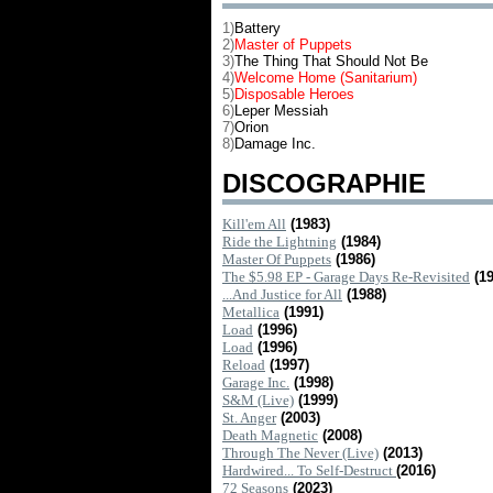
1)
Battery
2)
Master of Puppets
3)
The Thing That Should Not Be
4)
Welcome Home (Sanitarium)
5)
Disposable Heroes
6)
Leper Messiah
7)
Orion
8)
Damage Inc.
DISCOGRAPHIE
Kill'em All
(1983)
Ride the Lightning
(1984)
Master Of Puppets
(1986)
The $5.98 EP - Garage Days Re-Revisited
(1
...And Justice for All
(1988)
Metallica
(1991)
Load
(1996)
Load
(1996)
Reload
(1997)
Garage Inc.
(1998)
S&M (Live)
(1999)
St. Anger
(2003)
Death Magnetic
(2008)
Through The Never (Live)
(2013)
Hardwired... To Self-Destruct
(2016)
72 Seasons
(2023)