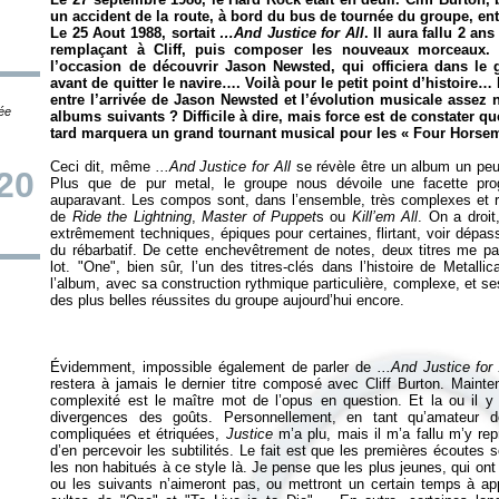
un accident de la route, à bord du bus de tournée du groupe, en
Le 25 Aout 1988, sortait
…And Justice for All
. Il aura fallu 2 ans
remplaçant à Cliff, puis composer les nouveaux morceaux.
l’occasion de découvrir Jason Newsted, qui officiera dans le
avant de quitter le navire…. Voilà pour le petit point d’histoire… 
entre l’arrivée de Jason Newsted et l’évolution musicale assez 
tée
albums suivants ? Difficile à dire, mais force est de constater qu
tard marquera un grand tournant musical pour les « Four Horse
Ceci dit, même
...And Justice for All
se révèle être un album un peu 
20
Plus que de pur metal, le groupe nous dévoile une facette prog
auparavant. Les compos sont, dans l’ensemble, très complexes et re
de
Ride the Lightning
,
Master of Puppet
s
ou
Kill’em All
. On a droit
extrêmement techniques, épiques pour certaines, flirtant, voir dépas
du rébarbatif. De cette enchevêtrement de notes, deux titres me par
lot. "One", bien sûr, l’un des titres-clés dans l’histoire de Metallic
l’album, avec sa construction rythmique particulière, complexe, et 
des plus belles réussites du groupe aujourd’hui encore.
Évidemment, impossible également de parler de
...And Justice for 
restera à jamais le dernier titre composé avec Cliff Burton. Mainten
complexité est le maître mot de l’opus en question. Et la ou il y 
divergences des goûts. Personnellement, en tant qu’amateur 
compliquées et étriquées,
Justice
m’a plu, mais il m’a fallu m’y re
d’en percevoir les subtilités. Le fait est que les premières écoutes 
les non habitués à ce style là. Je pense que les plus jeunes, qui on
ou les suivants n’aimeront pas, ou mettront un certain temps à app