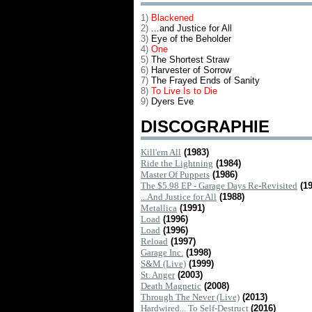
1)
Blackened
2)
...and Justice for All
3)
Eye of the Beholder
4)
One
5)
The Shortest Straw
6)
Harvester of Sorrow
7)
The Frayed Ends of Sanity
8)
To Live Is to Die
9)
Dyers Eve
DISCOGRAPHIE
Kill'em All
(1983)
Ride the Lightning
(1984)
Master Of Puppets
(1986)
The $5.98 EP - Garage Days Re-Revisited
(1
...And Justice for All
(1988)
Metallica
(1991)
Load
(1996)
Load
(1996)
Reload
(1997)
Garage Inc.
(1998)
S&M (Live)
(1999)
St. Anger
(2003)
Death Magnetic
(2008)
Through The Never (Live)
(2013)
Hardwired... To Self-Destruct
(2016)