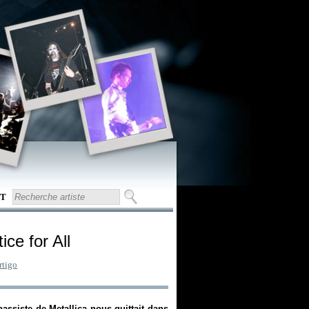
T
ice for All
rtigo
bassiste de Metallica nous quittait dans