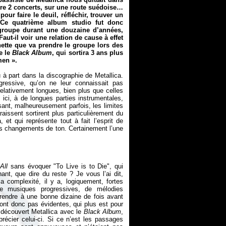
tre 2 concerts, sur une route suédoise…
 pour faire le deuil, réfléchir, trouver un
 Ce quatrième album studio fut donc
 groupe durant une douzaine d’années,
Faut-il voir une relation de cause à effet
nette que va prendre le groupe lors des
e le
Black Album
, qui sortira 3 ans plus
men ».
à part dans la discographie de Metallica.
ressive, qu’on ne leur connaissait pas
lativement longues, bien plus que celles
, ici, à de longues parties instrumentales,
sant, malheureusement parfois, les limites
aissent sortirent plus particulièrement du
a, et qui représente tout à fait l’esprit de
ses changements de ton. Certainement l’une
All
sans évoquer "To Live is to Die", qui
ant, que dire du reste ? Je vous l’ai dit,
a complexité, il y a, logiquement, fortes
de musiques progressives, de mélodies
prendre à une bonne dizaine de fois avant
sont donc pas évidentes, qui plus est pour
t découvert Metallica avec le
Black Album
,
récier celui-ci. Si ce n’est les passages