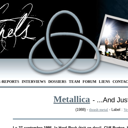
E-REPORTS
INTERVIEWS
DOSSIERS
TEAM
FORUM
LIENS
CONTAC
Metallica
- ...And Just
(1988) -
thrash metal
- Label :
Ve
Le 27 septembre 1986, le Hard Rock était en deuil. Cliff Burton, 