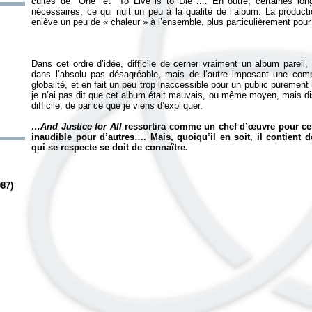
cultes de "One" et "To Live is to Die"…. En outre, certaines lon
nécessaires, ce qui nuit un peu à la qualité de l’album. La product
enlève un peu de « chaleur » à l’ensemble, plus particulièrement pour 
Dans cet ordre d’idée, difficile de cerner vraiment un album pareil
dans l’absolu pas désagréable, mais de l’autre imposant une comp
globalité, et en fait un peu trop inaccessible pour un public pureme
je n’ai pas dit que cet album était mauvais, ou même moyen, mais d
difficile, de par ce que je viens d’expliquer.
…And Justice for All
ressortira comme un chef d’œuvre pour ce
inaudible pour d’autres…. Mais, quoiqu’il en soit, il contient d
qui se respecte se doit de connaître.
987)