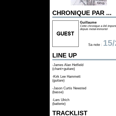
CHRONIQUE PAR ...
Guillaume
Cette chronique a été impor
depuis metal-immortel
15/
Sa note :
LINE UP
-James Alan Hetfield
(chant+guitare)
-Kirk Lee Hammett
(guitare)
-Jason Curtis Newsted
(basse)
-Lars Ulrich
(batterie)
TRACKLIST