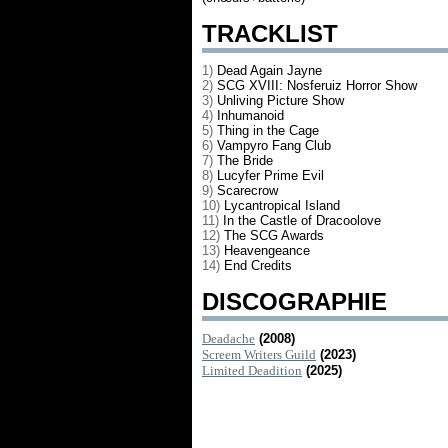
TRACKLIST
1)
Dead Again Jayne
2)
SCG XVIII: Nosferuiz Horror Show
3)
Unliving Picture Show
4)
Inhumanoid
5)
Thing in the Cage
6)
Vampyro Fang Club
7)
The Bride
8)
Lucyfer Prime Evil
9)
Scarecrow
10)
Lycantropical Island
11)
In the Castle of Dracoolove
12)
The SCG Awards
13)
Heavengeance
14)
End Credits
DISCOGRAPHIE
Deadache
(2008)
Screem Writers Guild
(2023)
Limited Deadition
(2025)