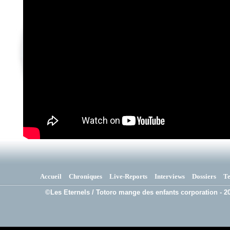
Accueil
Chroniques
Live-Reports
Interviews
Dossiers
T
©Les Eternels / Totoro mange des enfants corporation - 20