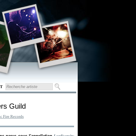
T
rs Guild
c Fire Records
ums parus sous l’appellation
Lordiversity