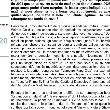
fin 2021 que
Lordi
revient avec du neuf en ce début d’année 2023,
proprement parler d’une surprise, le leader ayant indiqué que
matériel pour alimenter trois longs-jeux supplémentaires av
quittée depuis, ne mette le holà. Inquiétude légitime : la vil
refourguer ses fonds de cave ?
n ligne
L’entame du dix-huitième LP de la troupe finlandaise, intitulé
Screem
Writers Guild
», une association de scénaristes hollywoodiens ay
donne pas vraiment de réponse, sans non plus lever les doutes. "D
à l’orgue, horrifique bien sûr, à laquelle répond un riff énergique q
20
metal en panne d’idées, guidant un couplet tendu jusqu’à la libérati
refrain. Les chœurs sertissant ce dernier semblent valider les déc
n’avait jamais obtenu meilleur son que sur
Humanimals
, le plus
laissant entendre qu’il le reconduirait sur ses futurs efforts en stud
retour derrière la console, l’optimisme s’installe. Néanmoins, i
enthousiasme moins vif que la plupart de ses modèles présents su
pour un single placé en ouverture. Le très bon solo à la six-cor
successeur d'Amen, le mystérieux Kone, déjà perçues lors des
co
réduites à la portion congrue, sur "Vampyro Fang Club" par exemple
tendance à coïncider avec des titres anecdotiques, comme si M . 
d’inspiration, cherchait à les compenser en laissant son gratteux s
sur "Lucyfer Prime Evil" et "In the Castle of Dracoolove", pourtant id
de "Daffodils" de Mark Ronson, trop vite abandonné en cours de rout
Et quand le monstre en chef coupe le sifflet de son employé au bout
"Lycantropical Island" et "Heavengeance" dont l’introduction a fait c
de "Borderline", la pépite de
Humanimals
. Ce ne sera pas le cas. C
totalité des pistes - le prélude indus de "Inhumanoid" n’est qu’un 
synthés qui fait souvent mouche, tel celui d’"Unliving Picture Sho