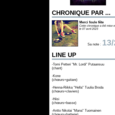
CHRONIQUE PAR ...
Merci foule fête
Cette chronique a été mise e
le 07 avril 2023
13/
Sa note :
LINE UP
-Tomi Petteri "Mr. Lordi" Putaansuu
(chant)
-Kone
(chœurs+guitare)
-Henna-Riikka "Hella" Tuulia Broda
(chœurs+claviers)
-Hiisi
(chœurs+basse)
-Antto Nikolai "Mana" Tuomainen
(chœurs+batterie)