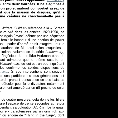
 entre deux tournées. Il ne s’agit pas à
 son projet maboul comportait assez de
ant que la maison de disques, qu’il a
aine créature ne chercherait-elle pas à
 Writers Guild
en référence à la «
Screen
ant œuvré dans les années 1920-1950, ne
ead Again Jayne" débute par une séquence
ui ferait le bonheur d’une section de power
on – parler d’acmé serait exagéré - sur le
larations de M. Lordi selon lesquelles il
 excitant volume de la série
Lordiversity
,
io. L’ingénieur du son Ikka Herkman étant de
l faut admettre que le thème suscite un
r
Humanimals
, ce qui est un peu inquiétant
des confirme les solides dispositions du
ncerts
. Si ses interventions sont souvent
, ses partitions les plus généreuses ont
Lordi, prenant conscience de ses baisses
e défouler pour faire diversion, notamment
éalement amorcé par un riff proche de celui
e.
 de quatre mesures, cela donne les fillers
roire l’espace de trente secondes au retour
ependant sa coloration AOR nimbe la quasi
leurre - caractérisées par un gimmick aux
w" ou encore de "Thing in the Cage", dont