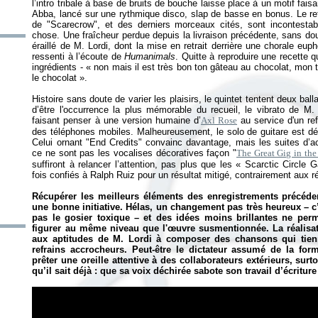
l’intro tribale à base de bruits de bouche laisse place à un motif 
Abba, lancé sur une rythmique disco, slap de basse en bonus. Le ref
de "Scarecrow", et des derniers morceaux cités, sont incontesta
chose. Une fraîcheur perdue depuis la livraison précédente, sans do
éraillé de M. Lordi, dont la mise en retrait derrière une chorale eup
ressenti à l’écoute de
Humanimals
. Quitte à reproduire une recette q
ingrédients - «
non mais il est très bon ton gâteau au chocolat, mon t
le chocolat
».
Histoire sans doute de varier les plaisirs, le quintet tentent deux ball
d’être l'occurrence la plus mémorable du recueil, le vibrato de M. 
faisant penser à une version humaine d’
Axl Rose
au service d'un ref
des téléphones mobiles. Malheureusement, le solo de guitare est d
Celui ornant "End Credits" convainc davantage, mais les suites d’a
ce ne sont pas les vocalises décoratives façon "
The Great Gig in the
suffiront à relancer l’attention, pas plus que les «
Scarctic Circle 
fois confiés à Ralph Ruiz pour un résultat mitigé, contrairement aux 
Récupérer les meilleurs éléments des enregistrements précéd
une bonne initiative. Hélas, un changement pas très heureux – c’éta
pas le gosier toxique – et des idées moins brillantes ne per
figurer au même niveau que l'œuvre susmentionnée. La réalisat
aux aptitudes de M. Lordi à composer des chansons qui tienn
refrains accrocheurs. Peut-être le dictateur assumé de la for
prêter une oreille attentive à des collaborateurs extérieurs, surt
qu’il sait déjà : que sa voix déchirée sabote son travail d’écriture