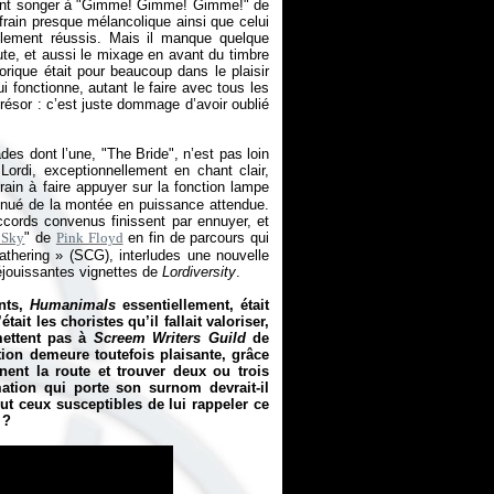
faisant songer à "Gimme! Gimme! Gimme!" de
rain presque mélancolique ainsi que celui
blement réussis. Mais il manque quelque
ute, et aussi le mixage en avant du timbre
horique était pour beaucoup dans le plaisir
ui fonctionne, autant le faire avec tous les
résor : c’est juste dommage d’avoir oublié
ades dont l’une, "The Bride", n’est pas loin
Lordi, exceptionnellement en chant clair,
rain à faire appuyer sur la fonction lampe
énué de la montée en puissance attendue.
ccords convenus finissent par ennuyer, et
 Sky
" de
Pink Floyd
en fin de parcours qui
Gathering
» (SCG), interludes une nouvelle
réjouissantes vignettes de
Lordiversity
.
ents,
Humanimals
essentiellement, était
it les choristes qu’il fallait valoriser,
mettent pas à
Screem Writers Guild
de
ion demeure toutefois plaisante, grâce
ent la route et trouver deux ou trois
mation qui porte son surnom devrait-il
out ceux susceptibles de lui rappeler ce
 ?