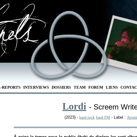
E-REPORTS
INTERVIEWS
DOSSIERS
TEAM
FORUM
LIENS
CONTAC
Lordi
- Screem Write
(2023) -
hard rock
hard FM
- Label :
Atomi
À peine le temps pour le public ébahi de digérer les sept alb