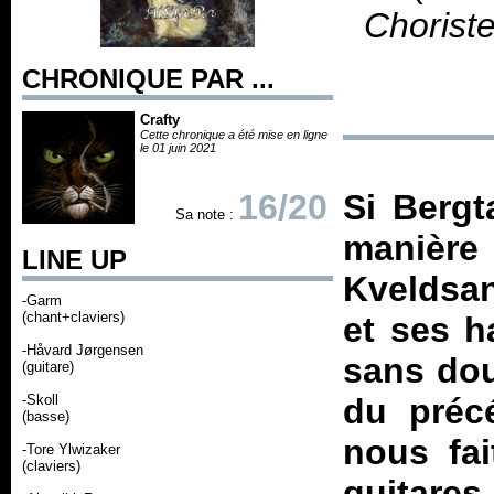
Chorist
CHRONIQUE PAR ...
Crafty
Cette chronique a été mise en ligne
le 01 juin 2021
16/20
Si
Bergt
Sa note :
manièr
LINE UP
Kveldsa
-Garm
(chant+claviers)
et ses ha
-Håvard Jørgensen
sans dou
(guitare)
-Skoll
du préc
(basse)
nous fai
-Tore Ylwizaker
(claviers)
guitare