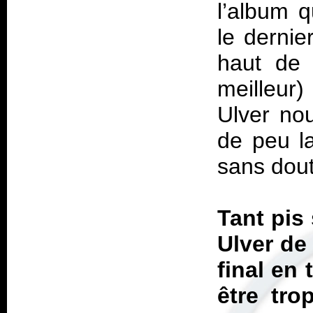
l’album q
le dernie
haut de 
meilleur)
Ulver no
de peu l
sans dou
Tant pis
Ulver de 
final en
être tro