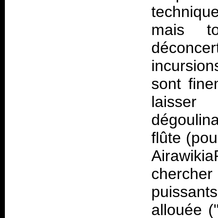
techniqu
mais t
déconcer
incursion
sont fine
laisser
dégoulina
flûte (po
Airawik
cherche
puissant
allouée 