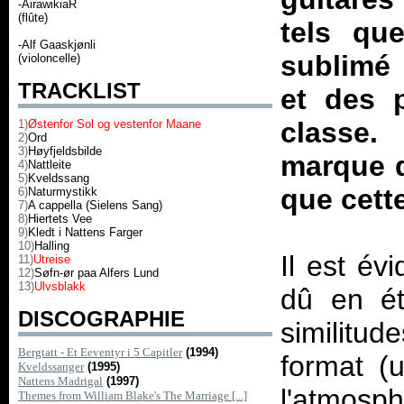
-AirawikiaR
(flûte)
tels que
-Alf Gaaskjønli
sublimé 
(violoncelle)
TRACKLIST
et des 
classe.
1)
Østenfor Sol og vestenfor Maane
2)
Ord
3)
Høyfjeldsbilde
marque d
4)
Nattleite
5)
Kveldssang
que cett
6)
Naturmystikk
7)
A cappella (Sielens Sang)
8)
Hiertets Vee
9)
Kledt i Nattens Farger
10)
Halling
Il est év
11)
Utreise
12)
Søfn-ør paa Alfers Lund
13)
Ulvsblakk
dû en ét
DISCOGRAPHIE
similitud
Bergtatt - Et Eeventyr i 5 Capitler
(1994)
format (
Kveldssanger
(1995)
Nattens Madrigal
(1997)
l'atmos
Themes from William Blake's The Marriage [...]