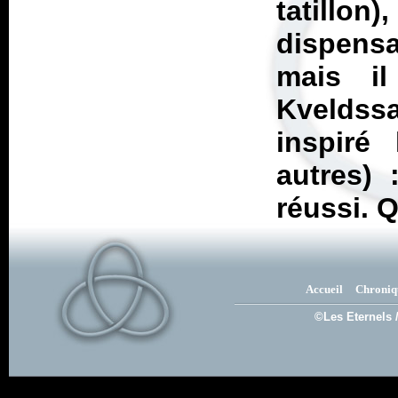
tatillon
dispens
mais i
Kveldss
inspiré
autres) 
réussi. Q
Accueil
Chroniq
©Les Eternels 