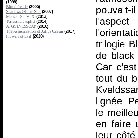
(1998)
Blood Inside
(2005)
pouvait-
Shadows Of The Sun
(2007)
Messe I.X – VI.X.
(2013)
l'aspect
Terrestrials (split)
(2014)
ATGCLVLSSCAP
(2016)
l'orienta
The Assassination of Julius Caesar
(2017)
Flowers of Evil
(2020)
trilogie 
de black 
Car c'est
tout du b
Kveldssa
lignée. P
le meille
en faire 
leur côté