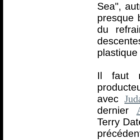
Sea", au
presque b
du refra
descent
plastique 
Il faut 
producte
avec
Jud
dernier
Terry Dat
précédent