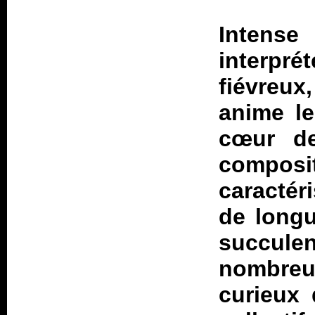
Intens
interpr
fiévreux
anime l
cœur de
compos
caractér
de longu
succul
nombreus
curieux 