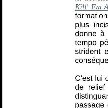
Kill' Em A
formatio
plus inc
donne à c
tempo pé
strident 
conséque
C’est lui
de relie
distingua
passage e