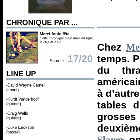
CHRONIQUE PAR ...
Merci foule fête
Cette chronique a été mise en ligne
le 26 juin 2023
Chez
Me
17/20
temps. P
Sa note :
du thr
LINE UP
américai
-David Wayne Carnell
(chant)
à d’autre
-Kurdt Vanderhoof
tables 
(guitare)
-Craig Wells
grosse
(guitare)
deuxièm
-Duke Erickson
(basse)
ont
Slayer