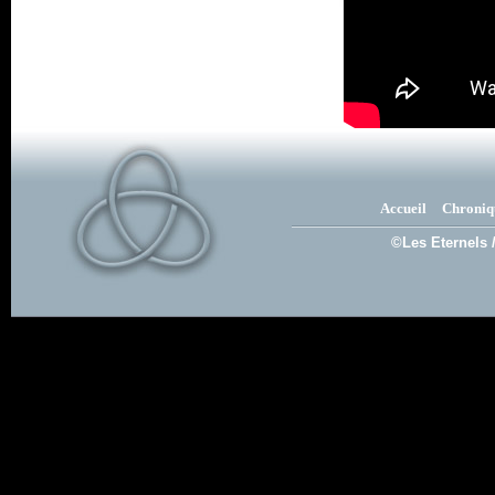
Accueil
Chroniq
©Les Eternels 