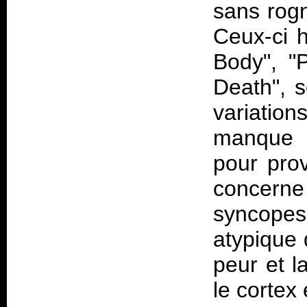
sans rogn
Ceux-ci 
Body", "
Death", 
variation
manque s
pour pro
concerne
syncopes 
atypique 
peur et l
le cortex 