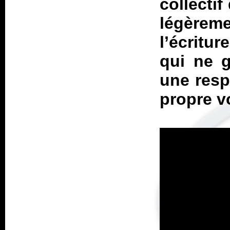
collectif
légèrem
l’écritu
qui ne g
une resp
propre v