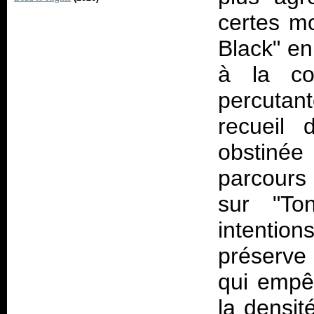
certes m
Black" en
à la con
percutan
recueil
obstinée
parcours 
sur "To
intention
préserve
qui empêc
la densi