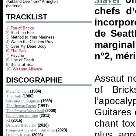
-Kirkland Dee "Kirk" Arrington
(batterie)
chefs d
TRACKLIST
incorpor
1)
Ton of Bricks
de Seatt
2)
Start the Fire
3)
Method to Your Madness
marginal
4)
Watch the Children Pray
5)
Over My Dead Body
6)
The Dark
n°2, méri
7)
Psycho
8)
Line of Death
9)
Burial at Sea
10)
Western Alliance
Assaut ne
DISCOGRAPHIE
of Bric
Metal Church
(1984)
The Dark
(1986)
l’apocal
Blessing in Disguise
(1989)
The Human Factor
(1991)
Guitares 
This Present Wasteland
(2008)
Generation nothing
(2013)
chant tox
XI
(2016)
Damned If You Do
(2018)
Congregation of Annihilation
(2023)
plus agr
Dead to Rights
(2026)