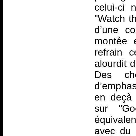
celui-ci
"Watch th
d’une co
montée e
refrain 
alourdit 
Des ch
d’emphase
en deçà 
sur "Go
équival
avec du p