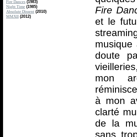
Fire Dances
(1983)
Night Time
(1985)
Fire Dan
Absolute Dissent
(2010)
MMXII
(2012)
et le fu
streami
musique 
doute p
vieilleri
mon ar
réminisce
à mon av
clarté mu
de la mu
sans tro