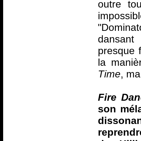
outre tou
impossib
"Dominat
dansant 
presque f
la maniè
Time
, ma
Fire Da
son méla
dissona
reprend