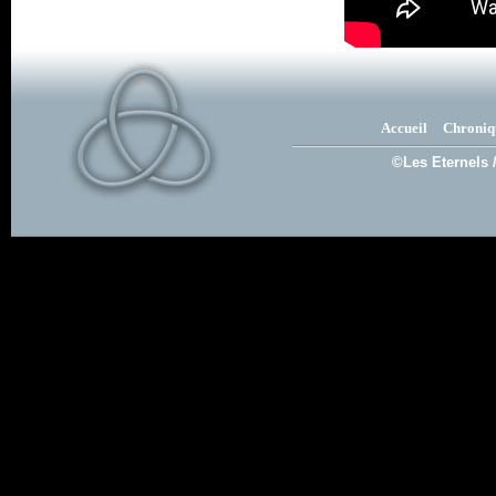
Accueil
Chroniq
©Les Eternels 