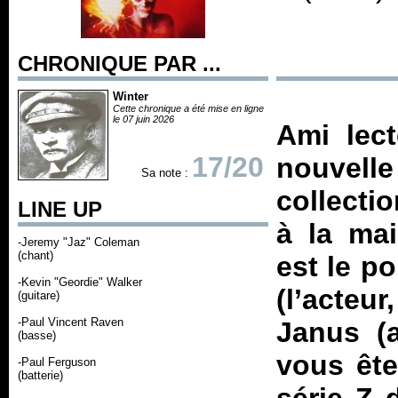
CHRONIQUE PAR ...
Winter
Cette chronique a été mise en ligne
le 07 juin 2026
Ami lect
17/20
nouvelle
Sa note :
collecti
LINE UP
à la ma
-Jeremy "Jaz" Coleman
(chant)
est le p
-Kevin "Geordie" Walker
(l’acteu
(guitare)
-Paul Vincent Raven
Janus (
(basse)
vous ête
-Paul Ferguson
(batterie)