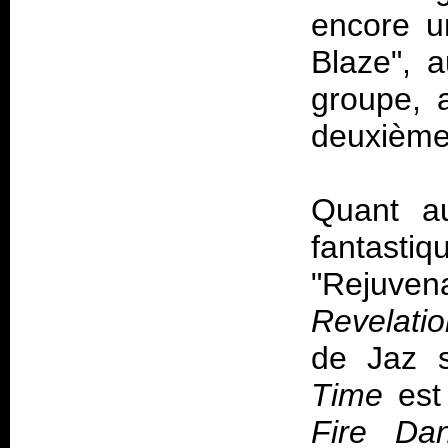
encore u
Blaze", a
groupe, a
deuxième
Quant au
fantas
"Rejuven
Revelati
de Jaz s
Time
est
Fire Dan