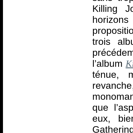
Killing 
horizons
proposit
trois a
précéde
l’album
K
ténue, 
revanch
monoman
que l’as
eux, bie
Gatheri