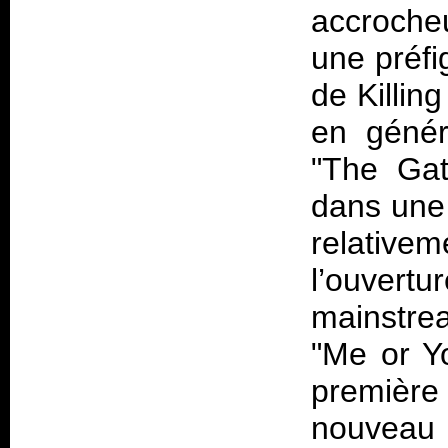
accroche
une préfi
de Killin
en génér
"The Gat
dans une 
relative
l’ouver
mainstre
"Me or Y
première 
nouveau 