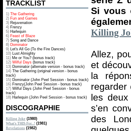
série Z 
TRACKLIST
Si vous 
1)
The Gathering
2)
Fun and Games
égalemen
3)
Rejuvenation
4)
Frenzy
Killing J
5)
Harlequin
6)
Feast of Blaze
7)
Song and Dance
8)
Dominator
9)
Let's All Go (To the Fire Dances)
Allez, po
10)
Lust Almighty
11)
Me or You? (bonus track)
et découv
12)
Wilful Days
(bonus track)
13)
Dominator (alternate version - bonus track)
14)
The Gathering (original version - bonus
la répon
track)
15)
Dominator (John Peel Session - bonus track)
regarder 
16)
Frenzy(John Peel Session - bonus track)
17)
Wilful Days (John Peel Session - bonus
track)
les deux 
18)
Harlequin (John Peel Session - bonus track)
s’en con
DISCOGRAPHIE
des Lond
Killing Joke
(1980)
What's THIS For...!
(1981)
quelques
Revelations
(1982)