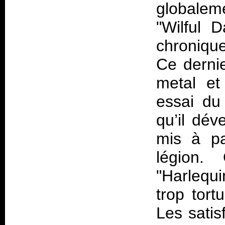
globale
"Wilful 
chronique
Ce dernie
metal et
essai du
qu’il dév
mis à pa
légion.
"Harlequi
trop tort
Les satis