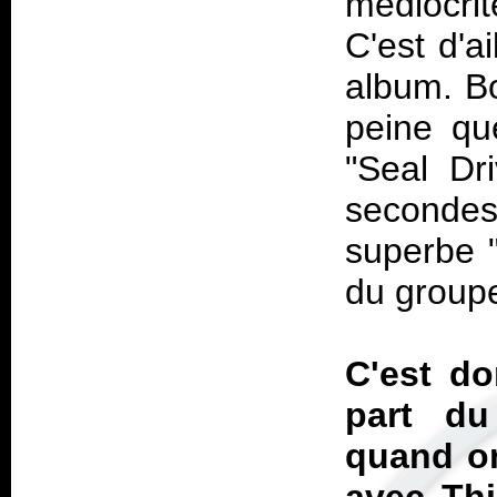
médiocrit
C'est d'a
album. Bo
peine qu
"Seal Dr
secondes 
superbe 
du group
C'est do
part du
quand on