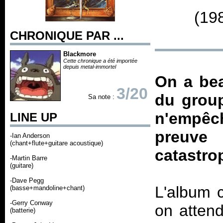
(19
CHRONIQUE PAR ...
Blackmore
Cette chronique a été importée
depuis metal-immortel
On a bea
3/20
du group
Sa note :
n'empêch
LINE UP
preuve
-Ian Anderson
(chant+flute+guitare acoustique)
catastro
-Martin Barre
(guitare)
-Dave Pegg
L'album 
(basse+mandoline+chant)
-Gerry Conway
on atten
(batterie)