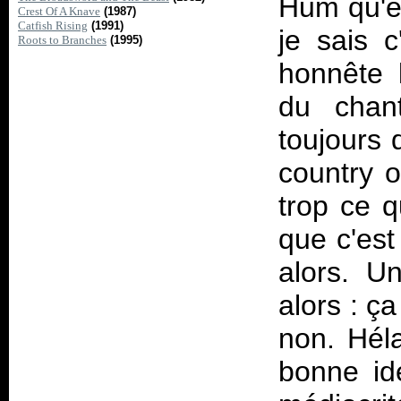
Hum qu'es
Crest Of A Knave
(1987)
Catfish Rising
(1991)
je sais 
Roots to Branches
(1995)
honnête 
du chan
toujours 
country o
trop ce q
que c'est
alors. U
alors : ça
non. Héla
bonne idé