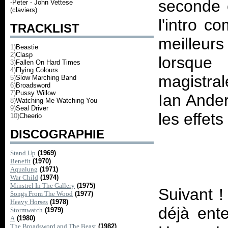
seconde e
-Peter - John Vettese
(claviers)
l'intro c
TRACKLIST
meilleu
1)
Beastie
2)
Clasp
lorsque
3)
Fallen On Hard Times
4)
Flying Colours
magistra
5)
Slow Marching Band
6)
Broadsword
7)
Pussy Willow
Ian Ande
8)
Watching Me Watching You
9)
Seal Driver
10)
Cheerio
DISCOGRAPHIE
Stand Up
(1969)
Benefit
(1970)
Aqualung
(1971)
War Child
(1974)
Minstrel In The Gallery
(1975)
Suivant !
Songs From The Wood
(1977)
Heavy Horses
(1978)
déjà ent
Stormwatch
(1979)
A
(1980)
The Broadsword and The Beast
(1982)