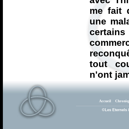
avec
Th
me fait 
une mala
certain
commerc
reconquê
tout co
n'ont ja
Accueil
Chroniq
©Les Eternels 