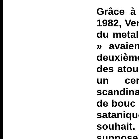
Grâce 
1982, Ve
du metal
» avaien
deuxièm
des atou
un cer
scandina
de bouc 
sataniqu
souhait
supposer