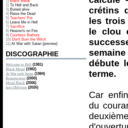
1)
Black Metal
2)
To Hell and Back
crétins 
3)
Buried alive
4)
Raise the Dead
5)
Teachers' Pet
les troi
6)
Leave Me in Hell
7)
Sacrifice
le clou
8)
Heaven's on Fire
9)
Countess Bathory
success
10)
Don't Burn the Witch
11)
At War with Satan (preview)
semaine
DISCOGRAPHIE
débute l
Welcome to Hell
(1981)
Black Metal
(1982)
terme.
At War with Satan
(1984)
Resurrection
(2000)
Metal Black
(2006)
Into Oblivion
(2026)
Car enfin
du coura
deuxième
d'ouvert