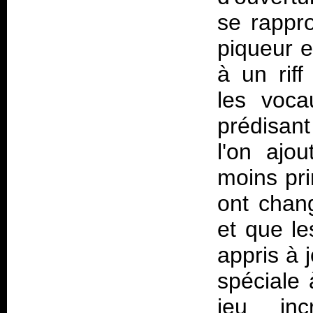
se rappro
piqueur e
à un riff
les voca
prédisan
l'on ajo
moins pri
ont chang
et que le
appris à 
spéciale
jeu incr