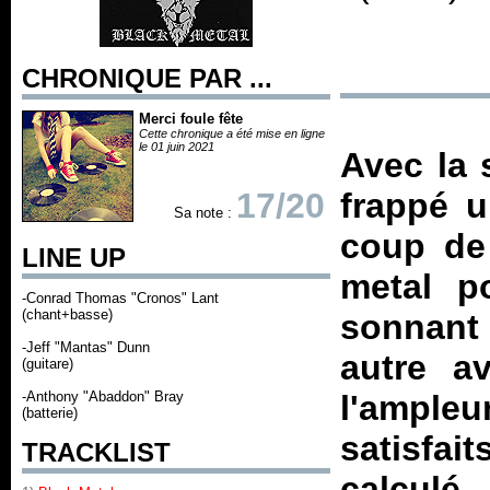
CHRONIQUE PAR ...
Merci foule fête
Cette chronique a été mise en ligne
le 01 juin 2021
Avec la 
17/20
frappé 
Sa note :
coup de 
LINE UP
metal p
-Conrad Thomas "Cronos" Lant
(chant+basse)
sonnant
-Jeff "Mantas" Dunn
autre av
(guitare)
-Anthony "Abaddon" Bray
l'ampl
(batterie)
satisfa
TRACKLIST
calculé 