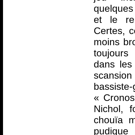
quelques
et le re
Certes, c
moins bro
toujours
dans les
scansio
bassiste
«
Crono
Nichol, 
chouïa m
pudiqu