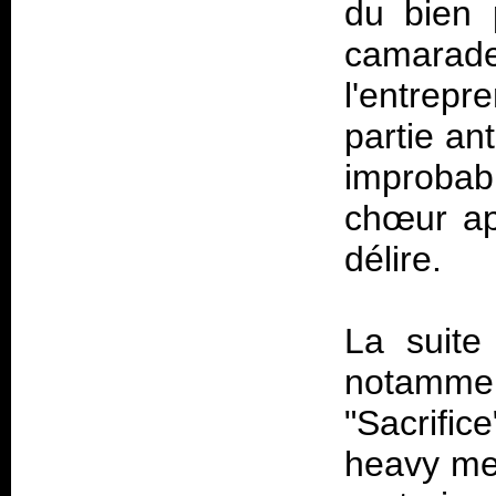
du bien 
camara
l'entrepr
partie an
improba
chœur ap
délire.
La suite
notamment
"Sacrifi
heavy met