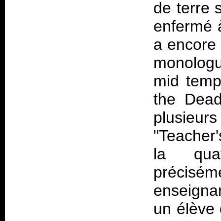
de terre 
enfermé à
a encore 
monologu
mid temp
the Dead
plusieu
"Teacher'
la qua
précisé
enseignan
un élève 