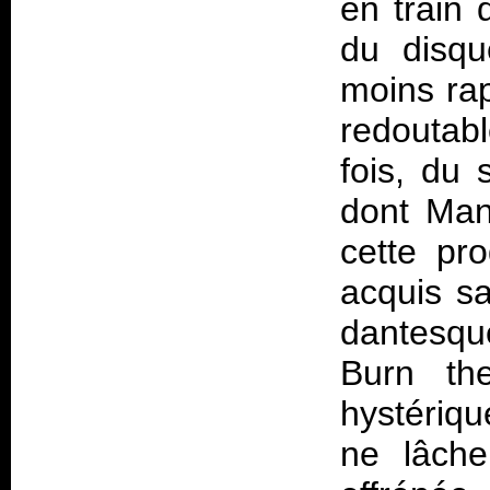
en train d
du disqu
moins ra
redoutabl
fois, du 
dont Mant
cette pr
acquis sa
dantesqu
Burn th
hystériqu
ne lâche