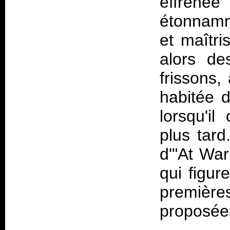
effréné
étonnamm
et maîtri
alors de
frissons,
habitée 
lorsqu'i
plus tard.
d'"At War
qui figur
premièr
proposées