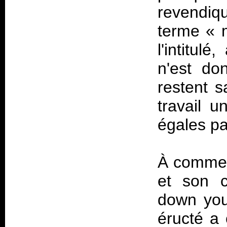
revendiq
terme «
l'intitul
n'est do
restent s
travail 
égales par
À commenc
et son c
down your
éructé a 