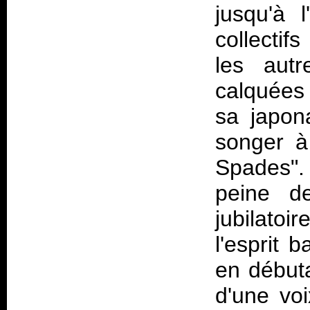
jusqu'à 
collectif
les autr
calquées
sa japon
songer à
Spades".
peine d
jubilatoi
l'esprit 
en débuta
d'une voi