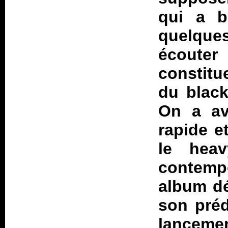
qui a b
quelque
écouter 
constitu
du black
On a ava
rapide e
le hea
contemp
album dé
son préd
lancemen