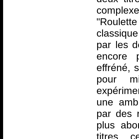
complexe
"Roulet
classique
par les d
encore 
effréné, 
pour m
expérime
une ambi
par des r
plus abo
titres, 