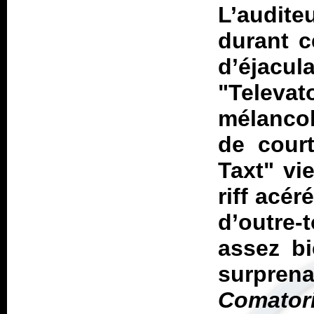
L’audit
durant c
d’éjacul
"Telev
mélancol
de court
Taxt" vi
riff acér
d’outre-
assez bi
surpren
Comator