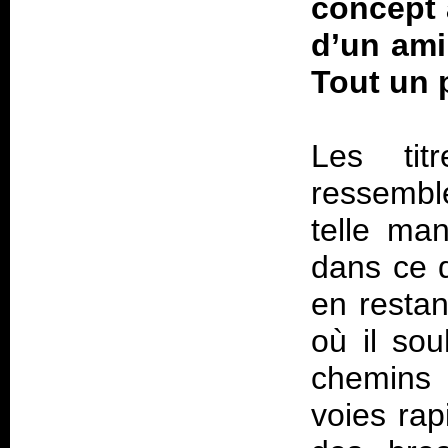
concept 
d’un ami
Tout un
Les tit
ressembl
telle ma
dans ce 
en restan
où il so
chemins 
voies rap