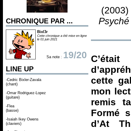
(2003)
Psyché
CHRONIQUE PAR ...
Bixl3r
Cette chronique a été mise en ligne
le 01 juin 2021
19/20
C’étai
Sa note :
d’appréh
LINE UP
cette ga
-Cedric Bixler-Zavala
(chant)
mon lect
-Omar Rodriguez-Lopez
(guitare)
remis t
-Flea
Formé s
(basse)
-Isaiah Ikey Owens
d’At Th
(claviers)