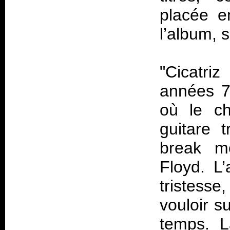
placée e
l’album, 
"Cicatr
années 70
où le ch
guitare 
break mé
Floyd. L
tristess
vouloir s
temps. L