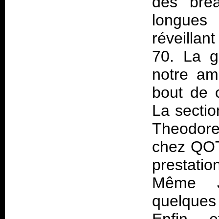
des brea
longues
réveilla
70. La g
notre am
bout de 
La sectio
Theodore 
chez QOTS
prestatio
Même Jo
quelques 