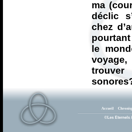
ma (cour
déclic s
chez d’a
pourtant
le monde
voyage,
trouver
sonores
Accueil
Chroniq
©Les Eternels 