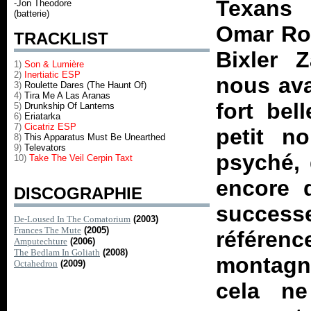
Texans 
-Jon Theodore
(batterie)
Omar Rod
TRACKLIST
Bixler 
1)
Son & Lumière
2)
Inertiatic ESP
nous avai
3)
Roulette Dares (The Haunt Of)
4)
Tira Me A Las Aranas
fort bel
5)
Drunkship Of Lanterns
6)
Eriatarka
7)
Cicatriz ESP
petit n
8)
This Apparatus Must Be Unearthed
9)
Televators
psyché, 
10)
Take The Veil Cerpin Taxt
encore 
DISCOGRAPHIE
success
De-Loused In The Comatorium
(2003)
Frances The Mute
(2005)
référen
Amputechture
(2006)
The Bedlam In Goliath
(2008)
montagn
Octahedron
(2009)
cela ne