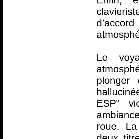
Enfin, 
clavieris
d’acco
atmosphér
Le voy
atmosphér
plonger 
halluciné
ESP" vie
ambiance
roue. La
deux tit