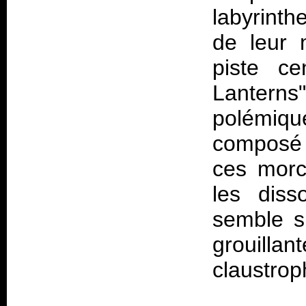
labyrinthe
de leur 
piste ce
Lanterns
polémiqu
composé à
ces morc
les diss
semble s
grouil
claustrop