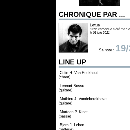
CHRONIQUE PAR ...
Lotus
Cette chronique a été mise e
le 01 juin 2021
19/
Sa note :
LINE UP
-Colin H. Van Eeckhout
(chant)
-Lennart Bossu
(guitare)
-Mathieu J. Vandekerckhove
(guitare)
-Marteen P. Kinet
(basse)
-Bjorn J. Lebon
(batterie)