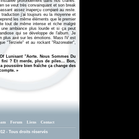
installée profondément dans nos crânes.
dien se veut très convainquant et son break
passant assez inaperçu comparé au reste.
raduction j’ai toujours eu la moyenne et
reprend les même éléments que le premier
ste tout de même intense et riche malgré
e une ambiance plus lourde et si ça peut
randiose qui se développe de l'album. Je
en plus axé sur les émotions. Mass IV est
ue "Terziele" et au rockant "Razoreater",
lt Of Lunisant "Aorte. Nous Sommes Du
 fini ? Et merde, plus de piles… Bon,
 la poussière bien fraîche ça change des
 compte.
»
eam
Forum
Liens
Contact
12 - Tous droits réservés