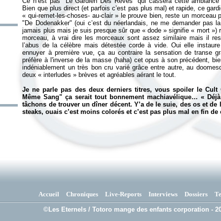
Ce n’est pas "Le Gardien Des Rêves" qui cassera cette ambiance 
Bien que plus direct (et parfois c’est pas plus mal) et rapide, ce gar
«
qui-remet-les-choses- au-clair
» le prouve bien, reste un morceau 
"De Dodenakker" (oui c’est du néerlandais, ne me demander pas la t
jamais plus mais je suis presque sûr que «
dode
» signifie «
mort
») 
morceau, à vrai dire les morceaux sont assez similaire mais il re
l’abus de la célèbre mais détestée corde à vide. Oui elle instaur
ennuyer à première vue, ça au contraire la sensation de transe g
préfère à l'inverse de la masse (haha) cet opus à son précédent, bi
indéniablement un très bon cru varié grâce entre autre, au doomesq
deux «
interludes
» brèves et agréables aérant le tout.
Je ne parle pas des deux derniers titres, vous spoiler le Cu
Même Sang" ça serait tout bonnement machiavélique… «
Déjà
tâchons de trouver un dîner décent. Y’a de le suie, des os et de
steaks, ouais c’est moins colorés et c’est pas plus mal en fin de
Accueil
Chroniques
Live-Reports
Interviews
Dossiers
T
©Les Eternels / Totoro mange des enfants corporation - 20