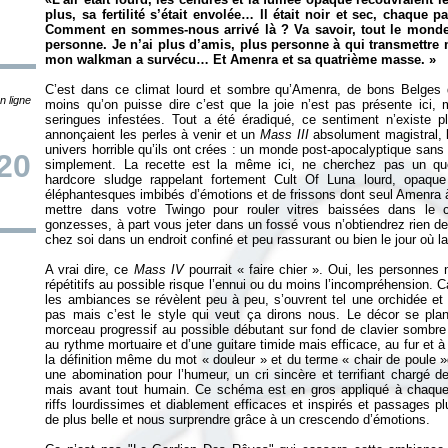
plus, sa fertilité s’était envolée… Il était noir et sec, chaque
Comment en sommes-nous arrivé là ? Va savoir, tout le monde s
personne. Je n’ai plus d’amis, plus personne à qui transmettr
mon walkman a survécu… Et Amenra et sa quatrième masse.
»
C’est dans ce climat lourd et sombre qu’Amenra, de bons Belges de
n ligne
moins qu’on puisse dire c’est que la joie n’est pas présente i
seringues infestées. Tout a été éradiqué, ce sentiment n’existe
annonçaient les perles à venir et un
Mass III
absolument magistral, l
univers horrible qu’ils ont crées : un monde post-apocalyptique san
20
simplement. La recette est la même ici, ne cherchez pas un qu
hardcore sludge rappelant fortement Cult Of Luna lourd, opaqu
éléphantesques imbibés d’émotions et de frissons dont seul Amenra 
mettre dans votre Twingo pour rouler vitres baissées dans le c
gonzesses, à part vous jeter dans un fossé vous n’obtiendrez rien de 
chez soi dans un endroit confiné et peu rassurant ou bien le jour où la 
A vrai dire, ce
Mass IV
pourrait «
faire chier
». Oui, les personnes n
répétitifs au possible risque l’ennui ou du moins l’incompréhension. C
les ambiances se révèlent peu à peu, s’ouvrent tel une orchidée et
pas mais c’est le style qui veut ça dirons nous. Le décor se plan
morceau progressif au possible débutant sur fond de clavier sombre
au rythme mortuaire et d’une guitare timide mais efficace, au fur et à
la définition même du mot «
douleur
» et du terme « chair de
poule
»
une abomination pour l’humeur, un cri sincère et terrifiant chargé d
mais avant tout humain. Ce schéma est en gros appliqué à chaque m
riffs lourdissimes et diablement efficaces et inspirés et passages 
de plus belle et nous surprendre grâce à un crescendo d’émotions.