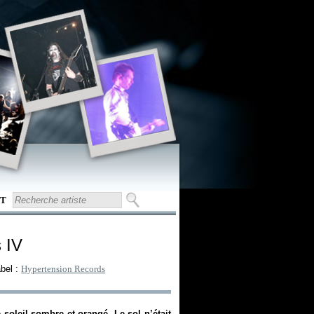
T
 IV
bel :
Hypertension Records
e soleil sombre et orangé. Le sol n’était