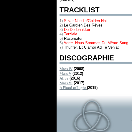
TRACKLIST
1)
Silver Needle/Golden Nail
2)
Le Gardien Des Rêves
3)
De Dodenakker
4)
Terziele
5)
Razoreater
6)
Aorte. Nous Sommes Du Même Sang
7)
Thurifer, Et Clamor Ad Te Veniat
DISCOGRAPHIE
Mass IV
(2008)
Mass V
(2012)
Alive
(2016)
Mass VI
(2017)
A Flood of Light
(2019)