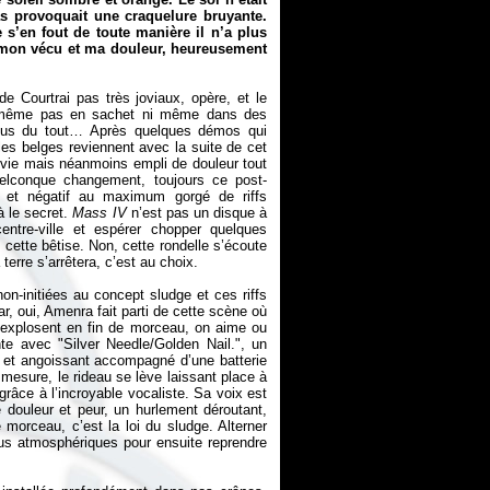
 pas provoquait une craquelure bruyante.
’en fout de toute manière il n’a plus
e mon vécu et ma douleur, heureusement
 Courtrai pas très joviaux, opère, et le
ci, même pas en sachet ni même dans des
 plus du tout… Après quelques démos qui
es belges reviennent avec la suite de cet
s vie mais néanmoins empli de douleur tout
elconque changement, toujours ce post-
e et négatif au maximum gorgé de riffs
à le secret.
Mass
IV
n’est pas un disque à
entre-ville et espérer chopper quelques
cette bêtise. Non, cette rondelle s’écoute
terre s’arrêtera, c’est au choix.
on-initiées au concept sludge et ces riffs
ar, oui, Amenra fait parti de cette scène où
 explosent en fin de morceau, on aime ou
te avec "Silver Needle/Golden Nail.", un
 et angoissant accompagné d’une batterie
 mesure, le rideau se lève laissant place à
grâce à l’incroyable vocaliste. Sa voix est
e douleur et peur, un hurlement déroutant,
orceau, c’est la loi du sludge. Alterner
plus atmosphériques pour ensuite reprendre