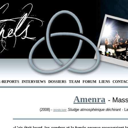
E-REPORTS
INTERVIEWS
DOSSIERS
TEAM
FORUM
LIENS
CONTAC
Amenra
- Mass
(2008) -
postcore
Sludge atmosphérique déchirant
- La
«
L’air était lourd, les cendres et la fumée opaque recouvraient l