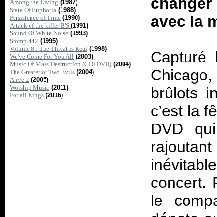
changer 
Among the Living
(1987)
State Of Euphoria
(1988)
avec la 
Persistence of Time
(1990)
Attack of the killer B'S
(1991)
Sound Of White Noise
(1993)
Stomp 442
(1995)
Volume 8 : The Threat is Real
(1998)
Capturé 
We've Come For You All
(2003)
Music Of Mass Destruction (CD+DVD)
(2004)
Chicago,
The Greater of Two Evils
(2004)
Alive 2
(2005)
Worship Music
(2011)
brûlots i
For all Kings
(2016)
c’est la 
DVD qui
rajoutan
inévitab
concert. 
le compa