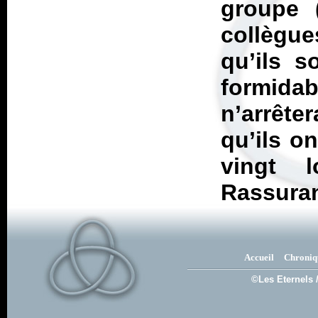
groupe 
collègu
qu’ils s
formida
n’arrêter
qu’ils o
vingt 
Rassuran
Accueil
Chroniq
©Les Eternels 