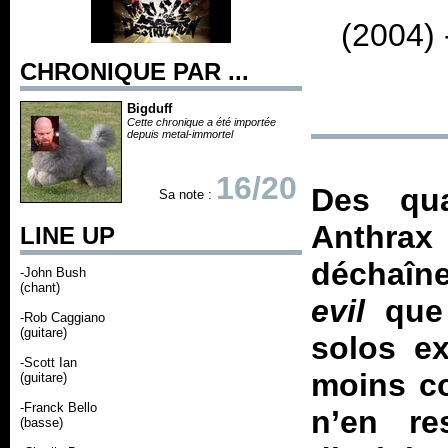
(2004)
CHRONIQUE PAR ...
Bigduff
Cette chronique a été importée
depuis metal-immortel
16/20
Des qua
Sa note :
Anthrax
LINE UP
déchaîn
-John Bush
(chant)
evil
que 
-Rob Caggiano
(guitare)
solos e
-Scott Ian
moins co
(guitare)
-Franck Bello
n’en re
(basse)