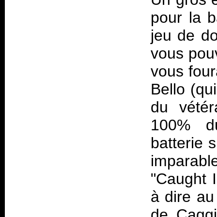
pour la b
jeu de do
vous pou
vous four
Bello (qu
du vétér
100% du
batterie 
imparabl
"Caught I
à dire au
de Caggi