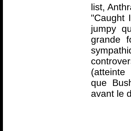
list, Ant
"Caught 
jumpy q
grande fo
sympathi
controver
(atteinte
que Bush