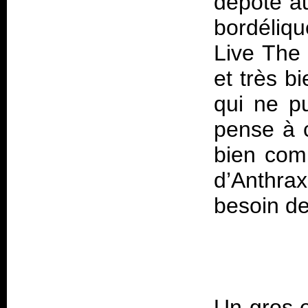
dépote au
bordéliqu
Live The 
et très b
qui ne p
pense à 
bien comp
d’Anthra
Un gros e