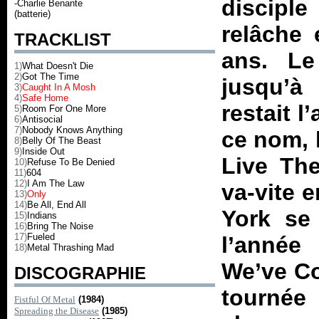
disciple
-Charlie Benante
(batterie)
relâche 
TRACKLIST
ans. Le
1)
What Doesn't Die
2)
Got The Time
jusqu’à
3)
Caught In A Mosh
4)
Safe Home
restait 
5)
Room For One More
6)
Antisocial
7)
Nobody Knows Anything
ce nom, 
8)
Belly Of The Beast
9)
Inside Out
Live The
10)
Refuse To Be Denied
11)
604
12)
I Am The Law
va-vite 
13)
Only
14)
Be All, End All
York se 
15)
Indians
16)
Bring The Noise
17)
Fueled
l’année 
18)
Metal Thrashing Mad
We’ve Co
DISCOGRAPHIE
tournée
Fistful Of Metal
(1984)
Spreading the Disease
(1985)