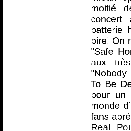
moitié d
concert
batterie 
pire! On 
"Safe Hom
aux trè
"Nobody 
To Be Den
pour un 
monde d’
fans aprè
Real
. Po