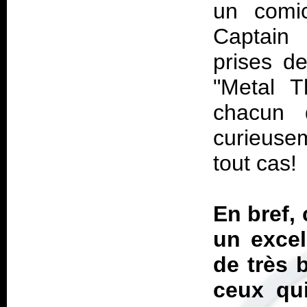
un comic
Captain 
prises d
"Metal T
chacun 
curieuse
tout cas!
En bref,
un excel
de très 
ceux qu