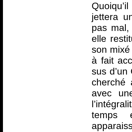
Quoiqu’il
jettera 
pas mal, 
elle rest
son mixé e
à fait ac
sus d’un 
cherché 
avec une
l’intégra
temps 
apparais