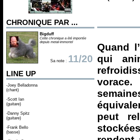
CHRONIQUE PAR ...
Bigduff
Cette chronique a été importée
depuis metal-immortel
Quand l’
11/20
qui ani
Sa note :
refroid
LINE UP
vorace
-Joey Belladonna
(chant)
semaines
-Scott Ian
équivale
(guitare)
-Danny Spitz
peut rel
(guitare)
stockée
-Frank Bello
(basse)
rendent 