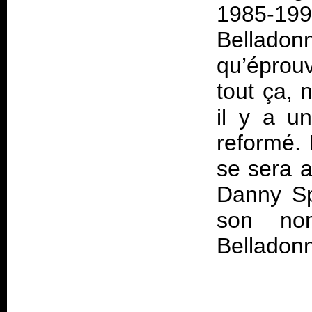
1985-19
Bellado
qu’éprouv
tout ça, 
il y a un
reformé. 
se sera a
Danny Spi
son nom