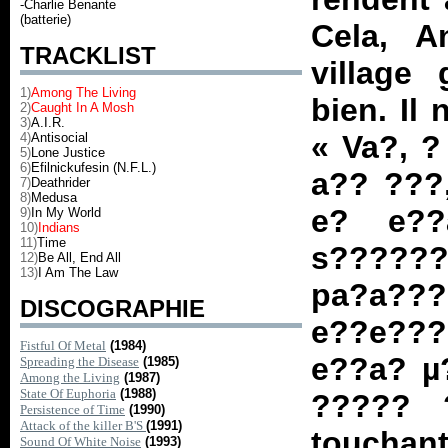
-Charlie Benante
(batterie)
Cela, A
TRACKLIST
village 
1)
Among The Living
bien. Il 
2)
Caught In A Mosh
3)
A.I.R.
« Va?, ?
4)
Antisocial
5)
Lone Justice
6)
Efilnickufesin (N.F.L.)
a?? ???
7)
Deathrider
8)
Medusa
e? e??
9)
In My World
10)
Indians
11)
Time
s??????
12)
Be All, End All
13)
I Am The Law
pa?a???
DISCOGRAPHIE
e??e???
Fistful Of Metal
(1984)
e??a? µ
Spreading the Disease
(1985)
Among the Living
(1987)
State Of Euphoria
(1988)
????? 
Persistence of Time
(1990)
Attack of the killer B'S
(1991)
touchant
Sound Of White Noise
(1993)