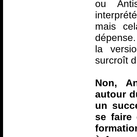
ou
Anti
interpré
mais cel
dépense. 
la versi
surcroît d
Non, An
autour d
un succ
se faire
formatio