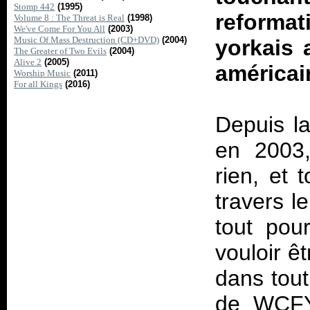
Stomp 442
(1995)
reforma
Volume 8 : The Threat is Real
(1998)
We've Come For You All
(2003)
Music Of Mass Destruction (CD+DVD)
(2004)
yorkais 
The Greater of Two Evils
(2004)
Alive 2
(2005)
américai
Worship Music
(2011)
For all Kings
(2016)
Depuis l
en 2003,
rien, et 
travers l
tout pou
vouloir ê
dans tout
de
WCF