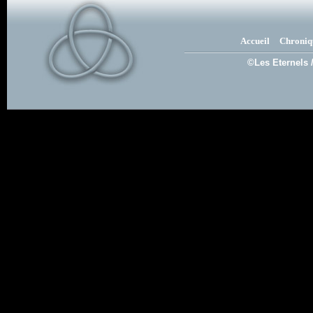
Accueil
Chroniq
©Les Eternels 