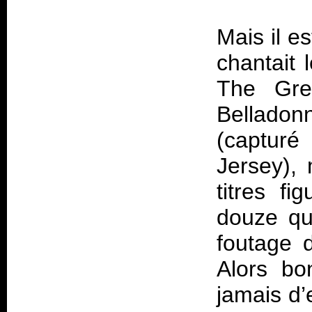
Mais il e
chantait 
The Gre
Belladonn
(capturé
Jersey),
titres fi
douze q
foutage 
Alors bo
jamais d