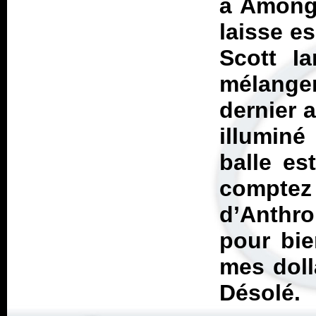
à
Among 
laisse e
Scott I
mélanger
dernier 
illuminé
balle es
compte
d’
Anthro
pour bie
mes doll
Désolé.