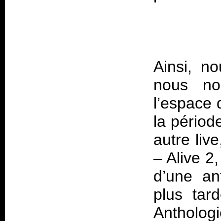
Ainsi, n
nous no
l’espace 
la périod
autre liv
–
Alive 2
,
d’une an
plus tar
Anthologi