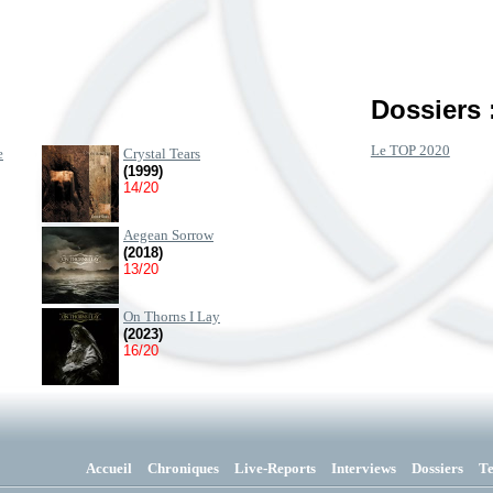
Dossiers 
Le TOP 2020
e
Crystal Tears
(1999)
14/20
Aegean Sorrow
(2018)
13/20
On Thorns I Lay
(2023)
16/20
Accueil
Chroniques
Live-Reports
Interviews
Dossiers
T