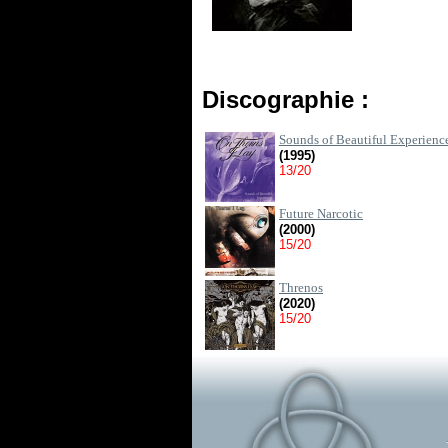
Discographie :
Sounds of Beautiful Experienc
(1995)
13/20
Future Narcotic
(2000)
15/20
Threnos
(2020)
15/20