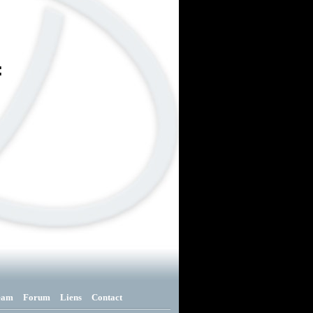
:
eam
Forum
Liens
Contact