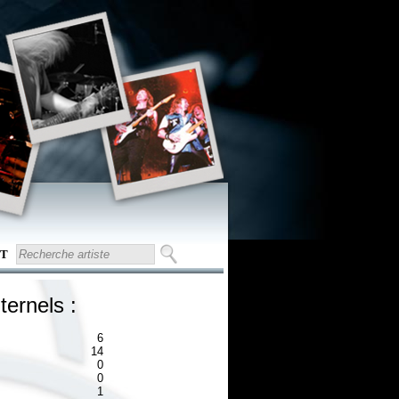
T
ternels :
6
14
0
0
1