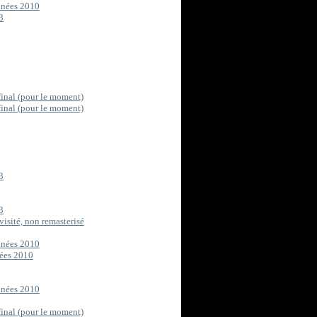
années 2010
3
final (pour le moment)
final (pour le moment)
3
3
visité, non remasterisé
années 2010
nées 2010
années 2010
final (pour le moment)