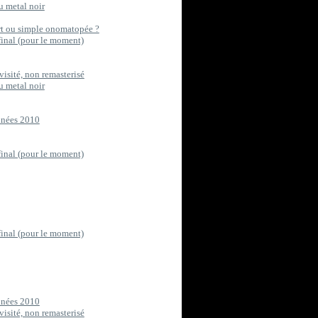
u metal noir
art ou simple onomatopée ?
final (pour le moment)
visité, non remasterisé
u metal noir
années 2010
final (pour le moment)
final (pour le moment)
années 2010
visité, non remasterisé