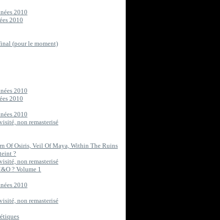
années 2010
nées 2010
final (pour le moment)
années 2010
nées 2010
années 2010
visité, non remasterisé
rn Of Osiris, Veil Of Maya, Within The Ruins
teint ?
visité, non remasterisé
M&O ? Volume 1
années 2010
visité, non remasterisé
rétiques