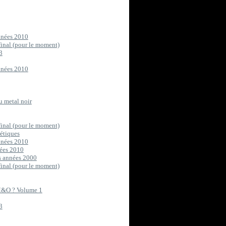
années 2010
final (pour le moment)
3
années 2010
u metal noir
final (pour le moment)
rétiques
années 2010
nées 2010
s années 2000
final (pour le moment)
M&O ? Volume 1
3