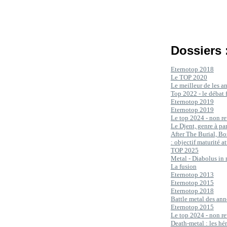
Dossiers 
Eternotop 2018
Le TOP 2020
Le meilleur de les 
Top 2022 - le débat 
Eternotop 2019
Eternotop 2019
Le top 2024 - non re
Le Djent, genre à p
After The Burial, Bo
: objectif maturité at
TOP 2025
Metal - Diabolus in
La fusion
Eternotop 2013
Eternotop 2015
Eternotop 2018
Battle metal des an
Eternotop 2015
Le top 2024 - non re
Death-metal : les hé