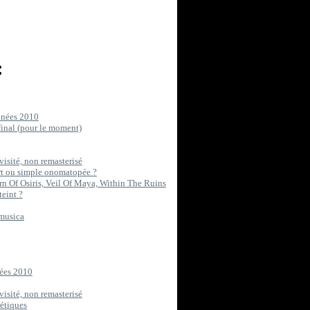
:
années 2010
final (pour le moment)
visité, non remasterisé
art ou simple onomatopée ?
rn Of Osiris, Veil Of Maya, Within The Ruins
teint ?
 musica
nées 2010
visité, non remasterisé
rétiques