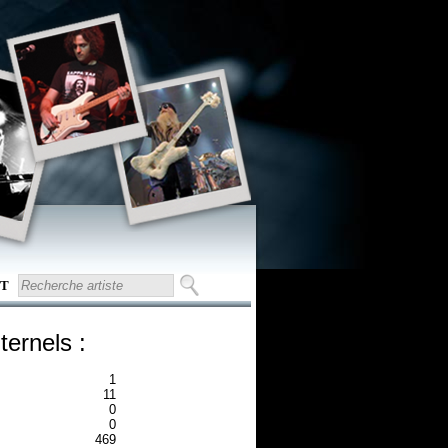
T
ternels :
1
11
0
0
469