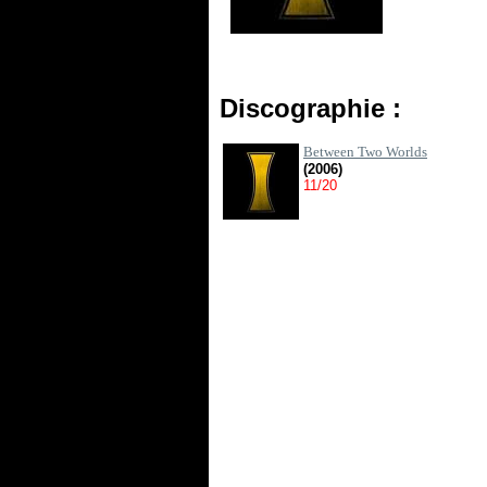
Discographie :
Between Two Worlds
(2006)
11/20