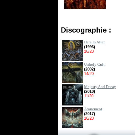
Discographie :
Here In After
(1996)
16/20
Unholy Cult
(2002)
14/20
Majesty And Decay
(2010)
11/20
Atonement
(2017)
16/20