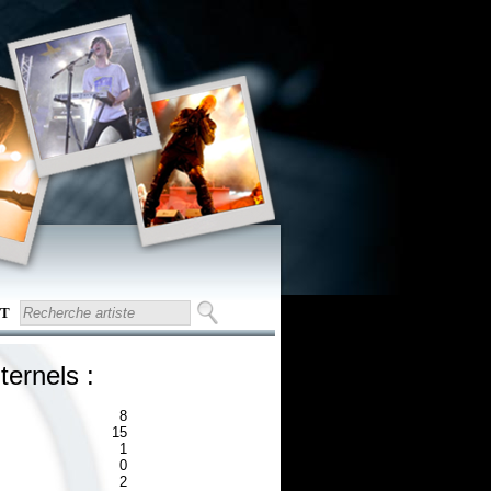
T
ternels :
8
15
1
0
2