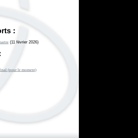
rts :
artre
(11 février 2026)
:
final (pour le moment)