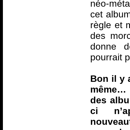
néo-métal
cet album
règle et 
des morc
donne de
pourrait 
Bon il y
même… En
des albu
ci n’a
nouveaut