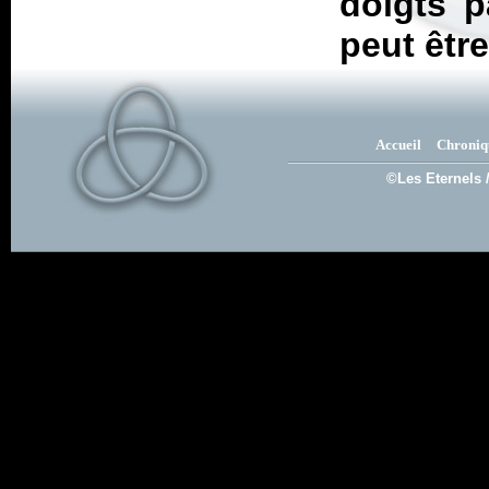
doigts p
peut êtr
Accueil
Chroniq
©Les Eternels 