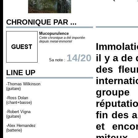
CHRONIQUE PAR ...
Mucopurulence
Cette chronique a été importée
depuis metal-immortel
Immolatio
14/20
il y a de
Sa note :
des fleu
LINE UP
internat
-Thomas Wilkinson
(guitare)
groupe
-Ross Dolan
réputati
(chant+basse)
-Robert Vigna
fin des 
(guitare)
et enco
-Alex Hernandez
(batterie)
miteux 