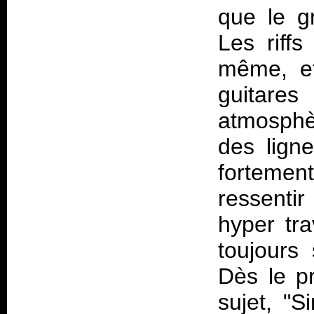
que le g
Les riffs
même, et
guitare
atmosphèr
des ligne
fortemen
ressentir
hyper tra
toujours 
Dès le pr
sujet, "S