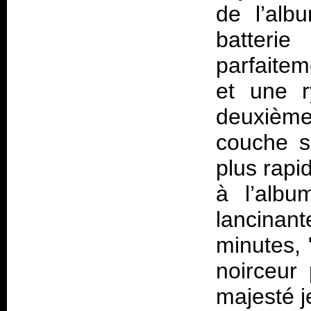
de l’alb
batteri
parfaite
et une r
deuxième
couche s
plus rapi
à l’albu
lancina
minutes, "
noirceur