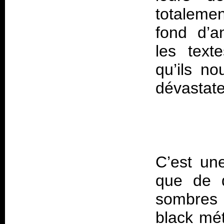
totalemen
fond d’an
les text
qu’ils n
C’est un
que de d
sombres 
black mét