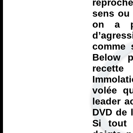
reproche
sens ou 
on a p
d’agress
comme s
Below
pa
recette
Immolati
volée qu
leader a
DVD de l
Si tout