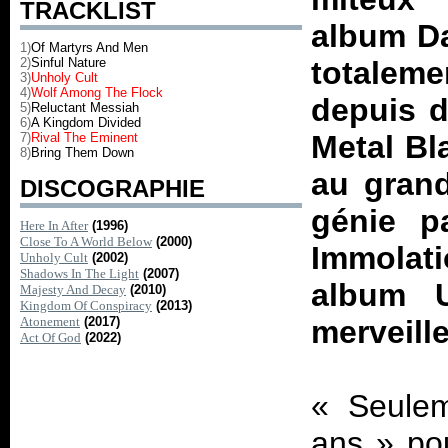
TRACKLIST
album
D
1)
Of Martyrs And Men
2)
Sinful Nature
totaleme
3)
Unholy Cult
4)
Wolf Among The Flock
depuis d
5)
Reluctant Messiah
6)
A Kingdom Divided
Metal Bl
7)
Rival The Eminent
8)
Bring Them Down
au gran
DISCOGRAPHIE
génie pa
Here In After
(1996)
Close To A World Below
(2000)
Immolat
Unholy Cult
(2002)
Shadows In The Light
(2007)
album
Majesty And Decay
(2010)
Kingdom Of Conspiracy
(2013)
Atonement
(2017)
merveill
Act Of God
(2022)
« Seulem
ans » pou