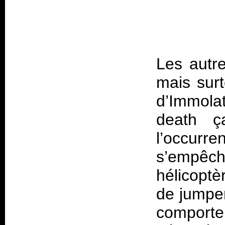
Les autr
mais surt
d’Immolat
death ç
l’occurr
s’empê
hélicoptè
de jumper
comporte