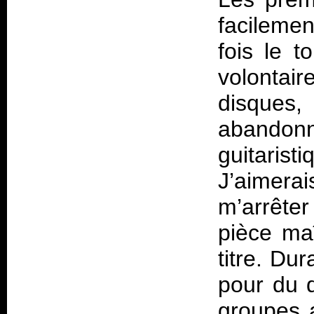
facileme
fois le t
volontai
disques,
abandonn
guitaris
J’aimera
m’arrête
pièce ma
titre. D
pour du 
groupes a