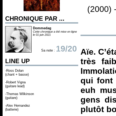
(2000) 
CHRONIQUE PAR ...
Dommedag
Cette chronique a été mise en ligne
le 01 juin 2021
19/20
Aïe. C’ét
Sa note :
très fai
LINE UP
Immolati
-Ross Dolan
(chant + basse)
qui font
-Robert Vigna
(guitare lead)
euh musi
-Thomas Wilkinson
gens dis
(guitare)
-Alex Hernandez
plutôt b
(batterie)