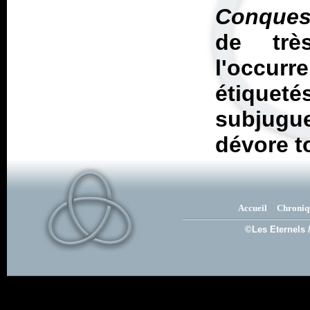
Conques
de trè
l'occu
étiquet
subjugu
dévore t
Accueil
Chroniq
©Les Eternels 