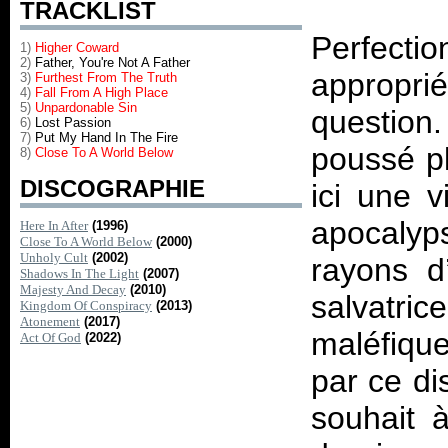
TRACKLIST
Perfecti
1)
Higher Coward
2)
Father, You're Not A Father
appropri
3)
Furthest From The Truth
4)
Fall From A High Place
5)
Unpardonable Sin
question
6)
Lost Passion
7)
Put My Hand In The Fire
poussé pl
8)
Close To A World Below
DISCOGRAPHIE
ici une v
apocalyps
Here In After
(1996)
Close To A World Below
(2000)
Unholy Cult
(2002)
rayons d
Shadows In The Light
(2007)
Majesty And Decay
(2010)
salvatri
Kingdom Of Conspiracy
(2013)
Atonement
(2017)
maléfique
Act Of God
(2022)
par ce di
souhait à