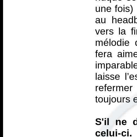
une fois)
au headb
vers la f
mélodie 
fera aim
imparable
laisse l’
refermer 
toujours
S'il ne 
celui-