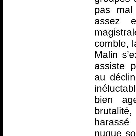
pas mal 
assez e
magistr
comble, l
Malin s’e
assiste 
au déclin
inélucta
bien age
brutalité
harassé
nuque souf