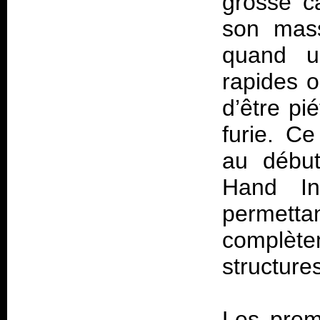
grosse c
son mass
quand un
rapides o
d’être pi
furie. C
au début
Hand In
permet
complète
structure
Les prem