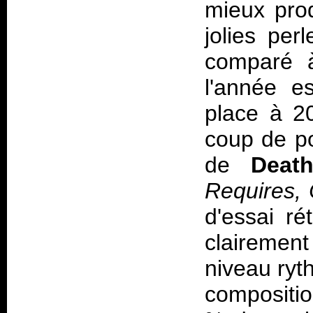
mieux prod
jolies per
comparé
l'année es
place à 2
coup de po
de
Deat
Requires, 
d'essai ré
clairemen
niveau ryth
compositio