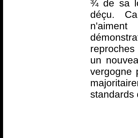
¾ de sa l
déçu. Car
n'aiment
démonstra
reproches
un nouvea
vergogne p
majoritair
standards d