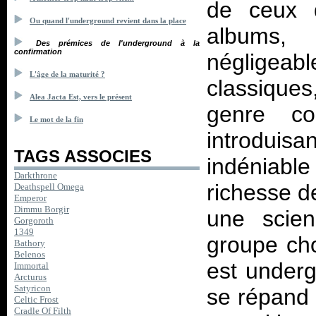
de ceux q
Ou quand l'underground revient dans la place
albums,
Des prémices de l'underground à la
confirmation
négligea
L'âge de la maturité ?
classiques
Alea Jacta Est, vers le présent
genre c
Le mot de la fin
introdui
TAGS ASSOCIES
indéniab
Darkthrone
richesse d
Deathspell Omega
Emperor
Dimmu Borgir
une scien
Gorgoroth
1349
groupe cho
Bathory
Belenos
est underg
Immortal
Arcturus
Satyricon
se répand
Celtic Frost
Cradle Of Filth