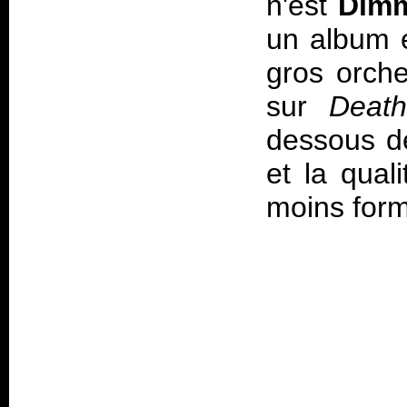
n'est
Dimm
un album e
gros orche
sur
Deat
dessous de
et la qual
moins form