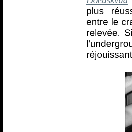
Doedskvad
plus réus
entre le c
relevée. S
l'under
réjouissan