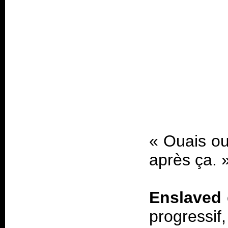
«
Ouais ou
après ça.
Enslaved
progressi