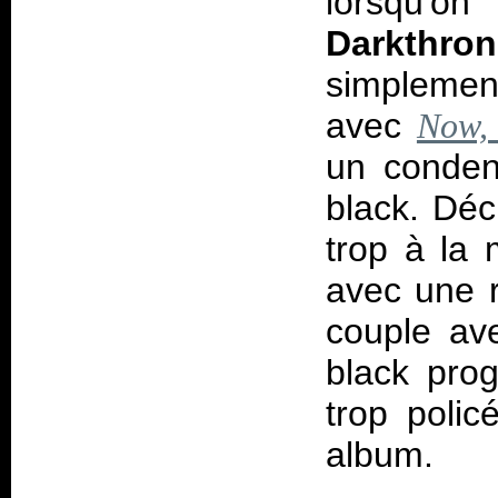
lorsqu'on
Darkthron
simpleme
avec
Now, 
un condens
black. Déc
trop à la
avec une r
couple a
black prog
trop polic
album.