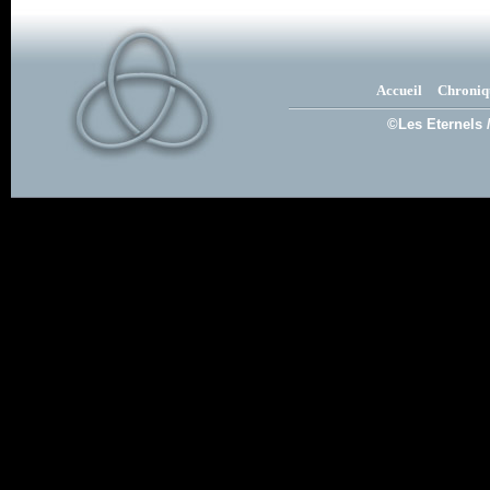
Accueil
Chroniq
©Les Eternels 