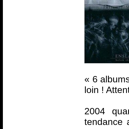
«
6 albums
loin ! Atte
2004 quan
tendance a