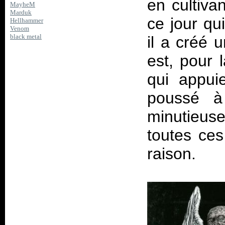
en cultiva
MayheM
Marduk
ce jour qu
Hellhammer
Venom
black metal
il a créé 
est, pour 
qui appui
poussé à
minutieuse
toutes ces
raison.