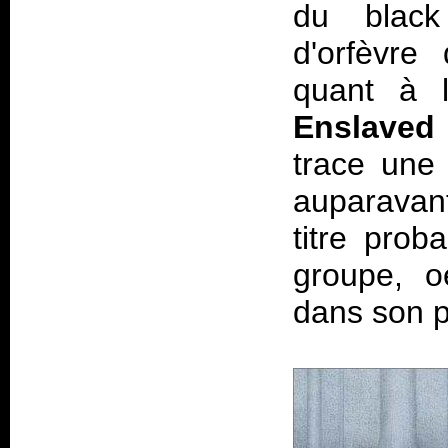
du black 
d'orfèvre
quant à l
Enslaved
trace une 
auparavan
titre prob
groupe, oe
dans son p