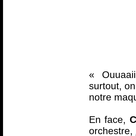
«
Ouuaai
surtout, o
notre maqu
En face,
C
orchestre,