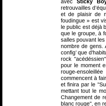
avec
Sticky Bo
retrouvailles d’équ
et de plaisir de 
foudingue
» est v
le public est déjà 
que le groupe, à f
salles pouvant les 
nombre de gens. A
config’ que d'habi
rock "acédéssien
pour le moment e
rouge-ensoleillé
commencent à faire
et finira par le "
mettant tout le m
Changement de re
blanc rouge", en r