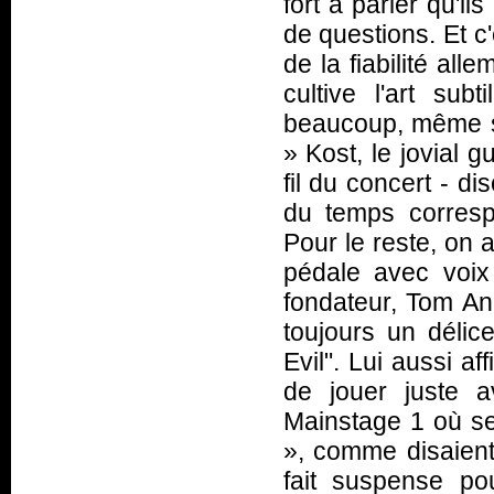
fort à parier qu'il
de questions. Et c'
de la fiabilité a
cultive l'art sub
beaucoup, même si
» Kost, le jovial g
fil du concert - d
du temps correspo
Pour le reste, on 
pédale avec voix
fondateur, Tom Ange
toujours un délic
Evil". Lui aussi a
de jouer juste a
Mainstage 1 où s
», comme disaient
fait suspense po