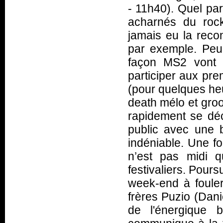
- 11h40). Quel pa
acharnés du rock
jamais eu la recon
par exemple. Peu
façon MS2 vont v
participer aux pre
(pour quelques heu
death mélo et groo
rapidement se déc
public avec une 
indéniable. Une foi
n’est pas midi 
festivaliers. Pour
week-end à foule
frères Puzio (Dani
de l'énergique 