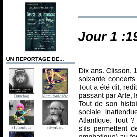
Jour 1 :1
UN REPORTAGE DE...
Dix ans. Clisson. 
soixante concerts.
Tout a été dit, red
passant par Arte, 
Dimebag
Merci foule fête
Tout de son histo
sociale inattend
Atlantique. Tout ?
s'ils permettent 
S1phonique
Silverbard
emphatique) au fe