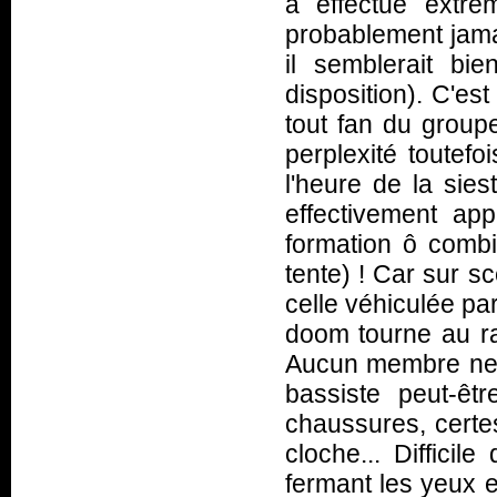
a effectué extr
probablement jamai
il semblerait bi
disposition). C'es
tout fan du group
perplexité toutefo
l'heure de la sies
effectivement ap
formation ô combi
tente) ! Car sur s
celle véhiculée pa
doom tourne au ral
Aucun membre ne 
bassiste peut-êt
chaussures, certe
cloche... Diffici
fermant les yeux 