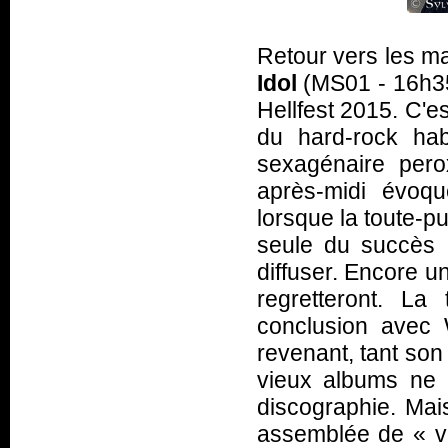
Retour vers les m
Idol
(MS01 - 16h35)
Hellfest 2015. C'es
du hard-rock hab
sexagénaire per
après-midi évoq
lorsque la toute-p
seule du succès d'
diffuser. Encore u
regretteront. La
conclusion avec 
revenant, tant son
vieux albums ne 
discographie. Mais
assemblée de « v