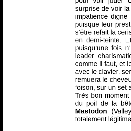
pour voir jouer
surprise de voir l
impatience digne
puisque leur pres
s’être refait la ce
en demi-teinte. 
puisqu’une fois n
leader charismat
comme il faut, et l
avec le clavier, se
remuera le cheveu
foison, sur un set 
Très bon moment d
du poil de la bête
Mastodon
(Valle
totalement légitime