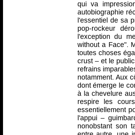
qui va impressio
autobiographie ré
l'essentiel de sa 
pop-rockeur dér
l'exception du me
without a Face". M
toutes choses égal
crust – et le publ
refrains imparables
notamment. Aux côté
dont émerge le com
à la chevelure aus
respire les cour
essentiellement p
l'appui – guimbard
nonobstant son tal
entre autre, une 