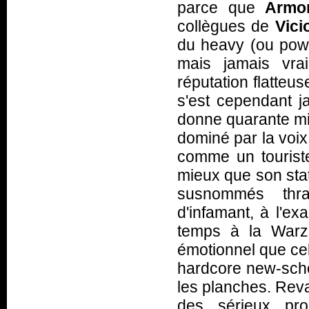
parce que
Armor
collègues de
Vic
du heavy (ou pow
mais jamais vra
réputation flatteu
s'est cependant j
donne quarante min
dominé par la voi
comme un touriste
mieux que son sta
susnommés thras
d'infamant, à l'e
temps à la Warz
émotionnel que cel
hardcore new-sch
les planches. Reva
des sérieux pr