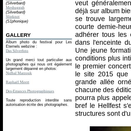
veut généralement
(Silverbard)
Meshuggah
déjà sur album bi
(Silverbard)
Slipknot
se trouve largem
(S1phonique)
courte demie-heure
adhérer tous les 
GALLERY
dans l'enceinte d
Album photo du festival pour Les
Eternels webzine :
Une jeune formati
Das Silverfoto
conditions plus int
Un grand merci tout particulier aux
photographes qui nous ont également
le premier concer
largement dépanné en photos:
le site 2015 que
Nidhal Marzouk
grande allée orn
Raphaël Meert
chacune des éditio
Des-Errances Photographiques
pourra plus appel
Toute reproduction interdite sans
bref le Hellfest s
autorisation écrite des photographes.
structures sont d'