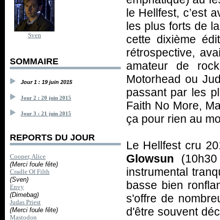
le Hellfest, c’est
les plus forts de 
Sven
cette dixième édi
rétrospective, ava
SOMMAIRE
amateur de rock
Motorhead ou Jud
Jour 1 : 19 juin 2015
passant par les p
Jour 2 : 20 juin 2015
Faith No More, Ma
Jour 3 : 21 juin 2015
ça pour rien au m
REPORTS DU JOUR
Le Hellfest cru 20
Glowsun
(10h30
Cooper, Alice
(Merci foule fête)
instrumental tran
Cradle Of Filth
(Sven)
basse bien ronfla
Envy
(Dimebag)
s'offre de nombre
Judas Priest
d'être souvent dé
(Merci foule fête)
Mastodon