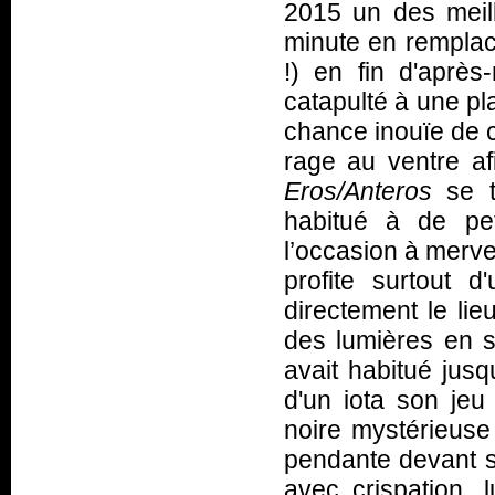
2015 un des meill
minute en rempl
!) en fin d'après
catapulté à une pla
chance inouïe de 
rage au ventre af
Eros/Anteros
se t
habitué à de pet
l’occasion à merve
profite surtout d
directement le lie
des lumières en s
avait habitué jusq
d'un iota son jeu
noire mystérieuse
pendante devant s
avec crispation, l