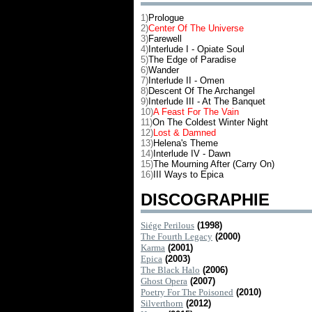
1)
Prologue
2)
Center Of The Universe
3)
Farewell
4)
Interlude I - Opiate Soul
5)
The Edge of Paradise
6)
Wander
7)
Interlude II - Omen
8)
Descent Of The Archangel
9)
Interlude III - At The Banquet
10)
A Feast For The Vain
11)
On The Coldest Winter Night
12)
Lost & Damned
13)
Helena's Theme
14)
Interlude IV - Dawn
15)
The Mourning After (Carry On)
16)
III Ways to Epica
DISCOGRAPHIE
Siége Perilous
(1998)
The Fourth Legacy
(2000)
Karma
(2001)
Epica
(2003)
The Black Halo
(2006)
Ghost Opera
(2007)
Poetry For The Poisoned
(2010)
Silverthorn
(2012)