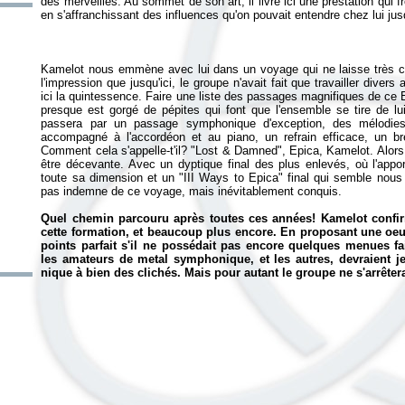
des merveilles. Au sommet de son art, il livre ici une prestation qui fr
Kamelot nous emmène avec lui dans un voyage qui ne laisse très ce
l'impression que jusqu'ici, le groupe n'avait fait que travailler diver
ici la quintessence. Faire une liste des passages magnifiques de ce
presque est gorgé de pépites qui font que l'ensemble se tire de 
passera par un passage symphonique d'exception, des mélodies
accompagné à l'accordéon et au piano, un refrain efficace, un bre
Comment cela s'appelle-t'il? "Lost & Damned",
Epica
, Kamelot. Alors
être décevante. Avec un dyptique final des plus enlevés, où l'ap
toute sa dimension et un "III Ways to Epica" final qui semble nous 
pas indemne de ce voyage, mais inévitablement conquis.
Quel chemin parcouru après toutes ces années! Kamelot confirm
cette formation, et beaucoup plus encore. En proposant une oeuv
points parfait s'il ne possédait pas encore quelques menues f
les amateurs de metal symphonique, et les autres, devraient jete
nique à bien des clichés. Mais pour autant le groupe ne s'arrêtera