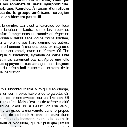
ers les sommets du metal symphonique.
habitués Kamelot. À raison d'un album
ssante, le groupe américano-norvegien
 a visiblement pas suffi.
 le combo. Car c'est à l'exercice périlleux
 le décor, il faudra planter les atours du
raître étrange dans un monde où règne en
Anneaux serait sans doute moins risquée,
qui aime à ne pas faire comme les autres.
faire honneur à une des oeuvres majeures
ébute cet essai, avec un "Center Of The
ique qu'inattendu, symbole de cette lutte
urs, mais sûrement pas ici. Après une telle
mique appuyée et aux arrangements toujours
t du refrain indiscutable et un sens de la
fois l'incontournable Miro qui s'en charge,
 un son irréprochable à cette galette. On
vient poser ses sweeps sur un "Descent Of
t jusqu'ici. Mais c'est en deuxième moitié
erlude, c'est un "A Feast For The Vain",
 cran grâce à une variété dans le propos
mage de ce break hispanisant suivi d'une
 tels enchainements sans faire dans le
ail du vocaliste, qui fait plus que jamais