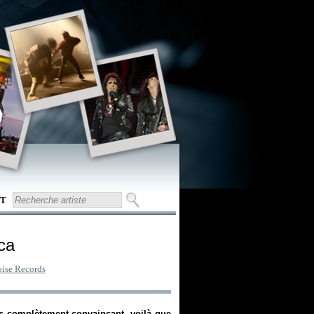
T
ica
ise Records
s complètement convaincant, voilà que