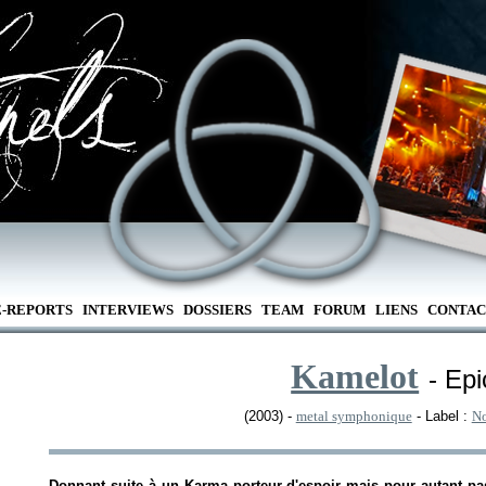
E-REPORTS
INTERVIEWS
DOSSIERS
TEAM
FORUM
LIENS
CONTAC
Kamelot
- Ep
(2003) -
metal symphonique
- Label :
No
Donnant suite à un
Karma
porteur d'espoir mais pour autant pa