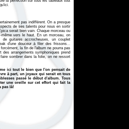
ôle la perfection sur tous les tableaux tout
rtainement pas indifférent. On a presque
s aspects de ses talents pour nous en sortir
Epica
serait bien vain. Chaque morceau ou
lui-même vers le haut. En un morceau, on
 de guitares accrocheuses, un couplet
ak d'une douceur à filer des frissons...
 forcément, la fin de l'album ne pourra pas
port des arrangements symphoniques prend
faire sombrer dans la folie, on ne ressort
e ici tout le bien que l'on pensait de
re à part, un joyaux qui serait en tous
aiblesses passé le début d'album. Tous
r une oreille sur cet effort qui fait la
 pas là!