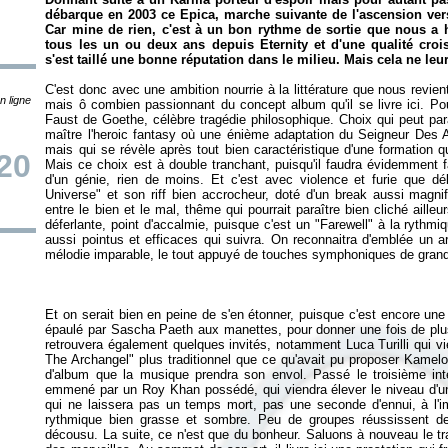
débarque en 2003 ce
Epica
, marche suivante de l'ascension v
Car mine de rien, c'est à un bon rythme de sortie que nous a 
tous les un ou deux ans depuis
Eternity
et d'une qualité croi
s'est taillé une bonne réputation dans le milieu. Mais cela ne leur
C'est donc avec une ambition nourrie à la littérature que nous revient
n ligne
mais ô combien passionnant du concept album qu'il se livre ici. Pour
Faust de Goethe, célèbre tragédie philosophique. Choix qui peut pa
maître l'heroic fantasy où une énième adaptation du Seigneur Des 
mais qui se révèle après tout bien caractéristique d'une formation 
/20
Mais ce choix est à double tranchant, puisqu'il faudra évidemment 
d'un génie, rien de moins. Et c'est avec violence et furie que d
Universe" et son riff bien accrocheur, doté d'un break aussi magnif
entre le bien et le mal, thême qui pourrait paraître bien cliché aille
déferlante, point d'accalmie, puisque c'est un "Farewell" à la ryth
aussi pointus et efficaces qui suivra. On reconnaitra d'emblée un ar
Et on serait bien en peine de s'en étonner, puisque c'est encore une 
épaulé par Sascha Paeth aux manettes, pour donner une fois de plus
retrouvera également quelques invités, notamment Luca Turilli qui 
The Archangel" plus traditionnel que ce qu'avait pu proposer Kamelo
d'album que la musique prendra son envol. Passé le troisième int
emmené par un Roy Khan possédé, qui viendra élever le niveau d'un
qui ne laissera pas un temps mort, pas une seconde d'ennui, à l'i
rythmique bien grasse et sombre. Peu de groupes réussissent de
décousu. La suite, ce n'est que du bonheur. Saluons à nouveau le trav