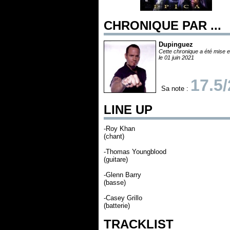
CHRONIQUE PAR ...
Dupinguez
Cette chronique a été mise e
le 01 juin 2021
17.5
Sa note :
LINE UP
-Roy Khan
(chant)
-Thomas Youngblood
(guitare)
-Glenn Barry
(basse)
-Casey Grillo
(batterie)
TRACKLIST