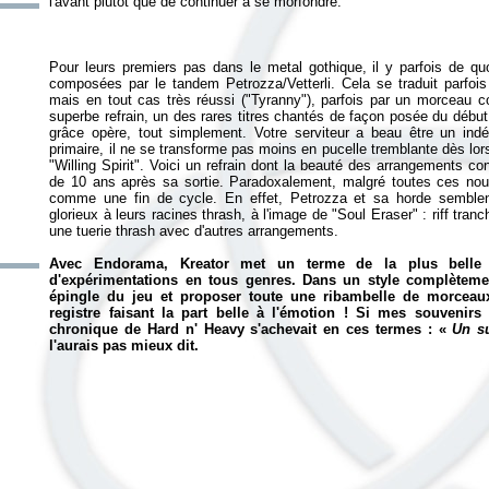
Pour leurs premiers pas dans le metal gothique, il y parfois de quo
composées par le tandem Petrozza/Vetterli. Cela se traduit parfois 
mais en tout cas très réussi ("Tyranny"), parfois par un morcea
superbe refrain, un des rares titres chantés de façon posée du début 
grâce opère, tout simplement. Votre serviteur a beau être un indé
primaire, il ne se transforme pas moins en pucelle tremblante dès l
"Willing Spirit". Voici un refrain dont la beauté des arrangements co
de 10 ans après sa sortie. Paradoxalement, malgré toutes ces no
comme une fin de cycle. En effet, Petrozza et sa horde semblen
glorieux à leurs racines thrash, à l'image de "Soul Eraser" : riff tranc
une tuerie thrash avec d'autres arrangements.
Avec
Endorama
, Kreator met un terme de la plus belle
d'expérimentations en tous genres. Dans un style complètemen
épingle du jeu et proposer toute une ribambelle de morcea
registre faisant la part belle à l'émotion ! Si mes souvenirs
chronique de Hard n' Heavy s'achevait en ces termes : «
Un su
l'aurais pas mieux dit.