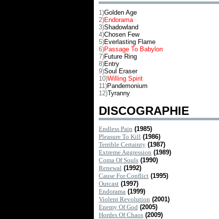
1)
Golden Age
2)
Endorama
3)
Shadowland
4)
Chosen Few
5)
Everlasting Flame
6)
Passage To Babylon
7)
Future Ring
8)
Entry
9)
Soul Eraser
10)
Willing Spirit
11)
Pandemonium
12)
Tyranny
DISCOGRAPHIE
Endless Pain
(1985)
Pleasure To Kill
(1986)
Terrible Certainty
(1987)
Extreme Aggression
(1989)
Coma Of Souls
(1990)
Renewal
(1992)
Cause For Conflict
(1995)
Outcast
(1997)
Endorama
(1999)
Violent Revolution
(2001)
Enemy Of God
(2005)
Hordes Of Chaos
(2009)