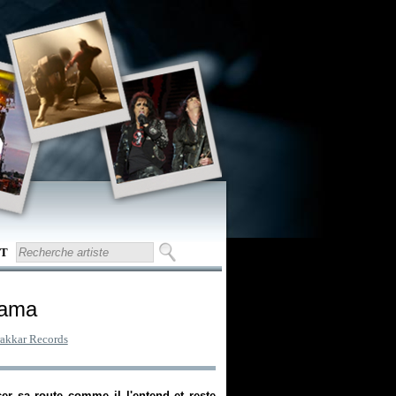
T
rama
akkar Records
cer sa route comme il l'entend et reste