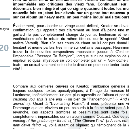
imperméable aux critiques des vieux fans. Continuant leur p
désormais bien intégré et qui co-signe quasiment toutes les m
nouvelle fois en jetant leur dévolu sur un genre tout nouveau p
sur cet album un heavy metal un peu moins indus' mais toujour
Évidemment, pour aborder un virage aussi délicat, Kreator se devai
n ligne
confirmation, qui apparaît très clairement au bout d'à peine une
gaillard n'a pas complètement changé du jour au lendemain et ne 
vociférations dès le refrain du même titre ou sur le speedé "Shad
maître Vetterli). Bien sûr, ses cours de chant ne lui ont pas donné 
20
hésitant et même parfois très limite sur certains passages. Néanmoins,
trouve là de nouvelles perspectives impossibles jusque là. C'est e
l'impeccable "Passage To Babylon", lorsque sur une explosion de g
enjôleur et quasi mystique se voit compléter par un «
Now come 
texte, on croirait vraiment entendre le diable en personne tenter tou
Comparé aux dernières œuvres de Kreator, l'ambiance générale s
toujours quelques textes apocalyptiques, à l'image du morceau ti
Lacrimosa, indéniablement l'un des plus agressifs de l'album et par ail
crushing you, this is the end
») ou bien de "Pandemonium" («
And n
arrived
»). Quant à "Everlasting Flame", il nous présente une v
Dommage que les claviers un peu balourds à la fin ne soient pas à la
revanche, ces aspects sombres et pessimistes sont cette fois 
complètement impensables sur un album comme
Outcast
. Que ce so
coming of the golden age for all
»), "The Chosen Few" («
A new era
new dawn rising
»), voilà autant de signaux qui témoignent de la 