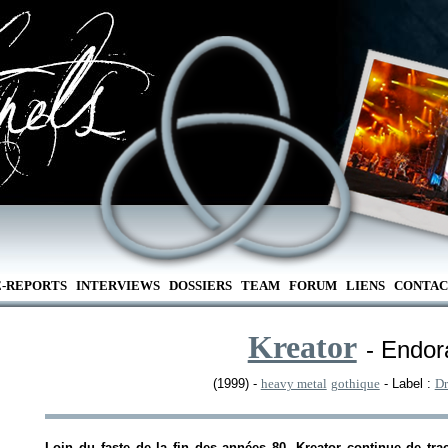
E-REPORTS
INTERVIEWS
DOSSIERS
TEAM
FORUM
LIENS
CONTAC
Kreator
- Endo
(1999) -
heavy metal
gothique
- Label :
Dr
Loin du faste de la fin des années 80, Kreator continue de tra