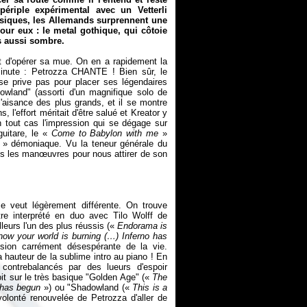
ériple expérimental avec un Vetterli
usiques, les Allemands surprennent une
our eux : le metal gothique, qui côtoie
s aussi sombre.
t d'opérer sa mue. On en a rapidement la
 minute : Petrozza CHANTE ! Bien sûr, le
se prive pas pour placer ses légendaires
owland" (assorti d'un magnifique solo de
l'aisance des plus grands, et il se montre
 l'effort méritait d'être salué et Kreator y
n tout cas l'impression qui se dégage sur
uitare, le «
Come to Babylon with me
»
!
» démoniaque. Vu la teneur générale du
tes les manœuvres pour nous attirer de son
e veut légèrement différente. On trouve
tre interprété en duo avec Tilo Wolff de
leurs l'un des plus réussis («
Endorama is
ow your world is burning (…) Inferno has
ision carrément désespérante de la vie.
 hauteur de la sublime intro au piano ! En
contrebalancés par des lueurs d'espoir
it sur le très basique "Golden Age" («
The
 has begun
») ou "Shadowland («
This is a
volonté renouvelée de Petrozza d'aller de