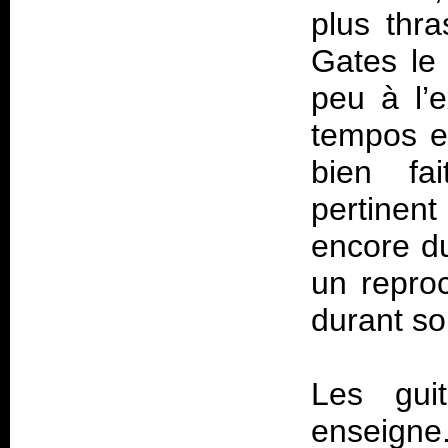
plus thr
Gates le 
peu à l’
tempos et
bien fai
pertinen
encore du
un repro
durant so
Les gui
enseigne.