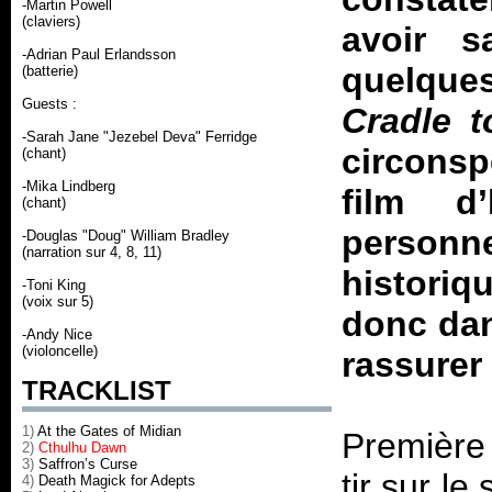
-Martin Powell
(claviers)
avoir 
-Adrian Paul Erlandsson
quelque
(batterie)
Guests :
Cradle t
-Sarah Jane "Jezebel Deva" Ferridge
circonsp
(chant)
-Mika Lindberg
film d
(chant)
personne
-Douglas "Doug" William Bradley
(narration sur 4, 8, 11)
historiq
-Toni King
(voix sur 5)
donc dan
-Andy Nice
(violoncelle)
rassurer
TRACKLIST
1)
At the Gates of Midian
Première 
2)
Cthulhu Dawn
3)
Saffron’s Curse
tir sur l
4)
Death Magick for Adepts