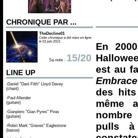
CHRONIQUE PAR ...
TheDecline01
Cette chronique a été mise en ligne
le 01 juin 2021
En 2000
15/20
Hallowee
Sa note :
est au f
LINE UP
Embrace
-Daniel "Dani Filth" Lloyd Davey
(chant)
des hits
-Paul Allender
même au
(guitare)
-Gianpiero "Gian Pyres" Piras
nombre d
(guitare)
pulls à
-Robin Mark "Graves" Eaglestone
(basse)
constate