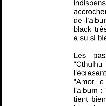
indispe
accrocheu
de l’alb
black trè
a su si b
Les pass
"Cthulh
l’écrasan
"Amor e 
l’album :
tient bie