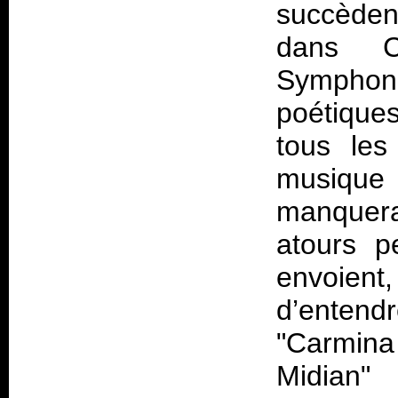
succèdent
dans C
Symphoni
poétiques
tous les
musique
manquera
atours pe
envoient,
d’entend
"Carmina 
Midian"