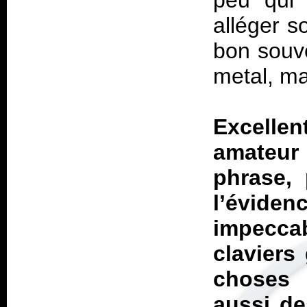
peu qui 
alléger s
bon souv
metal, mai
Excelle
amateur 
phrase, 
l’évidenc
impecc
claviers
choses 
aussi de