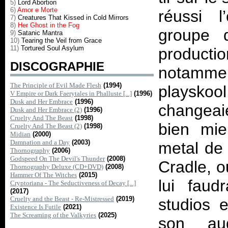
5)
Lord Abortion
6)
Amor e Morte
réussi l
7)
Creatures That Kissed in Cold Mirrors
8)
Her Ghost in the Fog
groupe d
9)
Satanic Mantra
10)
Tearing the Veil from Grace
11)
Tortured Soul Asylum
produc
DISCOGRAPHIE
notamm
The Principle of Evil Made Flesh
(1994)
playsko
V Empire or Dark Faerytales in Phalluste [...]
(1996)
Dusk and Her Embrace
(1996)
changeai
Dusk and Her Embrace (2)
(1996)
Cruelty And The Beast
(1998)
bien mie
Cruelty And The Beast (2)
(1998)
Midian
(2000)
Damnation and a Day
(2003)
metal de 
Thornography
(2006)
Godspeed On The Devil's Thunder
(2008)
Cradle, o
Thornography Deluxe (CD+DVD)
(2008)
Hammer Of The Witches
(2015)
lui faud
Cryptoriana - The Seductiveness of Decay [...]
(2017)
Cruelty and the Beast - Re-Mistressed
(2019)
studios e
Existence Is Futile
(2021)
The Screaming of the Valkyries
(2025)
son au