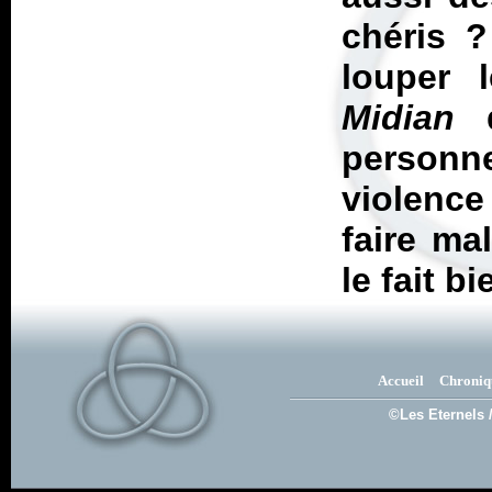
chéris ?
louper 
Midian
personn
violence
faire ma
le fait b
Accueil
Chroniq
©Les Eternels 