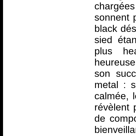
chargée
sonnent p
black dés
sied éta
plus he
heureuse
son succ
metal : s
calmée, 
révèlent 
de compos
bienvei