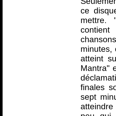
Seulement
ce disqu
mettre. 
contien
chansons
minutes, 
atteint s
Mantra" e
déclamat
finales s
sept minu
atteindre