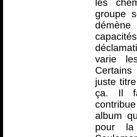
les chem
groupe s
démène a
capacit
déclamati
varie le
Certains 
juste tit
ça. Il f
contribu
album qu
pour la