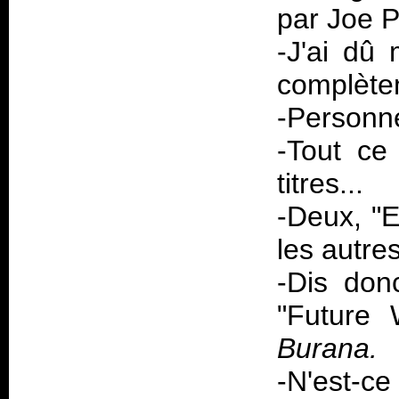
par Joe P
-J'ai dû 
complètem
-Personne
-Tout ce
titres...
-Deux, "E
les autre
-Dis donc
"Future 
Burana.
-N'est-ce 