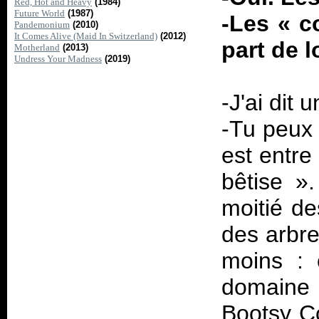
Red, Hot and Heavy
(1984)
Future World
(1987)
-Les «
c
Pandemonium
(2010)
It Comes Alive (Maid In Switzerland)
(2012)
part de l
Motherland
(2013)
Undress Your Madness
(2019)
-J'ai dit 
-Tu peux
est entre
bêtise
».
moitié d
des arbre
moins : 
domaine d
Bootsy Co