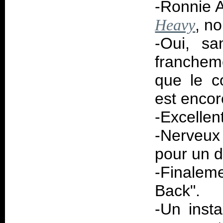
-Ronnie A
, n
Heavy
-Oui, sa
franchem
que le c
est encor
-Excellent
-Nerveux
pour un d
-Finalem
Back".
-Un inst