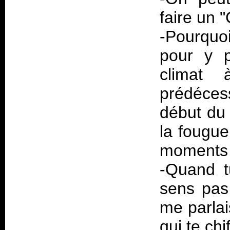
faire un "
-Pourquo
pour y p
climat
prédéces
début du 
la fougue
moments f
-Quand 
sens pas
me parla
qui te chi