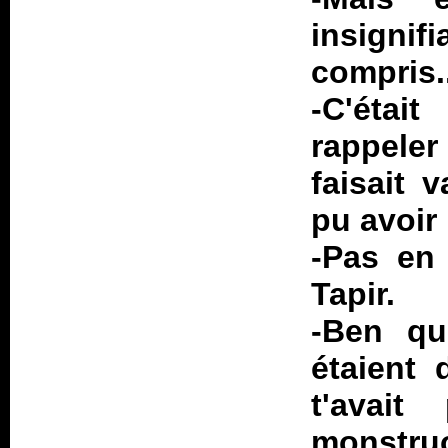
insigni
compris.
-C'étai
rappeler
faisait 
pu avoir
-Pas en
Tapir
.
-Ben quo
étaient 
t'avai
monstruo