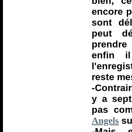
bien, c
encore p
sont dél
peut d
prendre
enfin 
l'enregi
reste me
-Contrair
y a sept
pas com
su
Angels
-Mais e