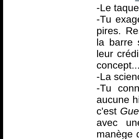
-Le taque
-Tu exag
pires. R
la barre
leur créd
concept...
-La scien
-Tu conn
aucune hi
c'est
Gue
avec une
manège d