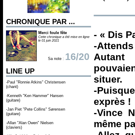
CHRONIQUE PAR ...
- « Dis 
Merci foule fête
Cette chronique a été mise en ligne
le 01 juin 2021
-Attends
16/20
Autant
Sa note :
pouvaien
LINE UP
situer.
-Paul "Ronnie Atkins" Christensen
(chant)
-Puisque
-Kenneth "Ken Hammer" Hansen
exprès !
(guitare)
-Jan Piet "Pete Collins" Sørensen
-Vince N
(guitare)
même pas
-Allan "Alan Owen" Nielsen
(claviers)