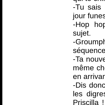
-Tu sais 
jour fune
-Hop hop
sujet.
-Groump
séquences
-Ta nouve
même chos
en arrivan
-Dis donc
les digre
Priscilla