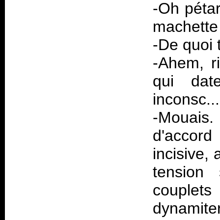
-Oh pétar
machette
-De quoi 
-Ahem, ri
qui dat
inconsc...
-Mouais
d'accord
incisive,
tension
couplet
dynamiter 