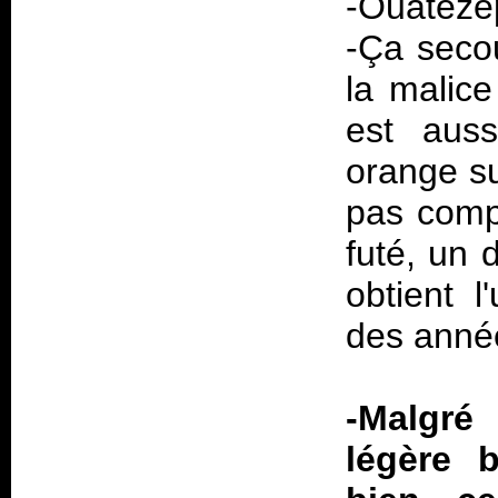
-Ouateze
-Ça secou
la malice
est auss
orange su
pas comp
futé, un 
obtient 
des année
-Malgré
légère b