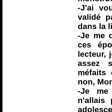
-J'ai vo
validé 
dans la l
-Je me 
ces épo
lecteur,
assez 
méfaits 
non, Mon
-Je me 
n'allai
adolesc