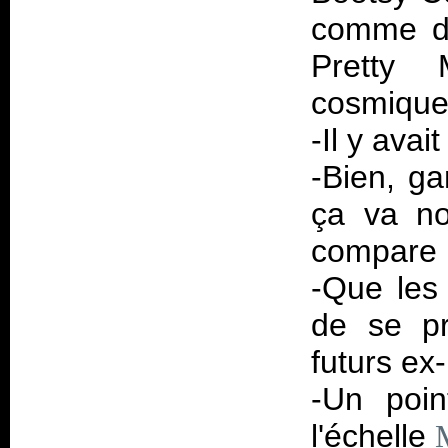
comme di
Pretty 
cosmique
-Il y avai
-Bien, ga
ça va no
compare l
-Que les 
de se pr
futurs ex
-Un poin
l'échelle