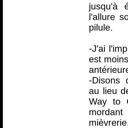
jusqu'à 
l'allure 
pilule.
-J'ai l'im
est moins
antérieur
-Disons 
au lieu d
Way to 
mordant
mièvrerie