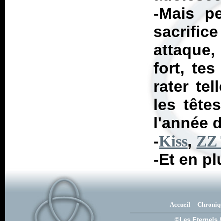
-Mais p
sacrifi
attaque,
fort, te
rater tel
les tête
l'année d
-
,
Kiss
ZZ
-Et en pl
Accueil
Chroniq
©Les Eternels 