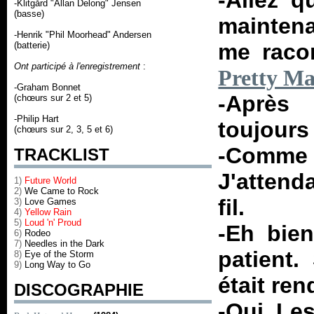
-Allez q
-Klitgård "Allan Delong" Jensen
(basse)
maintena
-Henrik "Phil Moorhead" Andersen
me racon
(batterie)
Ont participé à l'enregistrement
:
Pretty Ma
-Graham Bonnet
-Après
(chœurs sur 2 et 5)
-Philip Hart
toujours
(chœurs sur 2, 3, 5 et 6)
-Comme
TRACKLIST
J'attenda
1)
Future World
2)
We Came to Rock
fil.
3)
Love Games
4)
Yellow Rain
5)
Loud 'n' Proud
-Eh bien
6)
Rodeo
7)
Needles in the Dark
patient.
8)
Eye of the Storm
9)
Long Way to Go
était re
DISCOGRAPHIE
-Oui. Le