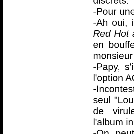
discrets.
-Pour une 
-Ah oui, 
Red Hot 
en bouff
monsieur 
-Papy, s'i
l'option 
-Inconte
seul "Lou
de viru
l'album i
-On peut