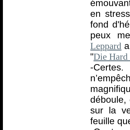
émouvant
en stres
fond d'hé
peux me
a
Leppard
"
Die Hard 
-Certes.
n’empêc
magnifi
déboule, 
sur la v
feuille q