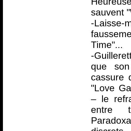
Heureuse
sauvent 
-Laisse-m
faussemen
Time"...
-Guiller
que son
cassure q
"Love Ga
– le ref
entre 
Paradox