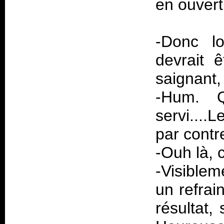
en ouvert
-Donc lo
devrait 
saignant,
-Hum. Q
servi....
par contr
-Ouh là, c
-Visible
un refrai
résultat,