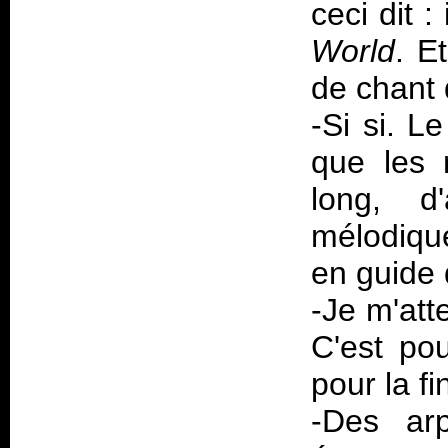
ceci dit 
World
. E
de chant 
-Si si. L
que les 
long, d
mélodique
en guide 
-Je m'att
C'est pou
pour la fi
-Des ar