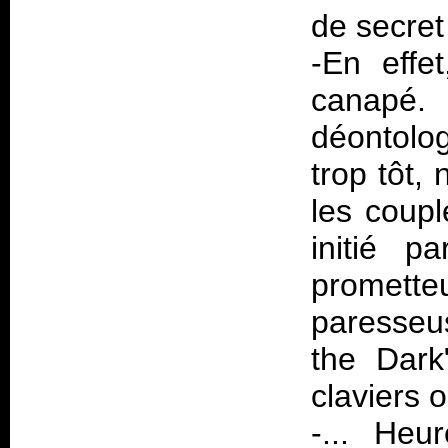
de secret
-En effet
canapé. 
déontolog
trop tôt,
les coupl
initié p
promette
paresseu
the Dark
claviers o
-... Heu