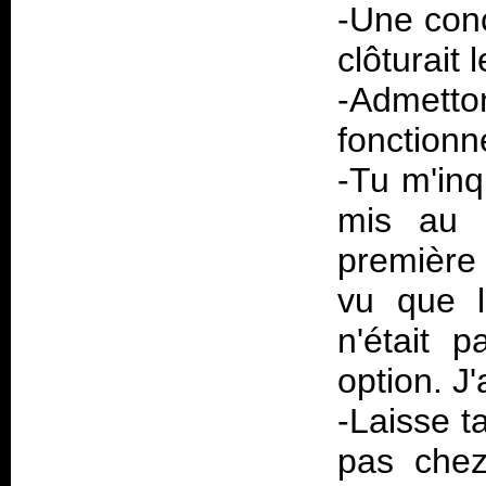
-Une concl
clôturait 
-Admett
fonctionn
-Tu m'inq
mis au g
première 
vu que 
n'était 
option. J
-Laisse t
pas ch