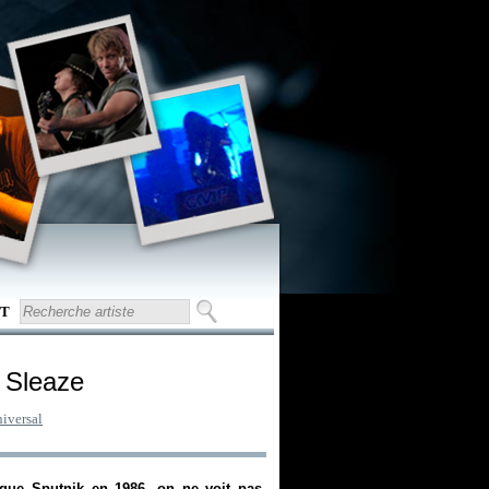
T
n Sleaze
iversal
igue Sputnik en 1986, on ne voit pas.