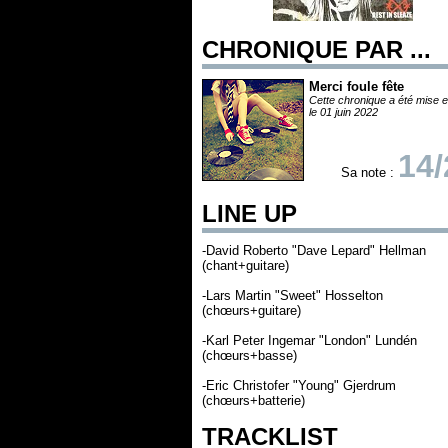
CHRONIQUE PAR ...
Merci foule fête
Cette chronique a été mise e
le 01 juin 2022
14/
Sa note :
LINE UP
-David Roberto "Dave Lepard" Hellman
(chant+guitare)
-Lars Martin "Sweet" Hosselton
(chœurs+guitare)
-Karl Peter Ingemar "London" Lundén
(chœurs+basse)
-Eric Christofer "Young" Gjerdrum
(chœurs+batterie)
TRACKLIST