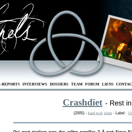
E-REPORTS
INTERVIEWS
DOSSIERS
TEAM
FORUM
LIENS
CONTAC
Crashdïet
- Rest i
(2005) -
hard rock
glam
- Label :
Un
Qui peut rivaliser avec des crêtes pareilles ? À part Sigue S