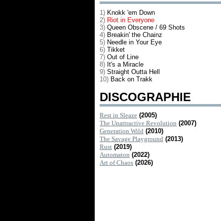
1)
Knokk 'em Down
2)
Riot in Everyone
3)
Queen Obscene / 69 Shots
4)
Breakin' the Chainz
5)
Needle in Your Eye
6)
Tikket
7)
Out of Line
8)
It's a Miracle
9)
Straight Outta Hell
10)
Back on Trakk
DISCOGRAPHIE
Rest in Sleaze
(2005)
The Unattractive Revolution
(2007)
Generation Wild
(2010)
The Savage Playground
(2013)
Rust
(2019)
Automaton
(2022)
Art of Chaos
(2026)