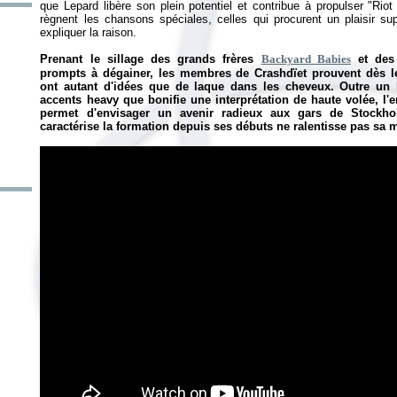
que Lepard libère son plein potentiel et contribue à propulser "Rio
règnent les chansons spéciales, celles qui procurent un plaisir sup
expliquer la raison.
Prenant le sillage des grands frères
Backyard Babies
et des
prompts à dégainer, les membres de Crashdïet prouvent dès leu
ont autant d'idées que de laque dans les cheveux. Outre un 
accents heavy que bonifie une interprétation de haute volée, l'
permet d'envisager un avenir radieux aux gars de Stockhol
caractérise la formation depuis ses débuts ne ralentisse pas sa m