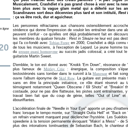
Musicalement, Crashdïet n'a pas grand chose à voir avec la ne
bien plus avec la vague glam metal qui a déferlé sur les an
Scandinaves sort deux décennies plus tard et son intitulé,
Rest 
: ça va être rock, dur et aguicheur.
Les personnes réfractaires aux chansons ostensiblement accroche
n ligne
stridence qui donne l'impression de vouloir les entraîner dans une alc
peuvent s'enfuir - ce qu'elles ont déjà probablement fait en découvr
les membres du quatuor hirsute :
Rest in Sleaze
ne leur est pas des
qui l'a co-fondé avec
Tobias Forge
en 2000, Crashdïet a déjà connu 
20
de tous les musiciens, à l'exception de Lepard. Le jeune homme tou
du
groupe quasi homonyme
au succès jadis colossal, a créé tout le 
guitariste Martin Sweet.
D'emblée, le ton est donné avec "Knokk 'Em Down", résonance de "K
plus fameux de
Mötley Crüe
: énergique, la composition s'épa
testostéronés sans tomber dans le surviril à la
Manowar
et fait song
ouvre l'album éponyme de
Skid Row
. La guitare est présente mais f
sans en être la principale initiatrice, ce rôle étant réservé au
témoignent notamment "Queen Obscene / 69 Shots" et "Breakin' the
costaude, pour ne pas dire flatteuse, les pistes sont entraînantes, 
travail bien fait que du coup de génie, telles "Out of Line" et "
ébouriffantes.
L'accélération finale de "Needle in Your Eye" apporte un peu d'inatte
franc lorsque le tempo monte, sur "Straight Outta Hell" et "Back on
un refrain vraiment marquant pour déclencher l'hystérie. Les Suédois 
speederie à la tension permanente évoquant "Makin' a Mess" - de Sk
plus des intonations tonitruantes de Sebastian Bach, le chanteur d