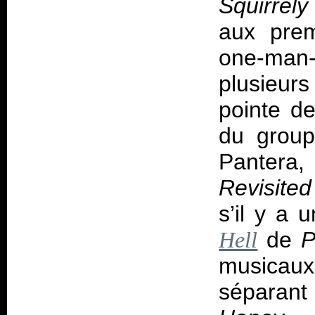
Squirrely
aux prem
one-man
plusieurs
pointe d
du group
Pantera
Revisited
s’il y a 
de
P
Hell
musicaux
séparan