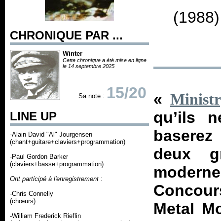
(1988)
CHRONIQUE PAR ...
Winter
Cette chronique a été mise en ligne
le 14 septembre 2025
15/20
«
Minist
Sa note :
qu’ils 
LINE UP
baserez
-Alain David "Al" Jourgensen
(chant+guitare+claviers+programmation)
deux g
-Paul Gordon Barker
(claviers+basse+programmation)
moderne
Ont participé à l'enregistrement
:
Concours
-Chris Connelly
(chœurs)
Metal Mo
-William Frederick Rieflin