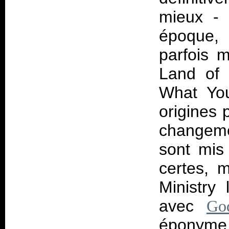
mieux - 
époque, 
parfois 
Land of
What You
origines 
changemen
sont mis
certes, m
Ministry 
avec
God
éponyme