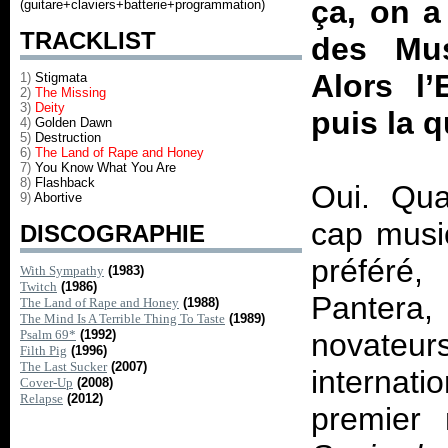
ça, on a
(guitare+claviers+batterie+programmation)
TRACKLIST
des Mus
Alors l
1)
Stigmata
2)
The Missing
3)
Deity
puis la 
4)
Golden Dawn
5)
Destruction
6)
The Land of Rape and Honey
7)
You Know What You Are
8)
Flashback
Oui. Qu
9)
Abortive
cap musi
DISCOGRAPHIE
préféré,
With Sympathy
(1983)
Twitch
(1986)
Panter
The Land of Rape and Honey
(1988)
The Mind Is A Terrible Thing To Taste
(1989)
Psalm 69*
(1992)
novate
Filth Pig
(1996)
The Last Sucker
(2007)
internati
Cover-Up
(2008)
Relapse
(2012)
premier