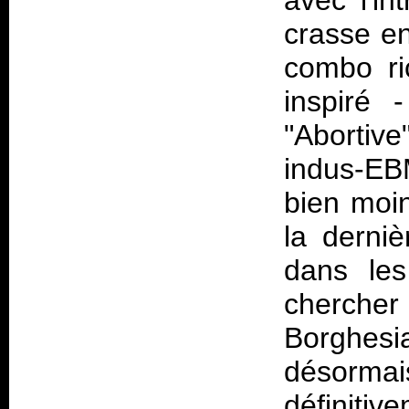
avec l'in
crasse e
combo ric
inspiré 
"Abortive
indus-EB
bien moi
la derni
dans les
cherche
Borghes
désorm
définiti