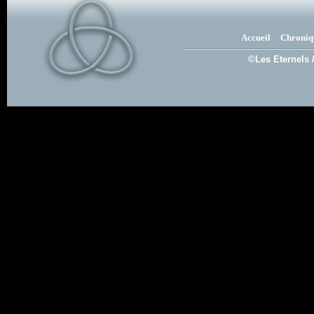
Accueil
Chroniq
©Les Eternels 