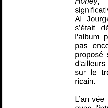
Honey
, 
significa
Al Jour
s’était 
l’album 
pas enco
proposé
d'ailleurs
sur le t
ricain.
L’arrivée