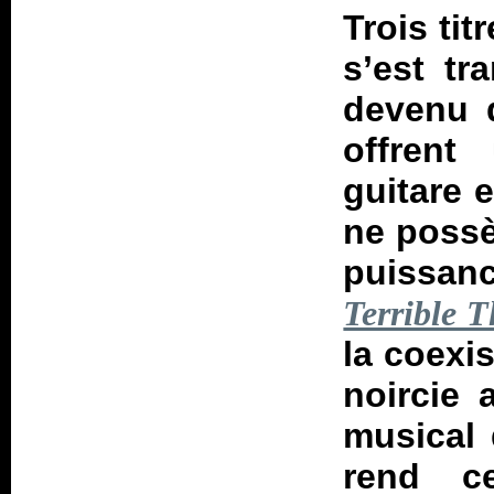
Trois ti
s’est t
devenu 
offrent
guitare 
ne possè
puissa
Terrible T
la coexi
noircie 
musical 
rend c