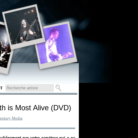
T
h is Most Alive (DVD)
entury Media
iculièrement par votre serviteur qui a eu