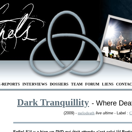
E-REPORTS
INTERVIEWS
DOSSIERS
TEAM
FORUM
LIENS
CONTAC
Dark Tranquillity
- Where Deat
(2009) -
melodeath
live ultime
- Label :
C
Enfin! S’il y a bien un DVD qui était attendu c’est celui-là! Part