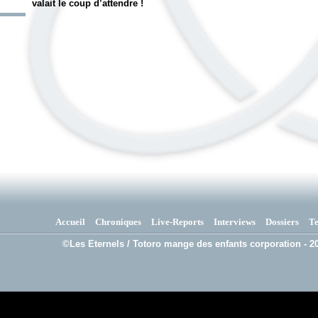
valait le coup d’attendre !
Accueil
Chroniques
Live-Reports
Interviews
Dossiers
T
©Les Eternels / Totoro mange des enfants corporation - 20