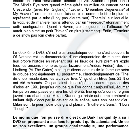
encore un "Final Resistance" débridé qui voit Stanne se jeter dans
The Mind’s Eye
sont quand même gâtés en milieu de concert par un
Crescendo" (avec Nell Sigland) / "Lethe" / "Dreamlore Degenerate" 
My Heaven" ne s’impose une fois de plus comme le titre le plus in
représenté par le tube (il n’y pas d’autre mot) "ThereIn" sur lequel 
la voix, et de manière moins attendu par un "Freecard" étonnamment
cette configuration. Quant à
Haven
, c’est logiquement l’efficace "
aurait bien aimé un petit "Haven" en plus justement). Enfin, "Terminu
Le deuxième DVD, s’il est plus anecdotique comme c’est souvent le
Of Nothing
est un documentaire d’une cinquantaine de minutes dans
leur propre histoire en revenant sur les lieux de leurs premiers expl
tous les anciens membres (sauf bizarrement Anders Friden), des 
Lindberg (At The Gates) ainsi que divers acteurs de la fameuse scèn
le groupe sont également au programme, chronologiquement de "Ther
de choix réside dans les archives live. Vingt et un titres (oui, 21 !) c
ont été exhumés. On part ainsi d’une répétition dans le garage de
d’ados en 1991 jusqu’au groupe que l’on connaît aujourd’hui, écuman
temps on aura passé en revu les différents line up qu’a connu le gro
juvénile au chant et un Mikael Stanne guitariste qui semble entrav
brûlant déjà d’occuper le devant de la scène, vaut son pesant d’or
Milan sont là pour notre plus grand plaisir : "Indifferent Suns", "H
Thought"…
Le moins que l’on puisse dire c’est que Dark Tranquillity a su re
DVD en proposant à ses fans le produit qu’ils attendaient. Un con
un son excellents, un groupe charismatique, une performanc