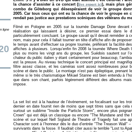
la chance d’assister à ce concert (
live report ici
), mais plus gé
combo de Göteborg qui désespéraient de voir le groupe don
2005. Car tous ceux qui ont eu la chance de voir le groupe en 
rendait pas justice aux prestations scéniques des vétérans du m
Filmé en Pologne en 2005 sur la tournée
Damage Done
devant u
n ligne
réalisation qui laissaient à désirer, ce premier essai dans le 
particulièrement concluant. Le groupe savait qu’il devait remédier à
nom, mais pour cela il fallait tourner en tête d’affiche afin de propose
le temps avant d’effectuer sa propre tournée, préférant la facilité de
20
affiches à plusieurs. Lorsqu’enfin fin 2008 la tournée
Where Death I
plus ou moins les vingt ans du groupe, les Suédois sautent sur l’o
chaleur du public italien y étant certainement pour beaucoup, l’ambi
est la preuve. Au niveau technique le concert principal est magnifi
filtre assez classe, et les caméras sont assez nombreuses pour bi
scène et dans le public. Le montage n’est pas épileptique, prenant 
même si le très charismatique Mikael Stanne est bien entendu à l’ho
que dans son chant, parfois légèrement différent des albums mais
La set list est à la hauteur de l’événement, se focalisant sur les tro
dernier en date fournit rien de moins que sept titres sans que cel
surtout un sublime "Inside the Particle Storm", encore plus poignan
Crown" qui est déjà un classique ou encore "The Mundane and the Ma
scène et sur lequel Nell Sigland de Theatre of Tragedy fait une ap
Character
sont à l’honneur dès le duo d’entrée "The Treason Wall" –
survivants dans la fosse. Il faudrait citer aussi le terrible "Lost to A