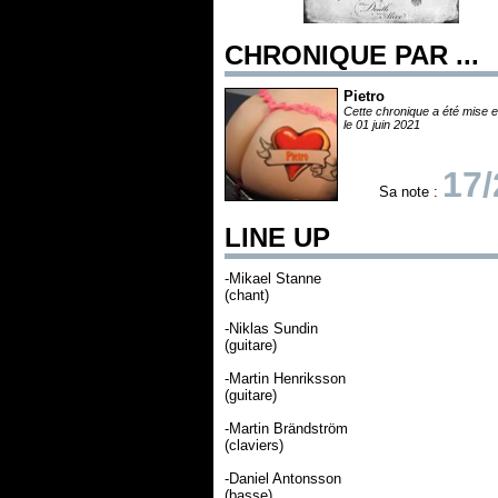
CHRONIQUE PAR ...
Pietro
Cette chronique a été mise e
le 01 juin 2021
17/
Sa note :
LINE UP
-Mikael Stanne
(chant)
-Niklas Sundin
(guitare)
-Martin Henriksson
(guitare)
-Martin Brändström
(claviers)
-Daniel Antonsson
(basse)