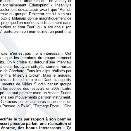
 le public. Les amateurs de
The Gallery
et
 enchainement "Edenspring" / "Insanity's
absolument dévastateur, avant que "Punish
tense du groupe.
Projector
est lui bien sur
le public Milanais donne magnifiquement de
 prog que l’on redécouvre totalement dans
Wonders at Your Feet" qui a été choisi (on
s" porte bien son nom et met un point final
 cas, n’en est pas moins intéressant.
Out
 lequel les membres du groupe retracent
oits. On y croise au détour d’une interview
musiciens les ayant côtoyés comme Tomas
e de Göteborg. Tous les clips réalisés par
ein" à "Misery’s Crown". Mais le morceau
ouvrant toute l’histoire de Dark Tranquillity
s parents de Niklas Sundin par un groupe
t les scènes des festivals en 2007. Entre
upe. Le tout premier avec un Anders Friden
é dans ses mouvements par son instrument,
. Certaines perles absentes du concert de
ours Passed in Exile", "Damage Done", "One
ctifier le tir par rapport à son premier
cert presque parfait, une réalisation et
e énorme, des bonus intéressants… Ça