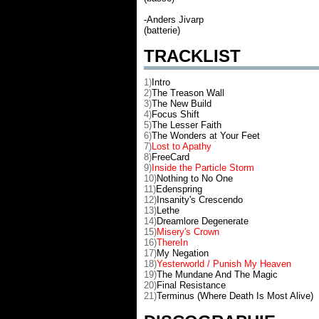
-Anders Jivarp
(batterie)
TRACKLIST
1)
Intro
2)
The Treason Wall
3)
The New Build
4)
Focus Shift
5)
The Lesser Faith
6)
The Wonders at Your Feet
7)
Lost to Apathy
8)
FreeCard
9)
Inside the Particle Storm
10)
Nothing to No One
11)
Edenspring
12)
Insanity's Crescendo
13)
Lethe
14)
Dreamlore Degenerate
15)
Misery's Crown
16)
ThereIn
17)
My Negation
18)
Yesterworld / Punish My Heaven
19)
The Mundane And The Magic
20)
Final Resistance
21)
Terminus (Where Death Is Most Alive)