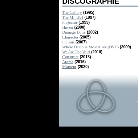
DISCOGRAPHIE
The Gallery
(1995)
The Mind's I
(1997)
Projector
(1999)
Haven
(2000)
Damage Done
(2002)
Character
(2005)
Fiction
(2007)
Where Death is Most Alive (DVD)
(2009)
We Are The Void
(2010)
Construct
(2013)
Atoma
(2016)
Moment
(2020)