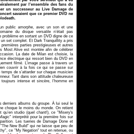
néralement par l’ensemble des fans du
ner un successeur au
Live Damage
de
concert savaient que ce premier DVD ne
elodeath.
n public amorphe, avec un son et une
domaine du disque versatile n’était pas
 ce problème en sortant un DVD digne de ce
r un set complet. Et Dark Tranquillity a pris
s premières parties prestigieuses et autres
s Most Alive
est montée afin de célébrer
ccasion. La date de Milan est choisie, la
ance électrique qui ressort bien du DVD en
quement filmé. L’image passe à travers un
en couvrir à la fois ce qui se passe sur
le temps de s’attarder sur chaque musicien
nneur. Tant dans son attitude chaleureuse
 toujours intense et sincère, l’homme en
is derniers albums du groupe. À lui seul le
a ne choque le moins du monde. On retient
t qu’en studio (quel chant!), ce "Misery's
gic" interprété pour la première fois sur
parition. Les tueries de
Damage Done
et
 "The New Build" qui ne laisse que peu de
pathy", ce "My Negation" tout en retenue, ou