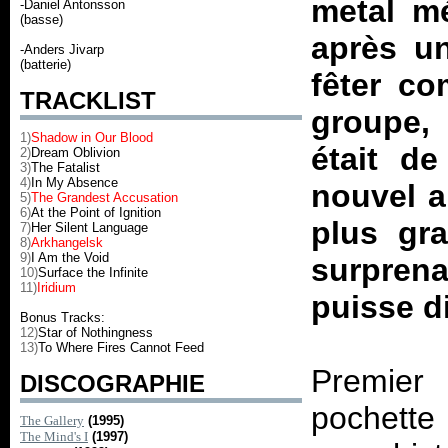
metal mé
-Daniel Antonsson
(basse)
après un
-Anders Jivarp
(batterie)
fêter co
TRACKLIST
groupe, 
1)
Shadow in Our Blood
était d
2)
Dream Oblivion
3)
The Fatalist
4)
In My Absence
nouvel a
5)
The Grandest Accusation
6)
At the Point of Ignition
plus gr
7)
Her Silent Language
8)
Arkhangelsk
9)
I Am the Void
surpren
10)
Surface the Infinite
11)
Iridium
puisse di
Bonus Tracks:
12)
Star of Nothingness
13)
To Where Fires Cannot Feed
Premier
DISCOGRAPHIE
pochette
The Gallery
(1995)
The Mind's I
(1997)