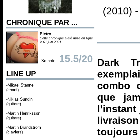
(2010) 
CHRONIQUE PAR ...
Pietro
Cette chronique a été mise en ligne
le 01 juin 2021
15.5/20
Dark Tr
Sa note :
exemplai
LINE UP
combo d
-Mikael Stanne
(chant)
que jam
-Niklas Sundin
(guitare)
l’instan
-Martin Henriksson
livrais
(guitare)
-Martin Brändström
toujour
(claviers)