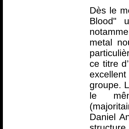
Dès le m
Blood" 
notammen
metal no
particuli
ce titre 
excellent
groupe. L
le mêm
(majorit
Daniel An
structur