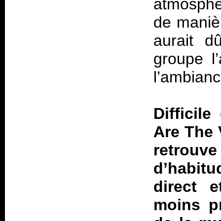
atmosphé
de manièr
aurait d
groupe l’
l’ambianc
Difficil
Are The 
retrouv
d’habitud
direct 
moins pr