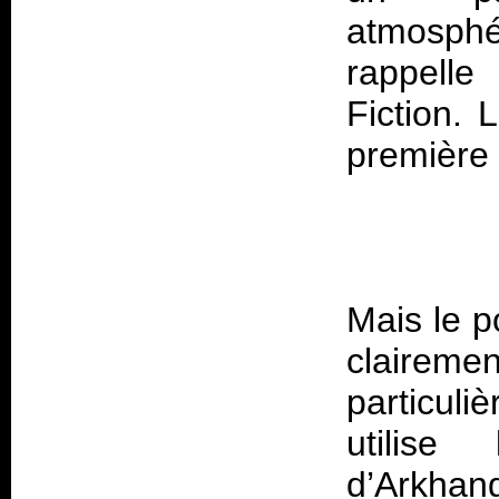
atmosphé
rappelle
Fiction
. 
Mais le p
claireme
particuli
utilis
d’Arkha