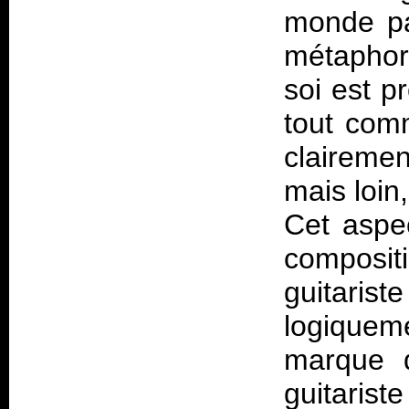
monde pa
métaphor
soi est p
tout com
clairemen
mais loin,
Cet aspec
composit
guitari
logiqueme
marque d
guitaris