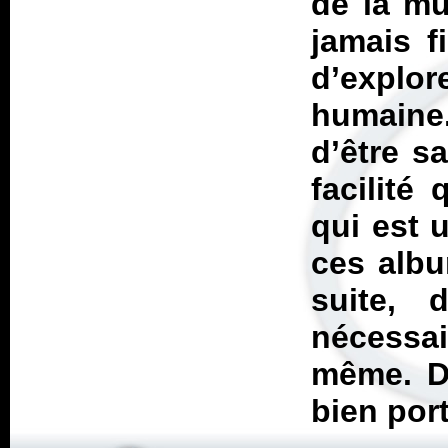
de la mu
jamais f
d’explor
humaine
d’être s
facilité
qui est 
ces albu
suite, 
nécessai
même. Da
bien por