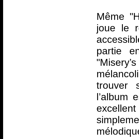
Même "He
joue le r
accessib
partie e
"Misery
mélancol
trouver
l’album e
excellent 
simpleme
mélodiq