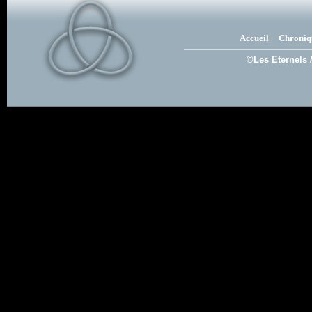
Accueil
Chroniq
©Les Eternels 