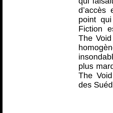
qui faisa
d’accès e
point qu
Fiction
es
The Void
homogène
insondabl
plus mar
The Void