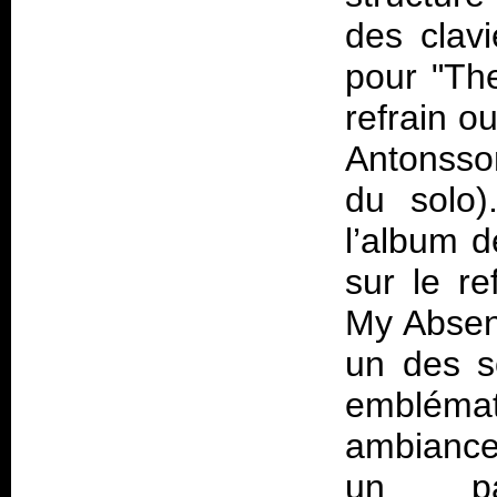
des clav
pour "The
refrain ou
Antonsso
du solo
l’album 
sur le re
My Absen
un des s
emblémat
ambiances
un pas