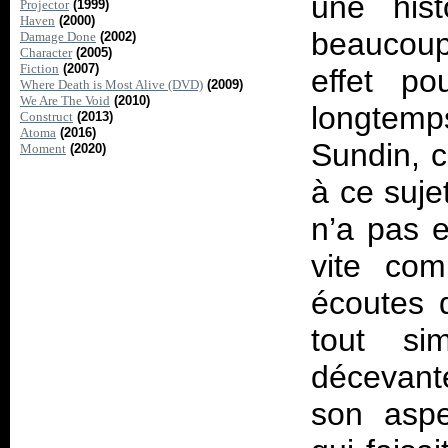
une his
Projector
(1999)
Haven
(2000)
beaucoup
Damage Done
(2002)
Character
(2005)
Fiction
(2007)
effet po
Where Death is Most Alive (DVD)
(2009)
We Are The Void
(2010)
longtemp
Construct
(2013)
Atoma
(2016)
Sundin, c
Moment
(2020)
à ce suje
n’a pas 
vite com
écoutes d
tout sim
décevant
son aspe