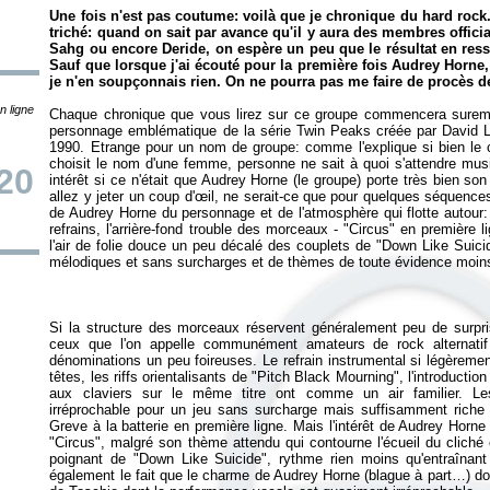
Une fois n'est pas coutume: voilà que je chronique du hard roc
triché: quand on sait par avance qu'il y aura des membres offi
Sahg ou encore Deride, on espère un peu que le résultat en ressent
Sauf que lorsque j'ai écouté pour la première fois Audrey Horne,
je n'en soupçonnais rien. On ne pourra pas me faire de procès d
n ligne
Chaque chronique que vous lirez sur ce groupe commencera sureme
personnage emblématique de la série
Twin Peaks
créée par David 
1990. Etrange pour un nom de groupe: comme l'explique si bien le
choisit le nom d'une femme, personne ne sait à quoi s'attendre mus
20
intérêt si ce n'était que Audrey Horne (le groupe) porte très bien s
allez y jeter un coup d'œil, ne serait-ce que pour quelques séquences
de Audrey Horne du personnage et de l'atmosphère qui flotte autour:
refrains, l'arrière-fond trouble des morceaux - "Circus" en première li
l'air de folie douce un peu décalé des couplets de "Down Like Suici
Si la structure des morceaux réservent généralement peu de surpris
ceux que l'on appelle communément amateurs de rock alternatif
dénominations un peu foireuses. Le refrain instrumental si légèremen
têtes, les riffs orientalisants de "Pitch Black Mourning", l'introduct
aux claviers sur le même titre ont comme un air familier. L
irréprochable pour un jeu sans surcharge mais suffisamment riche p
Greve à la batterie en première ligne. Mais l'intérêt de
Audrey Horne
"Circus", malgré son thème attendu qui contourne l'écueil du cliché o
poignant de "Down Like Suicide", rythme rien moins qu'entraîna
également le fait que le charme de Audrey Horne (blague à part…) do