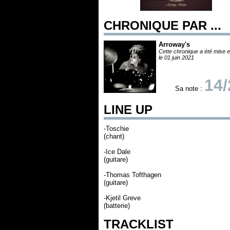
CHRONIQUE PAR ...
Arroway's
Cette chronique a été mise e
le 01 juin 2021
14/
Sa note :
LINE UP
-Toschie
(chant)
-Ice Dale
(guitare)
-Thomas Tofthagen
(guitare)
-Kjetil Greve
(batterie)
TRACKLIST