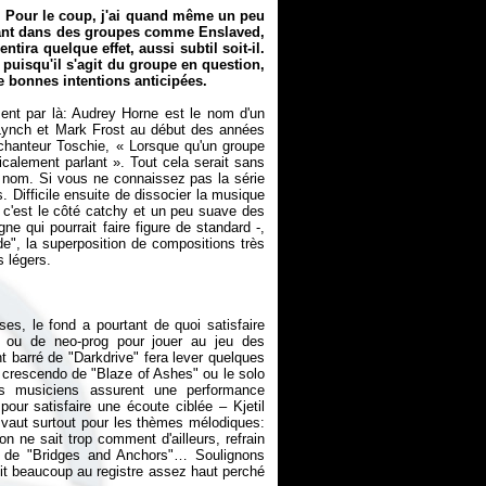
k. Pour le coup, j'ai quand même un peu
ciant dans des groupes comme Enslaved,
ira quelque effet, aussi subtil soit-il.
 puisqu'il s'agit du groupe en question,
e bonnes intentions anticipées.
nt par là: Audrey Horne est le nom d'un
Lynch et Mark Frost au début des années
 chanteur Toschie, «
Lorsque qu'un groupe
icalement parlant
». Tout cela serait sans
on nom. Si vous ne connaissez pas la série
. Difficile ensuite de dissocier la musique
 c'est le côté catchy et un peu suave des
gne qui pourrait faire figure de standard -,
de", la superposition de compositions très
es, le fond a pourtant de quoi satisfaire
 ou de neo-prog pour jouer au jeu des
t barré de "Darkdrive" fera lever quelques
ion crescendo de "Blaze of Ashes" ou le solo
es musiciens assurent une performance
our satisfaire une écoute ciblée – Kjetil
vaut surtout pour les thèmes mélodiques:
n ne sait trop comment d'ailleurs, refrain
nt de "Bridges and Anchors"… Soulignons
it beaucoup au registre assez haut perché