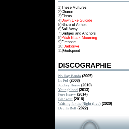
1)
These Vultures
2)
Charon
3)
Circus
4)
Down Like Suicide
5)
Blaze of Ashes
6)
Sail Away
7)
Bridges and Anchors
8)
Pitch Black Mourning
9)
Firehose
10)
Darkdrive
11)
Godspeed
DISCOGRAPHIE
No Hay Banda
(2005)
Le Fol
(2008)
Audrey Horne
(2010)
Youngblood
(2013)
Pure Heavy
(2014)
Blackout
(2018)
Waiting for the Night (live)
(2020)
Devil's Bell
(2022)