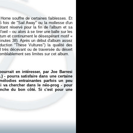
orne souffre de certaines faiblesses. Et
5 fois de "Sail Away" ou la mollesse d'un
tant réservé pour la fin de l'album et sa
eil – ou alors à se tirer une balle sur les
itum et continument le désespérant motif «
inutes 38). Après un début d'album assez
duction "These Vultures") la qualité des
al très décevant ou de traversée du désert
ourrait en intéresser, par Joe Barresi
- pourra satisfaire dans une certaine
élodies entrainantes parfois un peu
 va chercher dans le néo-prog - pour
enche du bon côté. Si c'est pour une