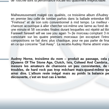
Malheureusement malgré ces qualités, ce troisième album d'Audrey H
en premier lieu celle de tomber parfois dans la ballade entendue 66
"Firehose" et de son solo conventionnel à mid tempo. Le meilleur é
chanson acoustique à aller chercher soi-même une larme au fond de l'o
une minute et 58 secondes finales durant lesquelles est répété ad lib
Farewell farewell will we see you again ?
» (le morceau comptant 3 m
consistant sur les quatre premiers morceaux (en exceptant l'intro
compositions se fait donc plus chaotique, pour ne pas parler de fin
Audrey Horne
, troisième du nom – produit au passage, cela p
(Queens Of The Stone Age, Clutch, Isis, Coheed And Cambria…) 
mesure les amateurs de chansons un peu consistantes, de m
troubles, de hard rock pas trop méchant mais-quand-même qui
ainsi dire. L'album reste inégal mais au poids la balance p
découverte, c'est en tout cas à tenter.