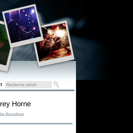
T
drey Horne
die Recordings