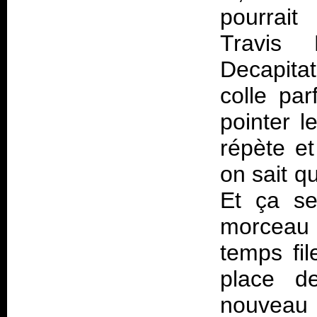
pourrait
Travis
Decapitat
colle par
pointer l
répète et
on sait q
Et ça se
morceau 
temps fil
place d
nouveau b