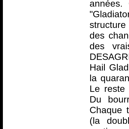
années. 
"Gladiato
structur
des chan
des vra
DESAGRE
Hail Glad
la quaran
Le reste
Du bourr
Chaque ti
(la doub