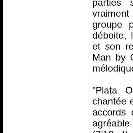
parties
vraiment 
groupe p
déboite,
et son re
Man by Go
mélodique
"Plata 
chantée 
accords 
agréable