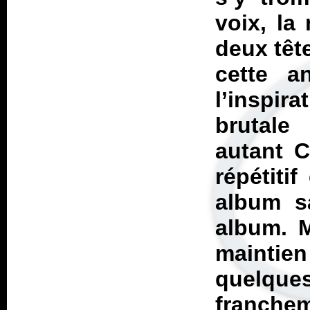
voix, la
deux tête
cette a
l’inspir
brutale
autant C
répétiti
album s
album. 
maintie
quelque
franchem