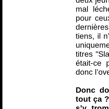
deux jeun
mal léch
pour ceux
dernière
tiens, il 
uniqueme
titres "S
était-ce 
donc l’ov
Donc do
tout ça 
s’y trom