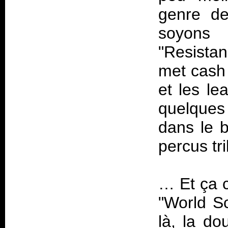
genre de
soyons 
"Resista
met cash 
et les le
quelques
dans le b
percus tr
… Et ça 
"World S
là, la do