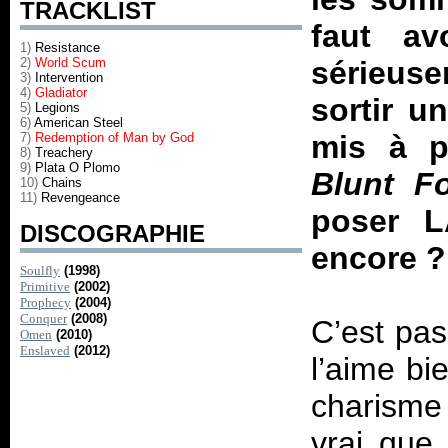
TRACKLIST
faut a
1)
Resistance
2)
World Scum
sérieus
3)
Intervention
4)
Gladiator
sortir u
5)
Legions
6)
American Steel
mis à pa
7)
Redemption of Man by God
8)
Treachery
9)
Plata O Plomo
Blunt F
10)
Chains
11)
Revengeance
poser L
DISCOGRAPHIE
encore ?
Soulfly
(1998)
Primitive
(2002)
Prophecy
(2004)
Conquer
(2008)
C’est pas
Omen
(2010)
Enslaved
(2012)
l’aime bi
charisme 
vrai que