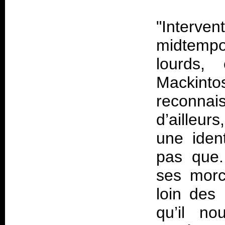
"Interv
midtemp
lourds,
Mackin
reconnai
d’ailleu
une ident
pas que.
ses morc
loin des 
qu’il no