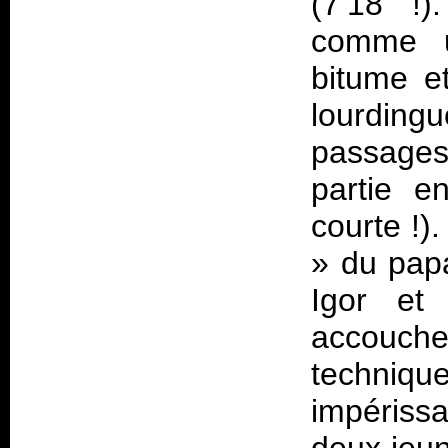
(7’18 !)
comme u
bitume e
lourding
passages 
partie e
courte !)
» du papa
Igor et 
accoucher
techni
impériss