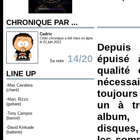
CHRONIQUE PAR ...
Cedric
Cette chronique a été mise en ligne
le 01 juin 2021
Depuis 
14/20
épuisé 
Sa note :
qualité 
LINE UP
nécessair
-Max Cavalera
(chant)
toujours
-Marc Rizzo
un à tr
(guitare)
-Tony Campos
album, 
(basse)
disques,
-David Kinkade
(batterie)
les somm