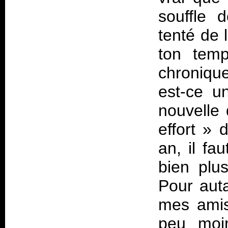
souffle 
tenté de 
ton tem
chroniqu
est-ce u
nouvelle 
effort
» d
an, il fa
bien plus
Pour auta
mes amis
peu moi