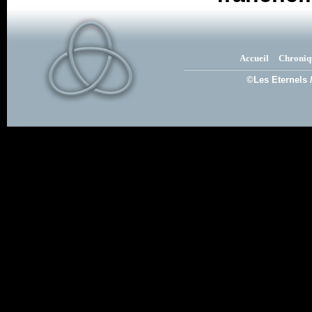
Accueil
Chroniq
©Les Eternels 