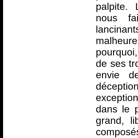
palpite.
nous fa
lancina
malheur
pourquoi,
de ses tr
envie d
décept
exceptionn
dans le p
grand, l
composé