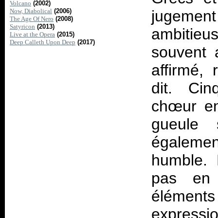
Volcano
(2002)
Now, Diabolical
(2006)
jugemen
The Age Of Nero
(2008)
Satyricon
(2013)
ambitieus
Live at the Opera
(2015)
Deep Calleth Upon Deep
(2017)
souvent a
affirmé,
dit. Ci
chœur en
gueule 
égaleme
humble. 
pas en l
élément
expressio