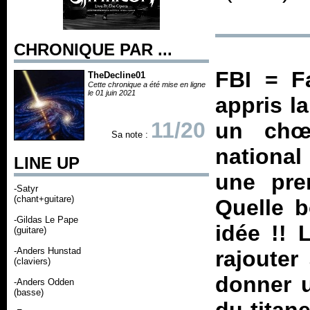
CHRONIQUE PAR ...
FBI = F
TheDecline01
Cette chronique a été mise en ligne
le 01 juin 2021
appris la
11/20
un chœu
Sa note :
national
LINE UP
une prem
-Satyr
(chant+guitare)
Quelle b
-Gildas Le Pape
idée !! 
(guitare)
-Anders Hunstad
rajouter
(claviers)
donner 
-Anders Odden
(basse)