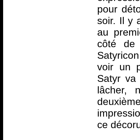
pour déto
soir. Il 
au premi
côté de 
Satyrico
voir un p
Satyr va
lâcher, 
deuxiè
impressio
ce décor