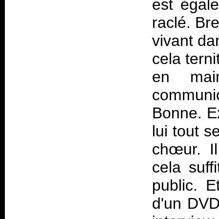
est égale
raclé. Br
vivant da
cela terni
en mai
communi
Bonne. Ex
lui tout s
chœur. I
cela suff
public. 
d'un DVD,