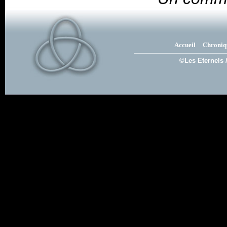
Accueil
Chroniq
©Les Eternels 