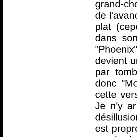
grand-cho
de l'avan
plat (ce
dans son
"Phoenix
devient u
par tomb
donc "Mo
cette ver
Je n'y a
désillusi
est propr