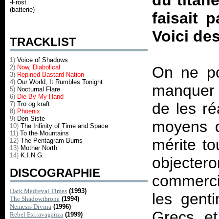
du titane
-Frost
(batterie)
faisait 
Voici de
TRACKLIST
1)
Voice of Shadows
2)
Now, Diabolical
On ne po
3)
Repined Bastard Nation
4)
Our World, It Rumbles Tonight
manquer 
5)
Nocturnal Flare
6)
Die By My Hand
de les ré
7)
Tro og kraft
8)
Phoenix
9)
Den Siste
moyens de
10)
The Infinity of Time and Space
11)
To the Mountains
mérite to
12)
The Pentagram Burns
13)
Mother North
14)
K.I.N.G.
objectero
DISCOGRAPHIE
commercia
Dark Medieval Times
(1993)
les gent
The Shadowthrone
(1994)
Nemesis Divina
(1996)
Grecs et
Rebel Extravaganza
(1999)