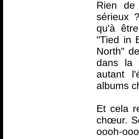
Rien d
sérieux 
qu'à êtr
"Tied in
North" de
dans la 
autant l
albums ch
Et cela 
chœur. So
oooh-oo