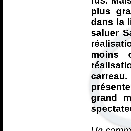
fus. Mai
plus gra
dans la 
saluer S
réalisati
moins q
réalisa
carreau
présente
grand m
spectate
Un commen