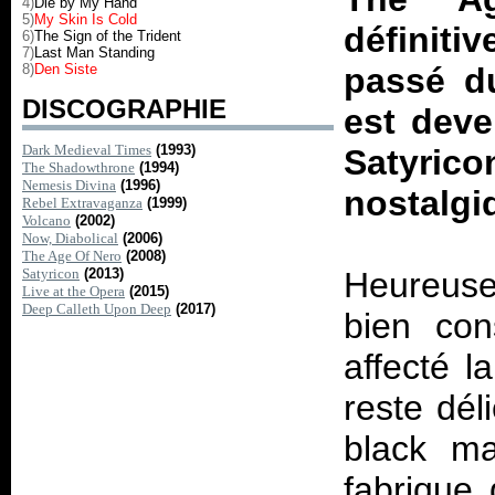
4)
Die by My Hand
5)
My Skin Is Cold
définiti
6)
The Sign of the Trident
7)
Last Man Standing
8)
Den Siste
passé du
DISCOGRAPHIE
est deve
Dark Medieval Times
(1993)
Satyri
The Shadowthrone
(1994)
Nemesis Divina
(1996)
nostalgi
Rebel Extravaganza
(1999)
Volcano
(2002)
Now, Diabolical
(2006)
The Age Of Nero
(2008)
Satyricon
(2013)
Heureuse
Live at the Opera
(2015)
Deep Calleth Upon Deep
(2017)
bien con
affecté l
reste dél
black ma
fabrique 