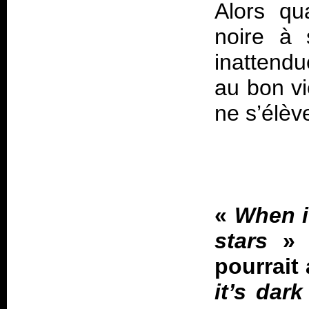
Alors qu
noire à 
inattendu
au bon vi
«
When it
stars
» 
pourrait 
it’s dar