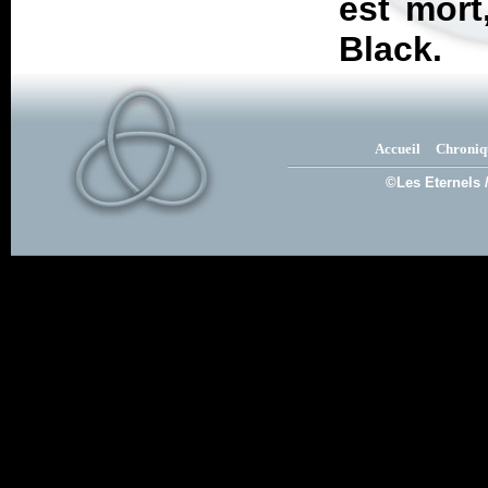
est mort
Black.
Accueil
Chroniq
©Les Eternels 