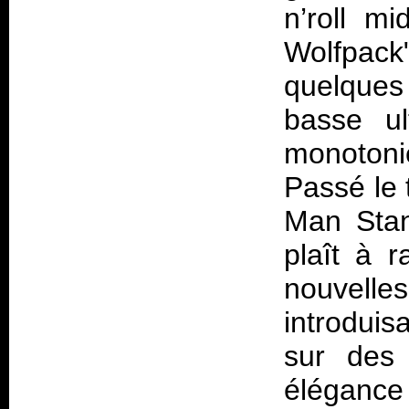
n’roll m
Wolfpack
quelques
basse ul
monotoni
Passé le 
Man Stan
plaît à 
nouvelles
introduis
sur des
élégance