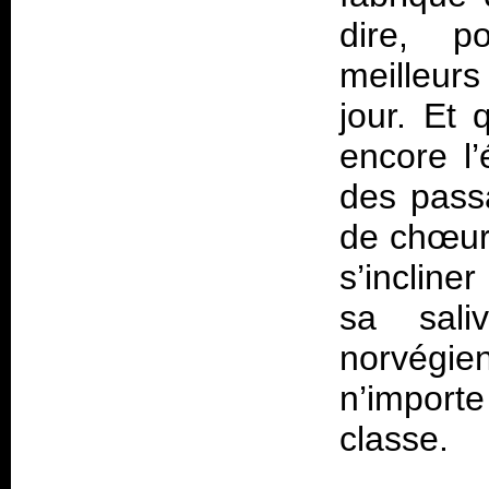
dire, p
meilleur
jour. Et
encore l
des passa
de chœurs
s’incline
sa sali
norvégi
n’importe