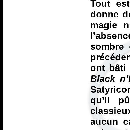
Tout est
donne de
magie n
l’absenc
sombre q
précéden
ont bâti
Black n
Satyrico
qu’il p
classieu
aucun ca