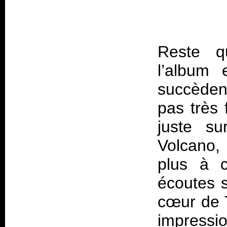
Reste q
l’album 
succèden
pas très 
juste su
Volcano
,
plus à c
écoutes s
cœur de
impressi