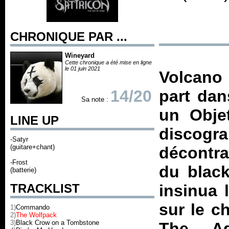
CHRONIQUE PAR ...
Wineyard
Cette chronique a été mise en ligne
le 01 juin 2021
Volcano
14/20
part dan
Sa note :
un Objet
LINE UP
disco
-Satyr
(guitare+chant)
décontra
-Frost
du blac
(batterie)
TRACKLIST
insinua 
sur le c
1)
Commando
2)
The Wolfpack
3)
Black Crow on a Tombstone
The A