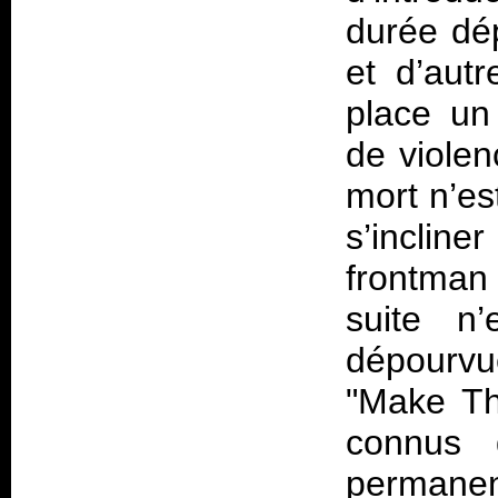
durée dép
et d’autr
place un
de viole
mort n’es
s’inclin
frontman 
suite n
dépourvue
"Make Th
connus 
permanenc