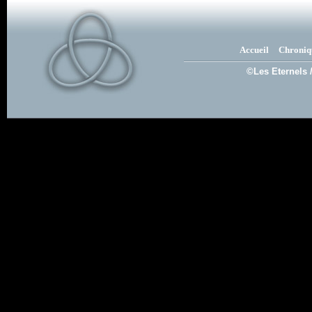
Accueil
Chroniq
©Les Eternels 