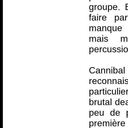
groupe. 
faire pa
manque 
mais m
percussio
Canniba
reconnais
particul
brutal de
peu de p
premiè