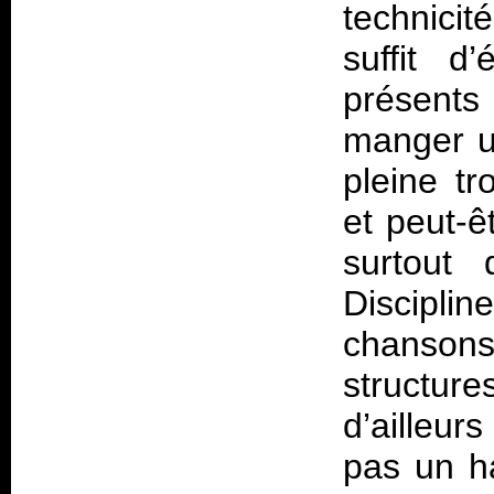
technicité
suffit d
présents
manger u
pleine tr
et peut-ê
surtout
Discipl
chanson
structur
d’ailleur
pas un ha