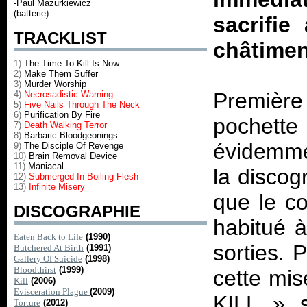
-Paul Mazurkiewicz
(batterie)
sacrifie
TRACKLIST
châtimen
1)
The Time To Kill Is Now
2)
Make Them Suffer
3)
Murder Worship
Première
4)
Necrosadistic Warning
5)
Five Nails Through The Neck
6)
Purification By Fire
pochette
7)
Death Walking Terror
8)
Barbaric Bloodgeonings
évidemme
9)
The Disciple Of Revenge
10)
Brain Removal Device
11)
Maniacal
la discog
12)
Submerged In Boiling Flesh
13)
Infinite Misery
que le c
DISCOGRAPHIE
habitué 
Eaten Back to Life
(1990)
sorties. 
Butchered At Birth
(1991)
Gallery Of Suicide
(1998)
Bloodthirst
(1999)
cette mis
Kill
(2006)
Evisceration Plague
(2009)
KILL
»
s
Torture
(2012)