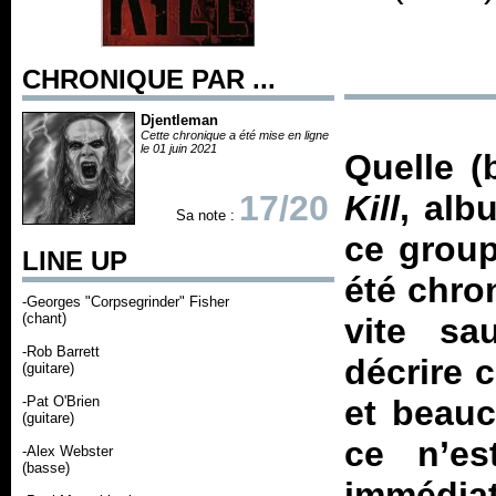
CHRONIQUE PAR ...
Djentleman
Cette chronique a été mise en ligne
le 01 juin 2021
Quelle (
17/20
Kill
, alb
Sa note :
ce group
LINE UP
été chro
-Georges "Corpsegrinder" Fisher
(chant)
vite sa
-Rob Barrett
décrire c
(guitare)
-Pat O'Brien
et beauc
(guitare)
ce n’es
-Alex Webster
(basse)
immédiat