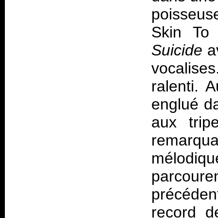
poisseus
Skin To 
Suicide
a
vocalis
ralenti. 
englué da
aux trip
remarqu
mélodiq
parcou
précédent
record d