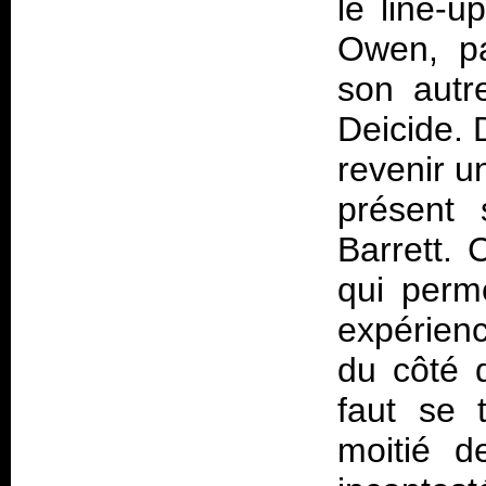
le line-u
Owen, pa
son autre
Deicide. 
revenir u
présent
Barrett. 
qui perme
expérien
du côté d
faut se 
moitié d