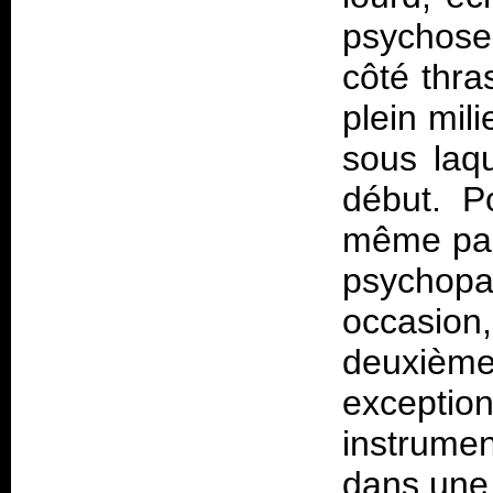
psychose 
côté thra
plein mil
sous laq
début. P
même pas 
psychop
occasio
deuxiè
exceptio
instrume
dans une