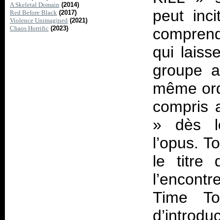
A Skeletal Domain
(2014)
peut inci
Red Before Black
(2017)
Violence Unimagined
(2021)
Chaos Horrific
(2023)
comprendr
qui laiss
groupe a
même ordr
compris 
»
dès le
l’opus. T
le titre
l’encontr
Time To
d’introd