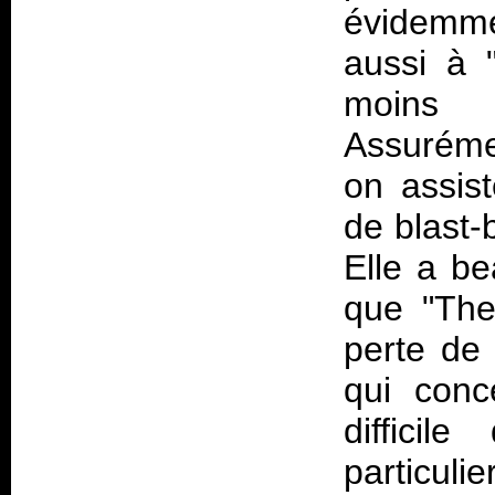
évidemme
aussi à "
moins 
Assurémen
on assis
de blast-
Elle a b
que "The
perte de 
qui conc
diffici
particuli