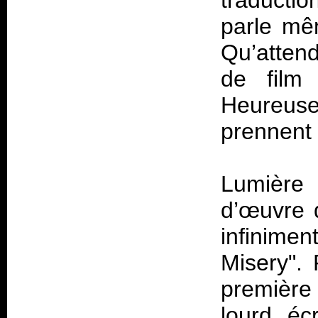
traducti
parle mê
Qu’attend
de film 
Heureu
prennent 
Lumière 
d’œuvre q
infiniment
Misery".
première 
lourd, éc