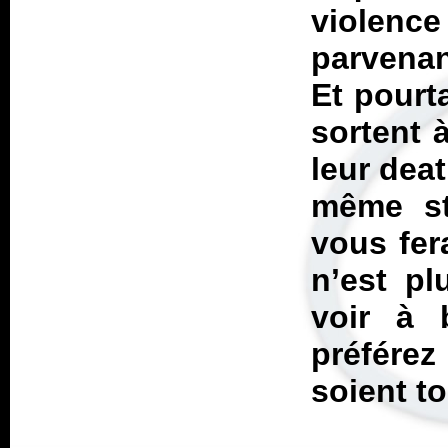
violen
parvenan
Et pourta
sortent
leur dea
même st
vous fer
n’est pl
voir à 
préférez
soient to