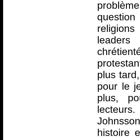
problème
question
religion
leaders
chrétien
protesta
plus tard,
pour le j
plus, p
lecteurs.
Johnsson 
histoire