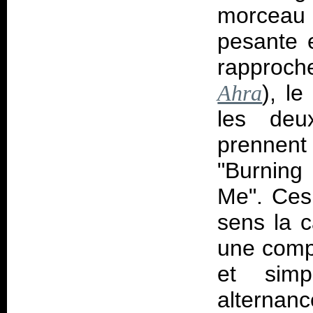
morceau p
pesante 
rapproc
), l
Ahra
les deu
prennent 
"Burning 
Me". Ces
sens la c
une comp
et simp
alternan