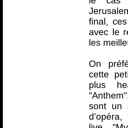
le cas
Jerusale
final, c
avec le r
les meille
On préfè
cette pet
plus he
"Anthem",
sont un 
d’opéra,
live, "M