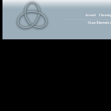
Accueil
Chroniq
©Les Eternels 