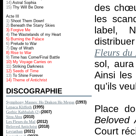
14)
Astral Sophia
des chœu
15)
Thy Will Be Done
les scan
Acte III
1)
Shoot Them Down!
2)
Beneath the Starry Skies
label, 
3) Forgive Me
4)
The Wastelands of my Heart
distribue
5) Burning the Palace
6)
Prelude to War
7)
Day of Wrath
Fleurs du
8) Rise to War
9)
Time has Come/Final Battle
sol, aura
10) My Voyage Carries on
11)
Striking Darkness
12) Seeds of Time
Ainsi les
13)
To Shine Forever
14) Theme of Antichrist
qu’ils ve
DISCOGRAPHIE
Symphony Masses: Ho Drakon Ho Megas
(1993)
Place do
Lepaca Kliffoth
(1995)
Gothic Kabbalah (2)
(2007)
Sitra Ahra
(2010)
Beloved A
Les Fleurs du Mal
(2012)
Beloved Antichrist
(2018)
Court réci
Leviathan
(2021)