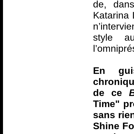
de, dans
Katarina 
n’interv
style a
l’omnipré
En gui
chroniqu
de ce
Time" pr
sans rien
Shine Fo