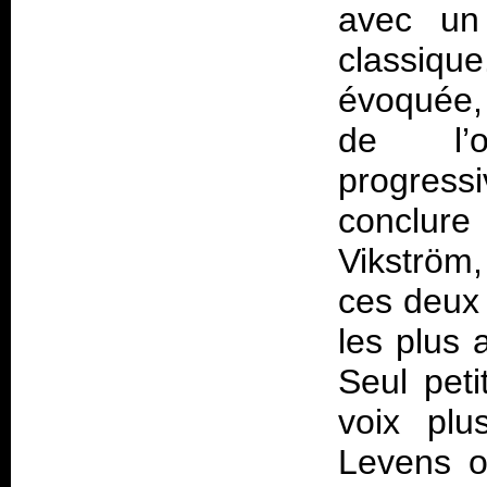
avec un
classiqu
évoquée, 
de l’
progres
conclur
Vikström
ces deux
les plus 
Seul peti
voix pl
Levens o