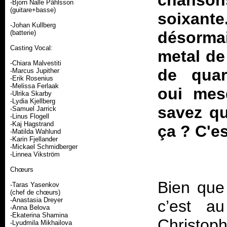
chanso
-Bjorn Nalle Pâhlsson
(guitare+basse)
soixan
-Johan Kullberg
désorma
(batterie)
Casting Vocal:
metal de
-Chiara Malvestiti
de quar
-Marcus Jupither
-Erik Rosenius
-Melissa Ferlaak
oui mes
-Ulrika Skarby
-Lydia Kjellberg
savez qu
-Samuel Jarrick
-Linus Flogell
-Kaj Hagstrand
ça ? C'e
-Matilda Wahlund
-Karin Fjellander
-Mickael Schmidberger
-Linnea Vikström
Chœurs
Bien que
-Taras Yasenkov
(chef de chœurs)
-Anastasia Dreyer
c’est a
-Anna Belova
-Ekaterina Shamina
Christ
-Lyudmila Mikhailova