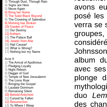
3)
Through Dust, Through Rain
avons eu
4)
Signs are Here
5)
Never Again
6) Bring her Home
posé les
7) The Solid Black Beyond
8)
The Crowning of Splendour
verra se 
9) Morning has Broken
10) Garden of Peace
11)
Our Destiny
groupe
12) Anthem
13)
The Palace Ball
considér
14) Jewels from Afar
15)
Hail Casear!
16)
What is Wrong?
Johnsson
17)
Nothing but my Name
album du
Acte II
1)
The Arrival of Apollonius
2)
Pledging Loyalty
avec ses
3)
Night Reborn
4)
Dagger of God
plonge d
5)
Temple of New Jerusalemn
6)
The Lions Roar
7)
Bringing the Gospel
mytholog
8)
Laudate Dominum
9)
Remaining Silent
duo
Lemu
10) Behold Antichrist
11)
Cursed by Fallen
des chant
12) Resurrection
13)
To Where I Weep