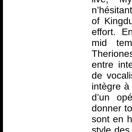
n’hésitan
of Kingd
effort. E
mid tem
Therione
entre int
de vocal
intègre à
d’un opé
donner to
sont en h
style de