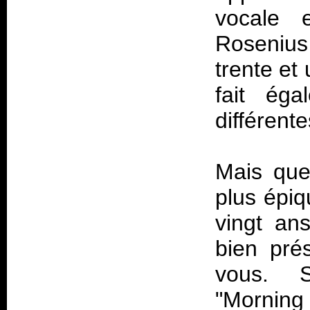
vocale 
Rosenius
trente et
fait éga
différent
Mais que 
plus épiq
vingt ans
bien pré
vous. Si
"Morning