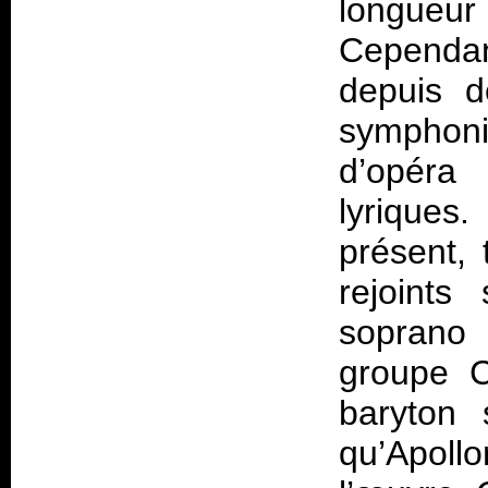
longueur
Cependan
depuis 
symphoniq
d’opéra
lyriques
présent, 
rejoints
soprano 
groupe
C
baryton 
qu’Apoll