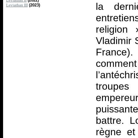
Leviathan II
(2022)
la dern
Leviathan III
(2023)
entretie
religion
Vladimir 
France).
comment 
l’antéch
troupes 
empereur
puissant
battre. 
règne et