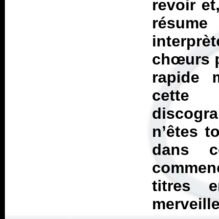
revoir et
résume 
interprè
chœurs p
rapide 
cette
discogr
n’êtes t
dans c
commence
titres 
merveill