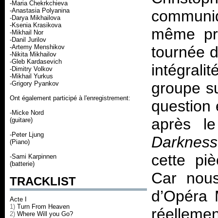
-Maria Chekrkchieva
-Anastasia Polyanina
communiq
-Darya Mikhailova
-Ksenia Krasikova
même pro
-Mikhail Nor
-Danil Jurilov
-Artemy Menshikov
tournée d
-Nikita Mikhailov
-Gleb Kardasevich
intégral
-Dimitry Volkov
-Mikhail Yurkus
groupe su
-Grigory Pyankov
Ont également participé à l'enregistrement:
question 
-Micke Nord
après l
(guitare)
-Peter Ljung
Darkness.
(Piano)
cette pi
-Sami Karpinnen
(batterie)
Car nou
TRACKLIST
d’Opéra 
Acte I
1)
Turn From Heaven
réellem
2)
Where Will you Go?