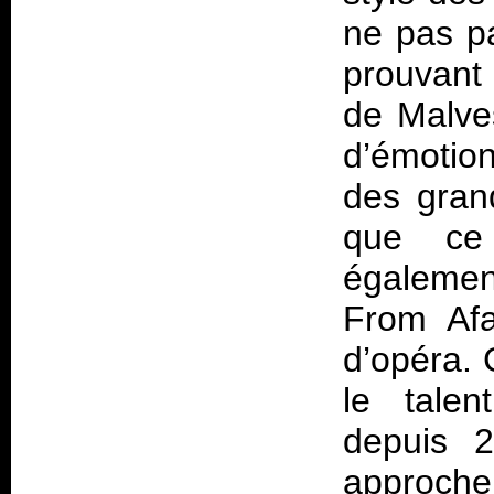
ne pas pa
prouvant 
de Malves
d’émotio
des gran
que ce 
égalemen
From Afa
d’opéra. 
le talen
depuis 
approche