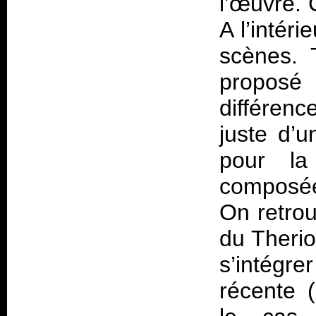
l’œuvre. 
A l’intéri
scènes. 
proposé 
différenc
juste d’u
pour l
composée
On retrou
du Therio
s’intégre
récente (