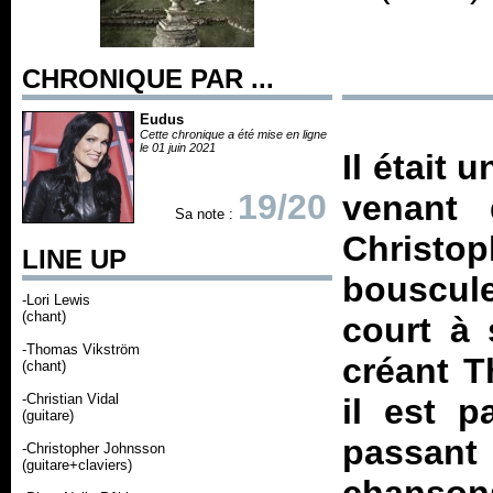
CHRONIQUE PAR ...
Eudus
Cette chronique a été mise en ligne
le 01 juin 2021
Il était
19/20
venant
Sa note :
Christo
LINE UP
bouscule
-Lori Lewis
(chant)
court à 
-Thomas Vikström
créant T
(chant)
-Christian Vidal
il est 
(guitare)
passant
-Christopher Johnsson
(guitare+claviers)