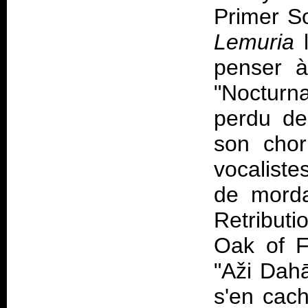
Primer So
Lemuria
l
penser à
"Nocturna
perdu de
son chor
vocaliste
de morda
Retribut
Oak of F
"Aži Dahā
s'en cach