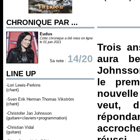
CHRONIQUE PAR ...
Eudus
Cette chronique a été mise en ligne
le 01 juin 2021
Trois a
14/20
aura be
Sa note :
Johnsso
LINE UP
le prem
-Lori Lewis-Perkins
(chant)
nouvelle
-Sven Erik Herman Thomas Vikström
veut, 
(chant)
-Christofer Jan Johnsson
répondan
(guitare+claviers+programmation)
accroche
-Christian Vidal
(guitare)
réussi.