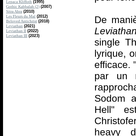
Lepaca Kliffoth
(1995)
Gothic Kabbalah (2)
(2007)
Sitra Ahra
(2010)
Les Fleurs du Mal
(2012)
De manièr
Beloved Antichrist
(2018)
Leviathan
(2021)
Leviatha
Leviathan II
(2022)
Leviathan III
(2023)
single T
lyrique, 
efficace.
par un r
rapproch
Sodom an
Hell" es
Christof
heavy de