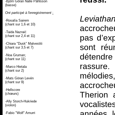
-Björn Göran Nalle Påhlsson
(basse)
Ont participé à l'enregistrement
:
Leviath
-Rosalía Sairem
(chant sur 1,6 et 10)
accrocheu
-Taida Nazraić
pas d’exp
(chant sur 2,4 et 11)
-Chiara "Dusk" Malvestiti
sont réu
(chant sur 3,5 et 7)
détendre 
-Noa Gruman;
(chant sur 11)
rassure.
-Marco Hietala
(chant sur 2)
mélodies,
-Mats Göran Levén
(chant sur 9)
accrocheu
-Hellscore
Therion 
(chœurs)
-Ally Storch-Hukriede
vocalist
(violon)
années, l
-Fabio "Wolf" Amurri