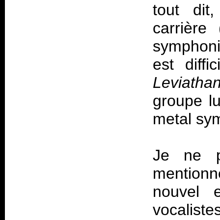
tout dit
carrière
symphoniq
est diffi
Leviatha
groupe l
metal sym
Je ne p
mentionn
nouvel 
vocalist