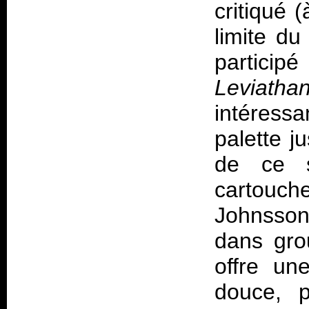
critiqué 
limite d
particip
Leviatha
intéressa
palette j
de ce s
cartouc
Johnsson,
dans gro
offre un
douce, p