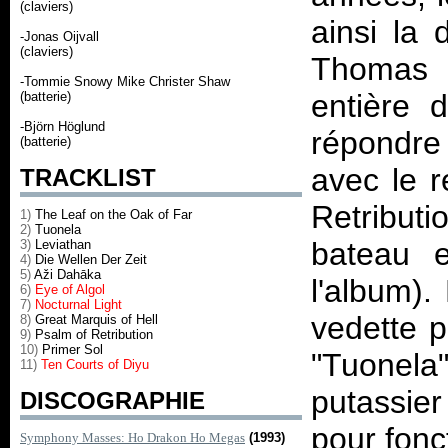
(claviers)
ainsi la
-Jonas Oijvall
(claviers)
Thomas 
-Tommie Snowy Mike Christer Shaw
entière 
(batterie)
-Björn Höglund
répondre 
(batterie)
avec le 
TRACKLIST
Retribut
1)
The Leaf on the Oak of Far
2)
Tuonela
bateau e
3)
Leviathan
4)
Die Wellen Der Zeit
5)
Aži Dahāka
l'album).
6)
Eye of Algol
7)
Nocturnal Light
vedette p
8)
Great Marquis of Hell
9)
Psalm of Retribution
10)
Primer Sol
"Tuonela"
11)
Ten Courts of Diyu
putassie
DISCOGRAPHIE
pour fonc
Symphony Masses: Ho Drakon Ho Megas
(1993)