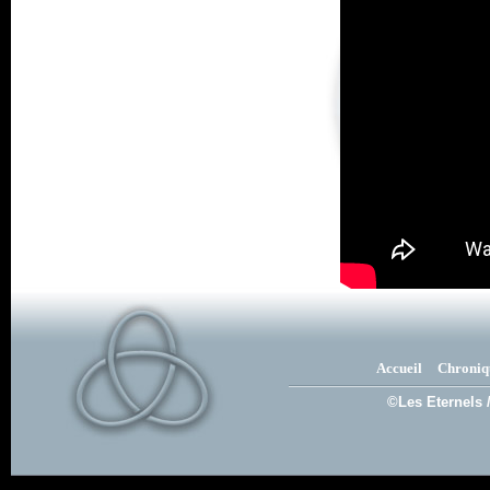
Accueil
Chroniq
©Les Eternels 