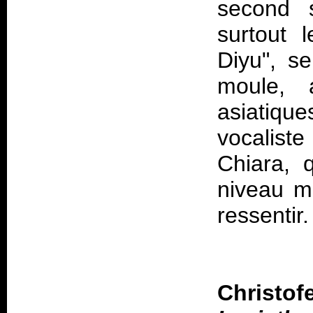
second s
surtout 
Diyu", s
moule, 
asiatiqu
vocaliste
Chiara, 
niveau ma
ressentir.
Christo