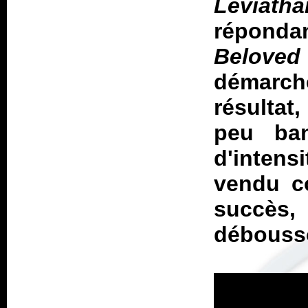
Leviatha
réponda
Beloved 
démarche
résultat
peu ba
d'intens
vendu c
succès,
débousso