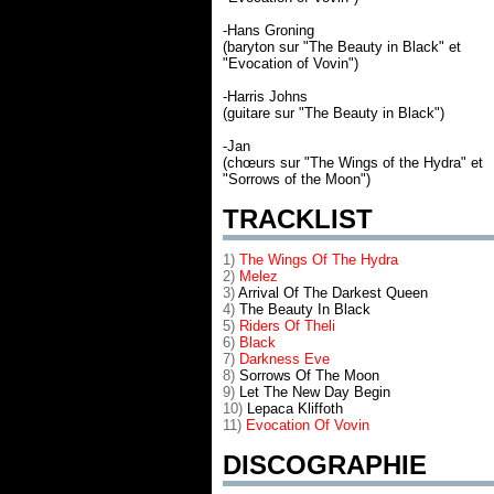
-Hans Groning
(baryton sur "The Beauty in Black" et
"Evocation of Vovin")
-Harris Johns
(guitare sur "The Beauty in Black")
-Jan
(chœurs sur "The Wings of the Hydra" et
"Sorrows of the Moon")
TRACKLIST
1)
The Wings Of The Hydra
2)
Melez
3)
Arrival Of The Darkest Queen
4)
The Beauty In Black
5)
Riders Of Theli
6)
Black
7)
Darkness Eve
8)
Sorrows Of The Moon
9)
Let The New Day Begin
10)
Lepaca Kliffoth
11)
Evocation Of Vovin
DISCOGRAPHIE