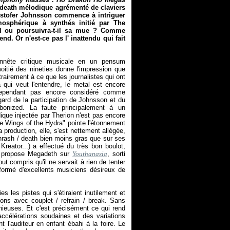
n death mélodique agrémenté de claviers
istofer Johnsson commence à intriguer
mosphérique à synthés initié par The
tal ou poursuivra-t-il sa mue ? Comme
d. Or n'est-ce pas l' inattendu qui fait
onnête critique musicale en un pensum
itié des nineties donne l'impression que
trairement à ce que les journalistes qui ont
qui veut l'entendre, le metal est encore
cependant pas encore considéré comme
gard de la participation de Johnsson et du
arbonized. La faute principalement à un
que injectée par Therion n'est pas encore
e Wings of the Hydra" pointe l'étonnement
la production, elle, s'est nettement allégée,
thrash / death bien moins gras que sur ses
Kreator...) a effectué du très bon boulot,
 propose Megadeth sur
Youthanasia
, sorti
t compris qu'il ne servait à rien de tenter
o formé d'excellents musiciens désireux de
 les pistes qui s'étiraient inutilement et
ons avec couplet / refrain / break. Sans
énieuses. Et c'est précisément ce qui rend
ccélérations soudaines et des variations
 l'auditeur en enfant ébahi à la foire. Le