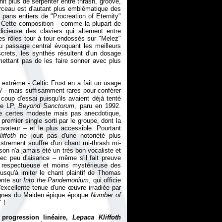
init plus de serpenter entre thrash, groove,
rceau est d'autant plus emblématique des
pans entiers de "Procreation of Eternity"
te. Cette composition - comme la plupart de
dicieuse des claviers qui alternent entre
es rôles tour à tour endossés sur "Melez"
du passage central évoquant les meilleurs
rets, les synthés résultent d'un dosage
ttant pas de les faire sonner avec plus
al extrême - Celtic Frost en a fait un usage
7 - mais suffisamment rares pour conférer
coup d'essai puisqu'ils avaient déjà tenté
me LP,
Beyond Sanctorum
, paru en 1992.
ce certes modeste mais pas anecdotique,
premier single sorti par le groupe, dont la
ovateur – et le plus accessible. Pourtant
iffoth
ne jouit pas d'une notoriété plus
istrement souffre d'un chant mi-thrash mi-
on n'a jamais été un très bon vocaliste et
vec peu d'aisance – même s'il fait preuve
op respectueuse et moins mystérieuse des
squ'à imiter le chant plaintif de Thomas
sente sur
Into the Pandemonium
, qui officie
excellente tenue d'une œuvre irradiée par
 dignes du Maiden épique époque
Number of
" !
 progression linéaire,
Lepaca Kliffoth