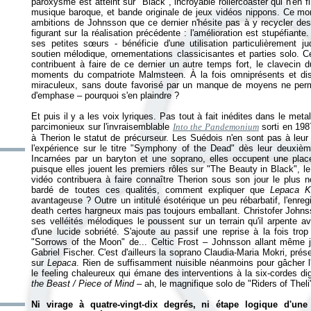
paroxysme est atteint sur "Black", incroyable rollercoaster qui n'en f
musique baroque, et bande originale de jeux vidéos nippons. Ce mo
ambitions de Johnsson que ce dernier n'hésite pas à y recycler des 
figurant sur la réalisation précédente : l'amélioration est stupéfian
ses petites sœurs - bénéficie d'une utilisation particulièrement ju
soutien mélodique, ornementations classicisantes et parties solo. C
contribuent à faire de ce dernier un autre temps fort, le clavecin 
moments du compatriote Malmsteen. À la fois omniprésents et disc
miraculeux, sans doute favorisé par un manque de moyens ne perme
d'emphase – pourquoi s'en plaindre ?
Et puis il y a les voix lyriques. Pas tout à fait inédites dans le met
parcimonieux sur l'invraisemblable
Into the Pandemonium
sorti en 198
à Therion le statut de précurseur. Les Suédois n'en sont pas à leur 
l'expérience sur le titre "Symphony of the Dead" dès leur deuxiè
Incarnées par un baryton et une soprano, elles occupent une pla
puisque elles jouent les premiers rôles sur "The Beauty in Black", le 
vidéo contribuera à faire connaître Therion sous son jour le plus n
bardé de toutes ces qualités, comment expliquer que
Lepaca Kl
avantageuse ? Outre un intitulé ésotérique un peu rébarbatif, l'enreg
death certes hargneux mais pas toujours emballant. Christofer Johnss
ses velléités mélodiques le poussent sur un terrain qu'il arpente a
d'une lucide sobriété. S'ajoute au passif une reprise à la fois tr
"Sorrows of the Moon" de... Celtic Frost – Johnsson allant même ju
Gabriel Fischer. C'est d'ailleurs la soprano Claudia-Maria Mokri, pré
sur
Lepaca
. Rien de suffisamment nuisible néanmoins pour gâcher l'
le feeling chaleureux qui émane des interventions à la six-cordes
the Beast / Piece of Mind
– ah, le magnifique solo de "Riders of Theli
Ni virage à quatre-vingt-dix degrés, ni étape logique d'une