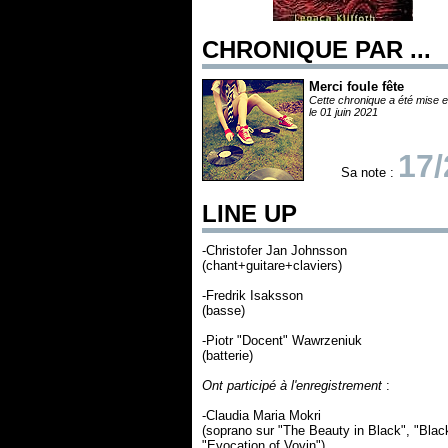
CHRONIQUE PAR ...
Merci foule fête
Cette chronique a été mise e
le 01 juin 2021
17/
Sa note :
LINE UP
-Christofer Jan Johnsson
(chant+guitare+claviers)
-Fredrik Isaksson
(basse)
-Piotr "Docent" Wawrzeniuk
(batterie)
Ont participé à l'enregistrement
:
-Claudia Maria Mokri
(soprano sur "The Beauty in Black", "Blac
"Evocation of Vovin")