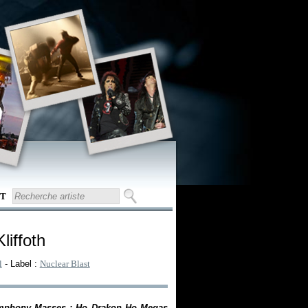
T
liffoth
l
- Label :
Nuclear Blast
phony Masses : Ho Drakon Ho Megas