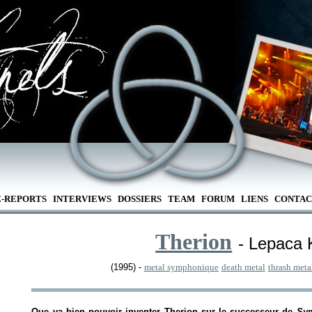
E-REPORTS
INTERVIEWS
DOSSIERS
TEAM
FORUM
LIENS
CONTAC
Therion
- Lepaca K
(1995) -
metal symphonique
death metal
thrash meta
Que va bien pouvoir inventer Therion sur le successeur de
Sym