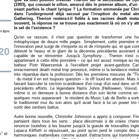
(1993), qui creusait le sillon, amorcé dès le premier album, d'u
osant parfois le chant lyrique ? La formation emmenée par Chr
dans l'underground déjà secoué par l'irruption du metal at
Gathering. Therion restera-t-il fidèle à ses racines death me
souvent, la réponse ne se trouve pas exactement là où on s'y atten
le sel de l'existence ?
n ligne
Qu'on se rassure, il n'est pas question de transformer une h
métaphysique de douze mille pages. Simplement, cette première mo
l'innovation peut surgir de n'importe où et de n'importe qui, et que con
20
détesté le heavy et le glam de la décennie précédente assènent à 
capable de se réinventer. Jusqu'à
Symphony...,
Therion n'est 
appartenant à cette élite pionnière – ce qui est assez ironique au re
batteur Piotr Wawrzeniuk à l'excellent projet avant-gardiste C
enracinement death metal trop prononcé, même si la tendance mélodi
très répandue dans la profession. Dès les premières mesures de "Th
: du metal il en est toujours question – le riff lourd en atteste. Mais 
faisant basculer la section scandinave d'un coup d'un seul dans un 
précédents efforts. Le légendaire Harris Johns (Helloween, Voivod, 
même si on demeure à bonne distance d'un son léché comme en
quelques mois auparavant : le résident du Music Lab de Berlin a surtou
le traditionnel mur du son alors qu'il avait face à lui un power tri
sortir des sentiers battus.
Autre bonne nouvelle, Christofer Johnsson a appris à composer. Finies
partaient dans tous les sens : place désormais à de vraies chans
renoncer toutefois à les bourrer jusqu'à la gueule de trouvailles ing
Lepaca Kliffoth
si réjouissant, au point qu'on perd le compte des a
k" et
harmoniques inattendues comme autant d'attractions qui transforment