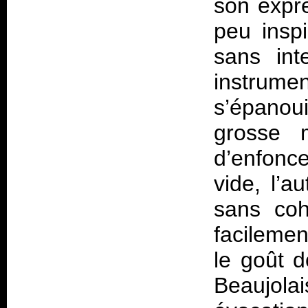
son expre
peu inspi
sans int
instrumen
s’épanou
grosse m
d’enfonce
vide, l’a
sans coh
facilemen
le goût 
Beaujol