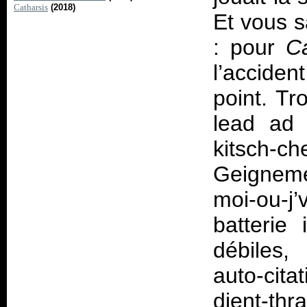
Catharsis
(2018)
Et vous s
: pour
Ca
l’acciden
point. Tr
lead ad 
kitsch-
Geigneme
moi-ou-j’
batterie
débiles, 
auto-cit
djent-thr