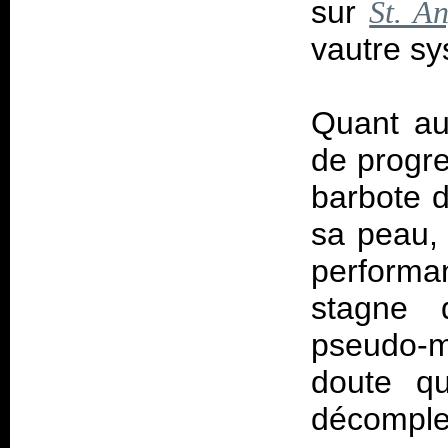
sur
St. A
vautre s
Quant au
de progres
barbote d
sa peau, 
performa
stagne 
pseudo-me
doute q
décomplex