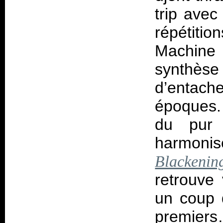
trip avec
répétiti
Machine 
synthès
d’entach
époques. 
du pu
harmon
Blackenin
retrouve
un coup 
premiers