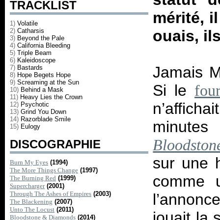
TRACKLIST
mérité, i
1)
Volatile
2)
Catharsis
ouais, il
3)
Beyond the Pale
4)
California Bleeding
5)
Triple Beam
6)
Kaleidoscope
Jamais M
7)
Bastards
8)
Hope Begets Hope
9)
Screaming at the Sun
Si le
fou
10)
Behind a Mask
11)
Heavy Lies the Crown
n’affich
12)
Psychotic
13)
Grind You Down
14)
Razorblade Smile
minutes
15)
Eulogy
Bloodsto
DISCOGRAPHIE
sur une h
Burn My Eyes
(1994)
The More Things Change
(1997)
comme u
The Burning Red
(1999)
Supercharger
(2001)
Through The Ashes of Empires
(2003)
l’annonce
The Blackening
(2007)
Unto The Locust
(2011)
jouait la 
Bloodstone & Diamonds
(2014)