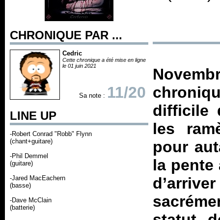
CHRONIQUE PAR ...
Cedric
Cette chronique a été mise en ligne
le 01 juin 2021
Novemb
11/20
chroniq
Sa note :
difficil
LINE UP
les ram
-Robert Conrad "Robb" Flynn
(chant+guitare)
pour aut
-Phil Demmel
la pente
(guitare)
-Jared MacEachern
d’arrive
(basse)
sacréme
-Dave McClain
(batterie)
statut 