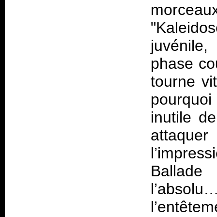
morceaux 
"Kaleidos
juvénile
phase cou
tourne vi
pourquoi
inutile d
attaque
l’impress
Ballade
l’absolu…
l’entête