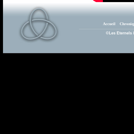
Accueil
Chroniq
©Les Eternels 