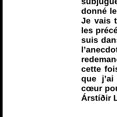
subjugué
donné le
Je vais 
les préc
suis dan
l’anecdo
redemand
cette foi
que j’a
cœur pou
Árstíðir