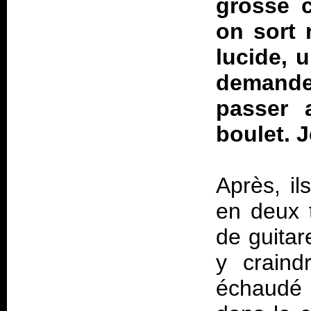
grosse c
on sort 
lucide, 
demand
passer 
boulet. J
Après, i
en deux 
de guitar
y craind
échaudé