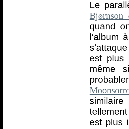
Le paral
Bjørnson 
quand on 
l’album à
s’attaque
est plus 
même si
probable
Moonsorr
similaire
tellement 
est plus 