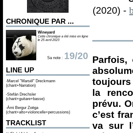
(2020) -
CHRONIQUE PAR ...
Wineyard
Cette chronique a été mise en ligne
le 25 avril 2023
19/20
Parfois,
Sa note :
absolume
LINE UP
toujours
-Marcel "Marsél" Dreckmann
(chant+Narration)
la renc
-Stefán Drechsler
(chant+guitare+basse)
prévu. O
-Árni Bergur Zoëga
c’est fr
(chant+alto+violoncelle+percussions)
TRACKLIST
va sur l