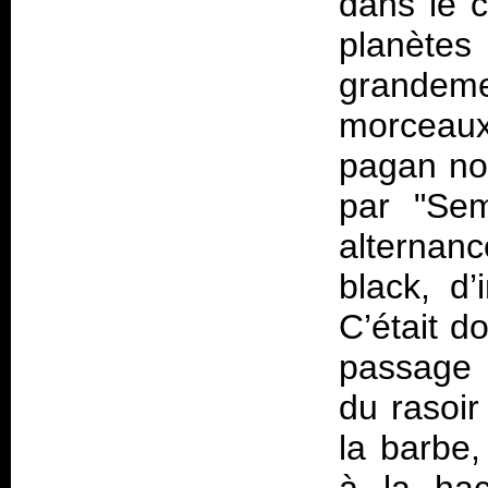
dans le 
planètes
grandem
morceaux
pagan non
par "Sem
alterna
black, d’
C’était d
passage 
du rasoir
la barbe