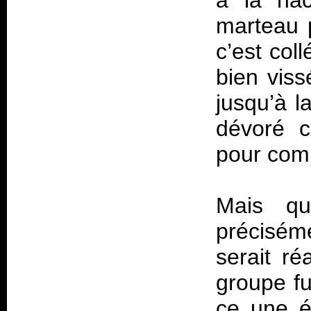
à la hac
marteau 
c’est col
bien viss
jusqu’à l
dévoré c
pour comp
Mais qui
précisém
serait r
groupe fu
ce une é