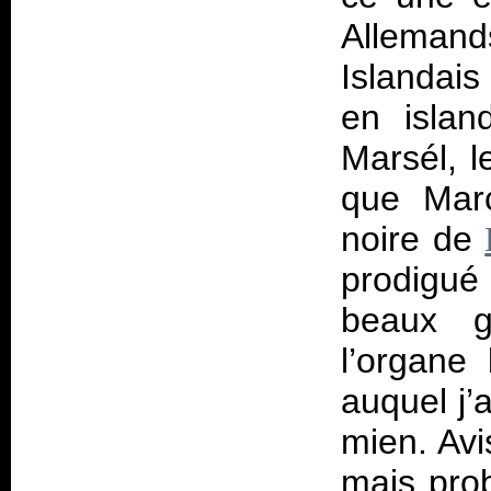
Alleman
Islandais
en islan
Marsél, l
que Mar
noire de
prodigué
beaux 
l’organe
auquel j’
mien. Avi
mais prob