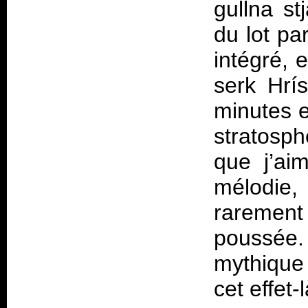
gullna st
du lot pa
intégré, 
serk Hrís
minutes e
stratosph
que j’ai
mélodie
rarement
poussée.
mythiqu
cet effet-l