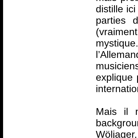
distille 
parties 
(vraimen
mystiqu
l’Allem
musicien
explique 
internati
Mais il 
backgroun
Wöljage