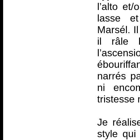
l’alto et/
lasse e
Marsél. 
il râle 
l’ascens
ébouriffa
narrés p
ni enco
tristesse
Je réalis
style qui