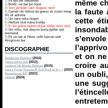
même cho
1)
Ek býð þik velkominn
2)
Bróðir, var þat þín hǫnd
3)
Sem járnklær nætr dragask nærri
la faute 
4)
Gamalt ríki faðmar þá grænu ok svǫrtu hringi
lífs ok aldrslita
cette éti
5)
Um nætr reika skepnr
6)
Heiftum skal mána kveðja
7)
Er hin gullna stjarna skýjar slóðar rennr rauð
insondab
8)
Um nóttu, mér dreymir þursa þjóðar sjǫt
brennandi
s’envole
9)
Ek sá halr at Hóars veðri hǫsvan serk
Hrísgrísnis bar
l’appriv
DISCOGRAPHIE
et on ne 
Jîtunheima Dolgferd
(2010)
Vápna lækjar eldr
(2012)
croire a
Aldafoðr Ok Munka Dróttinn
(2015)
Saga á Tveim Tungum II: Eigi Fjoll né Fi [...]
(2020)
un oubli
Hermalausaz (EP)
(2023)
Aldrlok
(2024)
une sugg
l’étinc
entretem