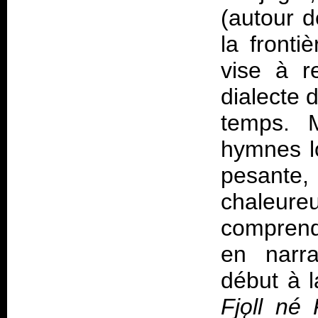
(autour 
la fronti
vise à r
dialecte d
temps. M
hymnes l
pesante, 
chaleure
comprend
en narra
début à l
Fjǫll né F