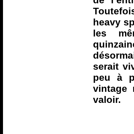
de l’ent
Toutefoi
heavy sp
les mê
quinzain
désormai
serait vi
peu à p
vintage 
valoir.