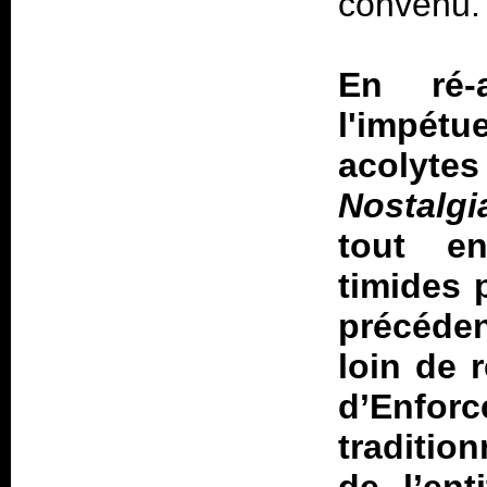
convenu.
En ré-a
l'impé
acolyte
Nostalgi
tout en
timides 
précédent
loin de 
d’Enfo
tradition