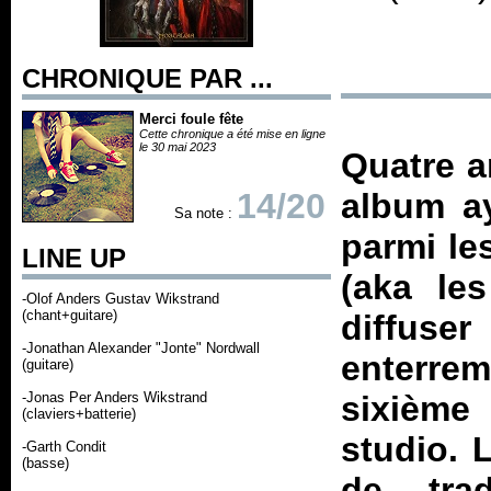
CHRONIQUE PAR ...
Merci foule fête
Cette chronique a été mise en ligne
le 30 mai 2023
Quatre a
14/20
album ay
Sa note :
parmi le
LINE UP
(aka le
-Olof Anders Gustav Wikstrand
(chant+guitare)
diffuser
-Jonathan Alexander "Jonte" Nordwall
enterre
(guitare)
-Jonas Per Anders Wikstrand
sixièm
(claviers+batterie)
studio. 
-Garth Condit
(basse)
de trad