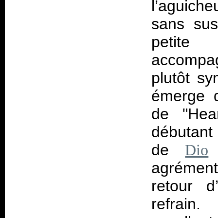
l’aguich
sans sus
petit
accompa
plutôt s
émerge d
de "Hear
débutant
de
s
Dio
agrément
retour d
refrain.