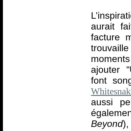
L’inspira
aurait f
facture 
trouvail
moments
ajouter 
font son
Whitesnak
aussi pe
égaleme
Beyond
)