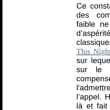
Ce consta
des com
faible n
d’aspéri
classique
This Nigh
sur leque
sur le 
compens
l'admettr
l’appel. 
là et fai