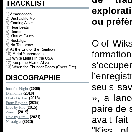
TRACKLIST
explorat
1)
Armageddon
2)
Unshackle Me
ou préfèr
3)
Coming Alive
4)
Heartbeats
5)
Demon
6)
Kiss of Death
Olof Wiks
7)
Nostalgia
8)
No Tomorrow
9)
At the End of the Rainbow
formatio
10)
Metal Supremacía
11)
White Lights in the USA
s’occupe
12)
Keep the Flame Alive
13)
When the Thunder Roars (Cross Fire)
l’enregi
DISCOGRAPHIE
seuls sa
Into the Night
(2008)
Diamonds
(2010)
», a lan
Death By Fire
(2013)
From Beyond
(2015)
paire de 
Live by Fire
(2015)
Zenith
(2019)
avait fai
Live by Fire II
(2021)
Nostalgia
(2023)
"Kiss o