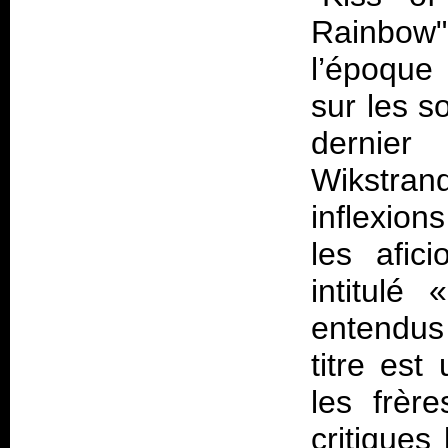
Rainbow"
l’époque 
sur les s
dernie
Wikstra
inflexio
les afici
intitulé
entendus 
titre est
les frèr
critiques