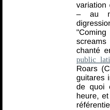
variatio
– au mo
digressi
"Coming 
screams 
chanté 
public lat
Roars (C
guitares 
de quoi 
heure, et
référenti