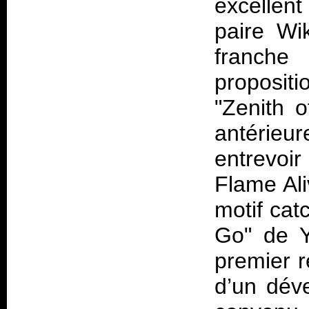
excellen
paire Wi
franche
propositio
"Zenith o
antérieu
entrevoi
Flame Ali
motif cat
Go" de Y
premier r
d’un dév