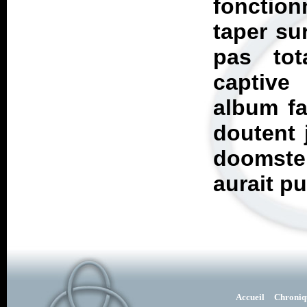
fonction
taper su
pas tot
captiv
album fa
doutent 
doomster
aurait pu
Accueil
Chroniq