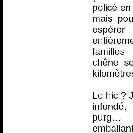
policé en
mais pou
espére
entièrem
familles
chêne se
kilomètre
Le hic ? 
infondé,
purg… 
emballant