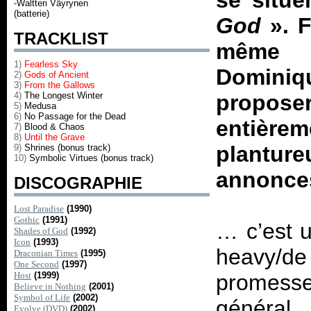
se situe
-Waltteri Väyrynen
(batterie)
God
». 
TRACKLIST
même r
1)
Fearless Sky
Domini
2)
Gods of Ancient
3)
From the Gallows
4)
The Longest Winter
proposer
5)
Medusa
6)
No Passage for the Dead
entière
7)
Blood & Chaos
8)
Until the Grave
plantur
9)
Shrines (bonus track)
10)
Symbolic Virtues (bonus track)
annonce
DISCOGRAPHIE
Lost Paradise
(1990)
Gothic
(1991)
… c’est u
Shades of God
(1992)
Icon
(1993)
heavy/d
Draconian Times
(1995)
One Second
(1997)
Host
(1999)
promesse
Believe in Nothing
(2001)
Symbol of Life
(2002)
général 
Evolve (DVD)
(2002)