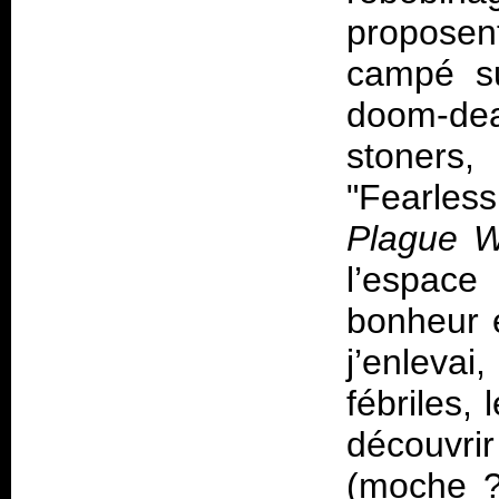
proposen
campé su
doom-de
stoners,
"Fearle
Plague W
l’espace
bonheur 
j’enlevai
fébriles,
découvrir
(moche ?