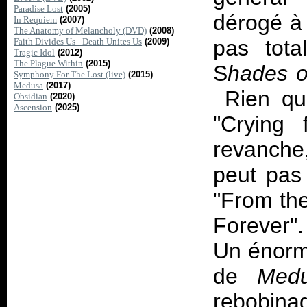
Paradise Lost
(2005)
dérogé à 
In Requiem
(2007)
The Anatomy of Melancholy (DVD)
(2008)
pas tota
Faith Divides Us - Death Unites Us
(2009)
Tragic Idol
(2012)
The Plague Within
(2015)
S
hades 
Symphony For The Lost (live)
(2015)
Medusa
(2017)
Rien qui
Obsidian
(2020)
Ascension
(2025)
"Crying 
revanche
peut pas 
"From the
Forever".
Un énorm
de
Med
rebobin