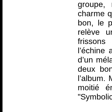
groupe,
charme qu
bon, le 
relève 
frissons
l’échine 
d’un méla
deux bo
l’album. 
moitié é
"Symbolic