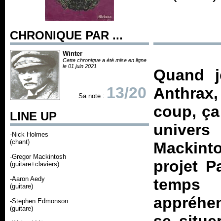
CHRONIQUE PAR ...
Winter
Cette chronique a été mise en ligne
le 01 juin 2021
Quand j
13/20
Anthrax
Sa note :
coup, ça
LINE UP
univer
-Nick Holmes
(chant)
Mackin
-Gregor Mackintosh
projet P
(guitare+claviers)
-Aaron Aedy
temps 
(guitare)
appréhen
-Stephen Edmonson
(guitare)