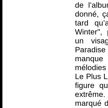
de l’alb
donné, ç
tard qu’
Winter", 
un visa
Paradise 
manque d
mélodies 
Le Plus 
figure q
extrême.
marqué d