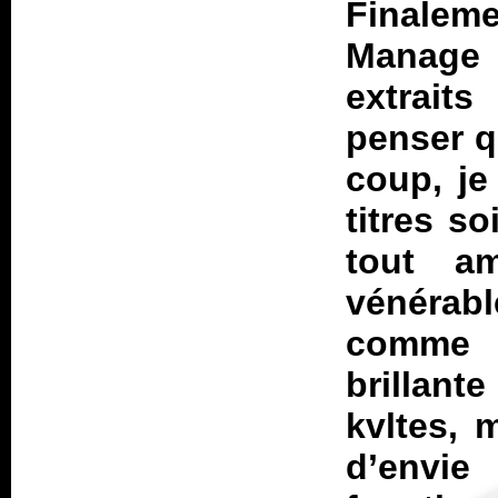
Finaleme
Manage
extrait
penser q
coup, je
titres s
tout a
vénérab
comme 
brillant
kvltes, m
d’envie